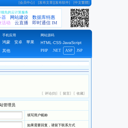
[
会员中心
] [
发布文章
][
发布软件
] [
中文繁體
]
全球领先的云计算服务
务器
网站建设
数据库特惠
身活动
云直播
即时通信 IM
手机应用
网站源码
鸿蒙
安卓
苹果
HTML·CSS·JavaScript
PHP
.NET
ASP
JSP
其他
〖
评论(
0)
〗〖
留言
〗〖
收藏
〗
站管理员
填写用户昵称
如果需要回复，请留下联系方式