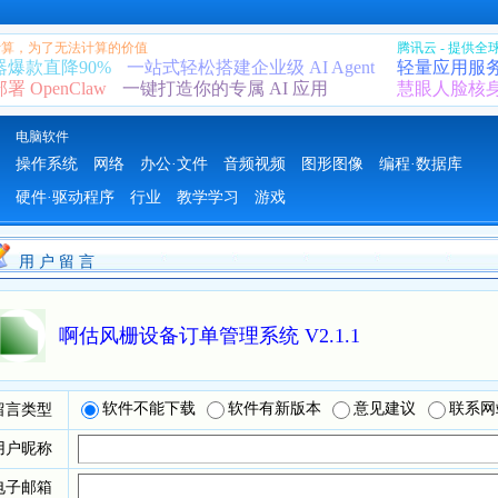
 计算，为了无法计算的价值
腾讯云 - 提供
器爆款直降90%
一站式轻松搭建企业级 AI Agent
轻量应用服
 OpenClaw
一键打造你的专属 AI 应用
慧眼人脸核
电脑软件
操作系统
网络
办公·文件
音频视频
图形图像
编程·数据库
硬件·驱动程序
行业
教学学习
游戏
用 户 留 言
啊估风栅设备订单管理系统 V2.1.1
软件不能下载
软件有新版本
意见建议
联系网
留言类型
用户昵称
电子邮箱