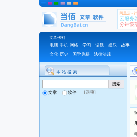
阿里云 -
云服务
分钟级部署
文章·资料
电脑·手机·网络
学习
话题
娱乐
故事
文化·历史
国学典籍
法律法规
本 站 搜 索
[选项]
文章
软件