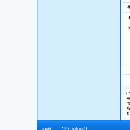
〖
·
·
·
·
当佰网
【关于·免责声明】