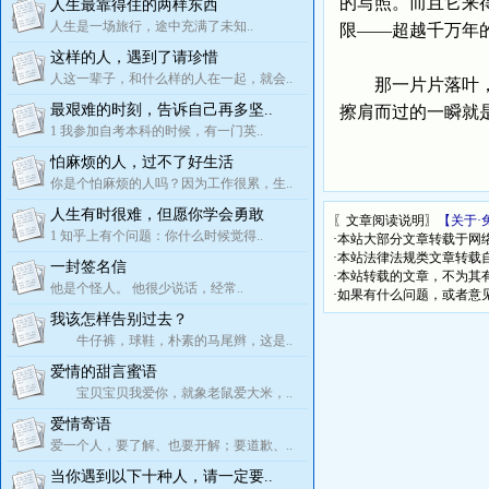
的写照。而且它来
人生最靠得住的两样东西
人生是一场旅行，途中充满了未知..
限——超越千万年
这样的人，遇到了请珍惜
人这一辈子，和什么样的人在一起，就会..
那一片片落叶，那
最艰难的时刻，告诉自己再多坚..
擦肩而过的一瞬就
1 我参加自考本科的时候，有一门英..
怕麻烦的人，过不了好生活
你是个怕麻烦的人吗？因为工作很累，生..
人生有时很难，但愿你学会勇敢
〖文章阅读说明〗
【关于·
1 知乎上有个问题：你什么时候觉得..
·本站大部分文章转载于网
·本站法律法规类文章转载自[
一封签名信
·本站转载的文章，不为其
他是个怪人。 他很少说话，经常..
·如果有什么问题，或者意
我该怎样告别过去？
牛仔裤，球鞋，朴素的马尾辫，这是..
爱情的甜言蜜语
宝贝宝贝我爱你，就象老鼠爱大米，..
爱情寄语
爱一个人，要了解、也要开解；要道歉、..
当你遇到以下十种人，请一定要..