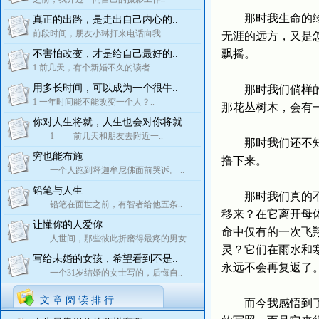
那时我生命的绿树
真正的出路，是走出自己内心的..
前段时间，朋友小琳打来电话向我..
无涯的远方，又是
飘摇。
不害怕改变，才是给自己最好的..
1 前几天，有个新婚不久的读者..
用多长时间，可以成为一个很牛..
那时我们倘样的脚
1 一年时间能不能改变一个人？..
那花丛树木，会有
你对人生将就，人生也会对你将就
1 前几天和朋友去附近一..
那时我们还不知道
穷也能布施
撸下来。
一个人跑到释迦牟尼佛面前哭诉。 ..
铅笔与人生
那时我们真的不知
铅笔在面世之前，有智者给他五条..
移来？在它离开母
让懂你的人爱你
命中仅有的一次飞
人世间，那些彼此折磨得最疼的男女..
灵？它们在雨水和
写给未婚的女孩，希望看到不是..
永远不会再复返了
一个31岁结婚的女士写的，后悔自..
文 章 阅 读 排 行
而今我感悟到了生