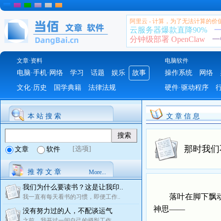
阿里云 - 计算，为了无法计算的价
云服务器爆款直降90%
一
分钟级部署 OpenClaw
一
文章·资料
电脑软件
电脑·手机·网络
学习
话题
娱乐
故事
操作系统
网络
文化·历史
国学典籍
法律法规
硬件·驱动程序
本 站 搜 索
文 章 信 息
那时我们
[选项]
文章
软件
推 荐 文 章
More...
我们为什么要读书？这是让我印..
落叶在脚下飘动，
我一直有每天看书的习惯，即便工作..
神思——
没有努力过的人，不配谈运气
之前，我开过一间自己的摄影工作..