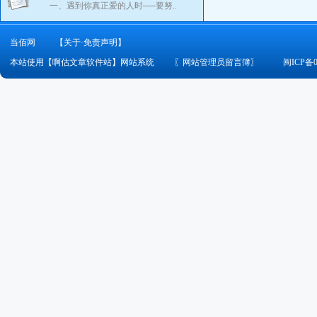
一、遇到你真正爱的人时──要努..
当佰网
【关于·免责声明】
本站使用【啊估文章软件站】网站系统
〖
网站管理员留言簿
〗
闽ICP备0