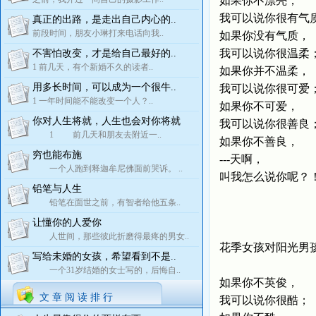
如果你不漂亮，
我可以说你很有气
真正的出路，是走出自己内心的..
前段时间，朋友小琳打来电话向我..
如果你没有气质，
我可以说你很温柔
不害怕改变，才是给自己最好的..
1 前几天，有个新婚不久的读者..
如果你并不温柔，
用多长时间，可以成为一个很牛..
我可以说你很可爱
1 一年时间能不能改变一个人？..
如果你不可爱，
你对人生将就，人生也会对你将就
我可以说你很善良
1 前几天和朋友去附近一..
如果你不善良，
穷也能布施
---天啊，
一个人跑到释迦牟尼佛面前哭诉。 ..
叫我怎么说你呢？
铅笔与人生
铅笔在面世之前，有智者给他五条..
让懂你的人爱你
人世间，那些彼此折磨得最疼的男女..
花季女孩对阳光男
写给未婚的女孩，希望看到不是..
一个31岁结婚的女士写的，后悔自..
如果你不英俊，
文 章 阅 读 排 行
我可以说你很酷；