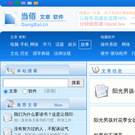
阿里云 - 计算，为了无法计算的价
云服务器爆款直降90%
一
分钟级部署 OpenClaw
一
文章·资料
电脑软件
电脑·手机·网络
学习
话题
娱乐
故事
操作系统
网络
文化·历史
国学典籍
法律法规
硬件·驱动程序
本 站 搜 索
文 章 信 息
阳光男孩
[选项]
文章
软件
推 荐 文 章
More...
我们为什么要读书？这是让我印..
阳光男孩对花季女
我一直有每天看书的习惯，即便工作..
没有努力过的人，不配谈运气
之前，我开过一间自己的摄影工作..