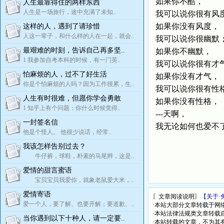
如果你不酷，
人生最靠得住的两样东西
人生是一场旅行，途中充满了未知..
我可以说你很有风
如果你没有风度，
这样的人，遇到了请珍惜
人这一辈子，和什么样的人在一起，就会..
我可以说你很幽默
最艰难的时刻，告诉自己再多坚..
如果你不幽默，
1 我参加自考本科的时候，有一门英..
我可以说你很有才
怕麻烦的人，过不了好生活
如果你没有才气，
你是个怕麻烦的人吗？因为工作很累，生..
我可以说你很有性
人生有时很难，但愿你学会勇敢
如果你没有性格，
1 知乎上有个问题：你什么时候觉得..
---天啊，
一封签名信
我无论如何也爱不
他是个怪人。 他很少说话，经常..
我该怎样告别过去？
牛仔裤，球鞋，朴素的马尾辫，这是..
爱情的甜言蜜语
宝贝宝贝我爱你，就象老鼠爱大米，..
爱情寄语
〖文章阅读说明〗
【关于·
爱一个人，要了解、也要开解；要道歉、..
·本站大部分文章转载于网
·本站法律法规类文章转载自[
当你遇到以下十种人，请一定要..
·本站转载的文章，不为其