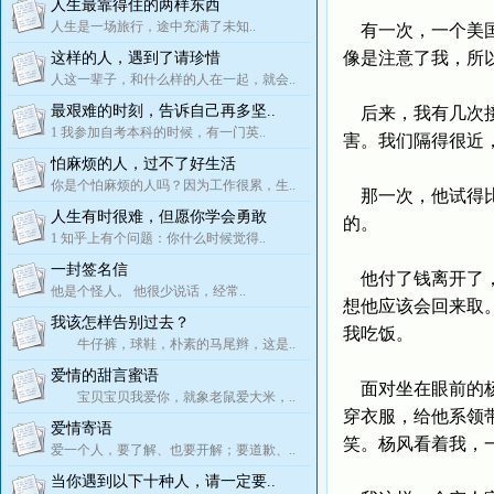
人生最靠得住的两样东西
人生是一场旅行，途中充满了未知..
有一次，一个美国
像是注意了我，所
这样的人，遇到了请珍惜
人这一辈子，和什么样的人在一起，就会..
最艰难的时刻，告诉自己再多坚..
后来，我有几次接
1 我参加自考本科的时候，有一门英..
害。我们隔得很近
怕麻烦的人，过不了好生活
你是个怕麻烦的人吗？因为工作很累，生..
那一次，他试得比
人生有时很难，但愿你学会勇敢
的。
1 知乎上有个问题：你什么时候觉得..
一封签名信
他付了钱离开了，
他是个怪人。 他很少说话，经常..
想他应该会回来取
我该怎样告别过去？
我吃饭。
牛仔裤，球鞋，朴素的马尾辫，这是..
爱情的甜言蜜语
面对坐在眼前的杨
宝贝宝贝我爱你，就象老鼠爱大米，..
穿衣服，给他系领
爱情寄语
笑。杨风看着我，
爱一个人，要了解、也要开解；要道歉、..
当你遇到以下十种人，请一定要..