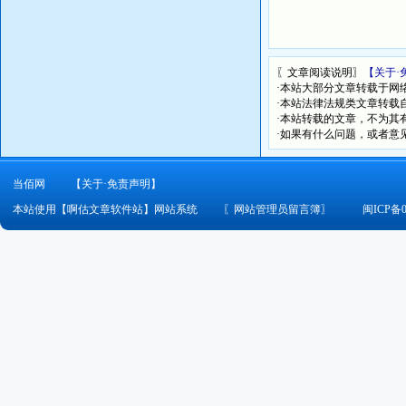
〖文章阅读说明〗
【关于·
·本站大部分文章转载于网
·本站法律法规类文章转载自[
·本站转载的文章，不为其
·如果有什么问题，或者意
当佰网
【关于·免责声明】
本站使用【啊估文章软件站】网站系统
〖
网站管理员留言簿
〗
闽ICP备0