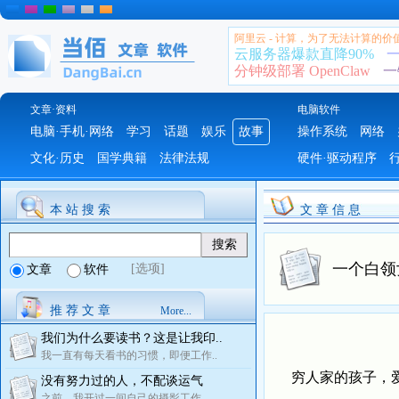
阿里云 - 计算，为了无法计算的价
云服务器爆款直降90%
一
分钟级部署 OpenClaw
一
文章·资料
电脑软件
电脑·手机·网络
学习
话题
娱乐
故事
操作系统
网络
文化·历史
国学典籍
法律法规
硬件·驱动程序
本 站 搜 索
文 章 信 息
一个白领
[选项]
文章
软件
推 荐 文 章
More...
我们为什么要读书？这是让我印..
我一直有每天看书的习惯，即便工作..
穷人家的孩子，爱
没有努力过的人，不配谈运气
之前，我开过一间自己的摄影工作..