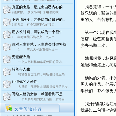
我总觉得，一个人
真正的出路，是走出自己内心的..
前段时间，朋友小琳打来电话向我..
较乐观的，豁达的
里的人，苦苦挣扎
不害怕改变，才是给自己最好的..
1 前几天，有个新婚不久的读者..
用多长时间，可以成为一个很牛..
第一个出现在我生
1 一年时间能不能改变一个人？..
装店，经营高档男
你对人生将就，人生也会对你将就
少去光顾二次。
1 前几天和朋友去附近一..
穷也能布施
她嘱咐我，杨风是
一个人跑到释迦牟尼佛面前哭诉。 ..
她能和他搭上几句
铅笔与人生
铅笔在面世之前，有智者给他五条..
杨风的外表并不算
让懂你的人爱你
男人的作风。他买
人世间，那些彼此折磨得最疼的男女..
学长们，都不像男
写给未婚的女孩，希望看到不是..
一个31岁结婚的女士写的，后悔自..
我开始默默地注意
文 章 阅 读 排 行
我讲过二句话--“谢