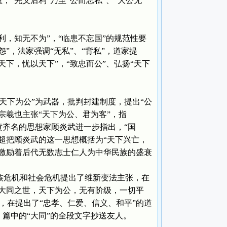
“先义后利”乃至“公而忘私”、“大公无
，知无不为”，“临患不忘国”的规范性要
”，法家强调“无私”、“背私”，道家提
天下，忧以天下”，“致忠而公”、弘扬“天下
天下为公”为武器，批判封建制度，提出“公
宗羲也主张“天下为公、君为客”，指
黄齐名的思想家顾炎武进一步指出，“国
启超把顾炎武的这一思想概括为“天下兴亡，
，激励着后代无数志士仁人为中华民族的盛衰
族危机和社会危机提出了维新变法主张，在
“大同之世，天下为公，无有阶级，一切平
，在提出了“忠孝、仁爱、信义、和平”的道
》篇中的“大同”的全段文字抄送友人。