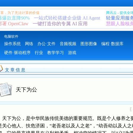
 计算，为了无法计算的价值
腾讯云 - 提供
器爆款直降90%
一站式轻松搭建企业级 AI Agent
轻量应用服
 OpenClaw
一键打造你的专属 AI 应用
慧眼人脸核
电脑软件
操作系统
网络
办公·文件
音频视频
图形图像
编程·数据库
硬件·驱动程序
行业
教学学习
游戏
文 章 信 息
天下为公
天下为公，是中华民族传统美德的重要规范。既是个人修养之
是关心他人、扶危济困，“老吾老以及人之老”，“幼吾幼以及人