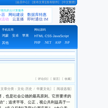
[
会员中心
] [
发布文章
][
发布软件
] [
中文繁體
]
全球领先的云计算服务
务器
网站建设
数据库特惠
身活动
云直播
即时通信 IM
手机应用
网站源码
鸿蒙
安卓
苹果
HTML·CSS·JavaScript
PHP
.NET
ASP
JSP
其他
〖
评论(
0)
〗〖
留言
〗〖
收藏
〗
〖文章分类：
文化·历史
/
华夏文化
〗〖
阅读选项
〗
要，也是社会公德的最高原则。它所要求的
之幼”；追求平等、公正，视公共利益高于一