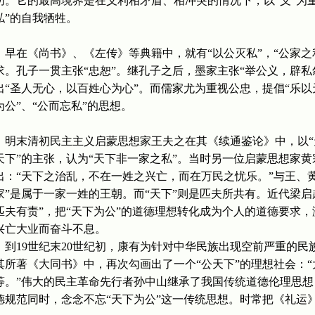
切。它的最高境界是在义利相矛盾、相冲突的情况下，以“义”为重，
私”的自我牺牲。
早在《尚书》、《左传》等典籍中，就有“以公灭私”，“公家之利
求。孔子一贯主张“忠恕”。继孔子之后，墨家主张“举公义，辟私怨
出“圣人无心，以百姓心为心”。而儒家尤为重视公忠，提倡“乐以
为公”、“公而忘私”的思想。
明末清初民主主义启蒙思想家王夫之在其《续通鉴论》中，以“
天下”的主张，认为“天下非一家之私”。当时另一位启蒙思想家黄
出：“天下之治乱，不在一姓之兴亡，而在万民之忧乐。”与王、
家”是属于一家一姓的王朝。而“天下”则是匹夫所共有。近代梁
匹夫有责”，把“天下为公”的道德理想转化成为个人的道德要求
兴亡大业而奋斗不息。
到19世纪末20世纪初，康有为针对中华民族出现空前严重的民
其所著《大同书》中，再次勾画出了一个“公天下”的理想社会：
等。”伟大的民主革命先行者孙中山继承了我国传统道德伦理思想
德规范同时，念念不忘“天下为公”这一传统思想。时常把《礼运