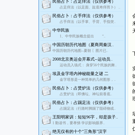
民俗占卜：占足痒法（仅供参考）
占足痒法（以足面、趾底奇痒而卜） ..
民俗占卜：占手痒法（仅供参考）
占手痒法（以手掌、手背、手指突..
中华民族
1、中华民族概念提出 “..
中国历朝历代地图（夏商周秦汉..
中国历朝历代地图--夏朝 〖图片已..
2008北京奥运会开幕式--运动员..
运动员入场式： 身穿56个民族的舞..
埃及金字塔内神秘能量之谜 二
金字塔形是一种简单的几何图形，..
民俗占卜：占焚炉法（仅供参考）
占焚炉法（即佛坛、神坛前香底..
民俗占卜：占踢足法（仅供参考）
占踢足法（行路时脚踢了阻碍物或..
王阳明家训：短短96字，却是孩子..
1 勤读书，要孝悌 学识影响眼界..
绝无仅有的十个“三角形”汉字