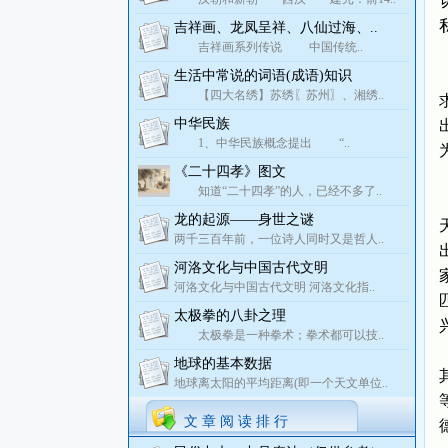
吉祥画、龙凤呈祥、八仙过海、..
吉祥画系列传说 中国传统..
生活中常说的词语(成语)知识
【四大名绣】苏绣〖苏州〗、湘绣..
中华民族
1、中华民族概念提出 “..
《二十四孝》图文
知道“二十四孝”的人，已经不多了..
龙的起源——身世之谜
两千三百年前，一位诗人同时又是哲人..
河洛文化与中国古代文明
河洛文化与中国古代文明 河洛文化指..
太极拳的八卦之理
太极拳是一种拳术；拳术都可以技..
地球的基本数据
地球离太阳的平均距离(即一个天文单位..
文 章 阅 读 排 行