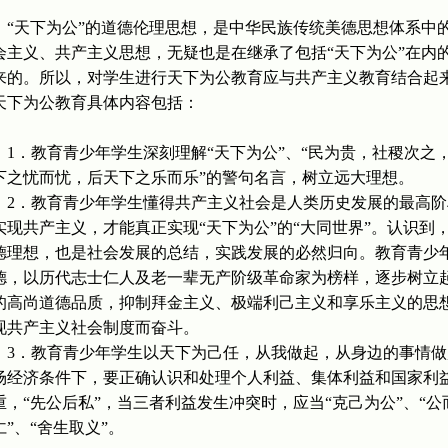
“天下为公”的道德伦理思想，是中华民族传统美德思想体系中
会主义、共产主义思想，无疑也是在继承了包括“天下为公”在内
来的。所以，对学生进行天下为公教育应与共产主义教育结合
天下为公教育具体内容包括：
1．教育青少年学生深刻理解“天下为公”、“民为贵，社稷次之，
下之忧而忧，后天下之乐而乐”的警句名言，树立远大理想。
2．教育青少年学生懂得共产主义社会是人类历史发展的最高阶
实现共产主义，才能真正实现“天下为公”的“大同世界”。认识
德理想，也是社会发展的总结，实践发展的必然归向。教育青少年
德，以历代志士仁人及老一辈无产阶级革命家为榜样，逐步树立
的高尚道德品质，抑制拜金主义、极端利己主义和享乐主义的思
现共产主义社会制度而奋斗。
3．教育青少年学生以天下为己任，从我做起，从身边的事情做
场经济条件下，要正确认识和处理个人利益、集体利益和国家利
重，“先公后私”，当三者利益发生冲突时，应当“克己为公”、“公
仁”、“舍生取义”。