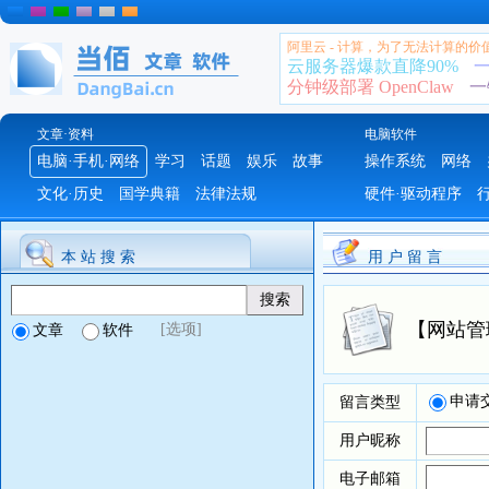
阿里云 - 计算，为了无法计算的价
云服务器爆款直降90%
一
分钟级部署 OpenClaw
一
文章·资料
电脑软件
电脑·手机·网络
学习
话题
娱乐
故事
操作系统
网络
文化·历史
国学典籍
法律法规
硬件·驱动程序
本 站 搜 索
用 户 留 言
【网站管
[选项]
文章
软件
申请
留言类型
用户昵称
电子邮箱