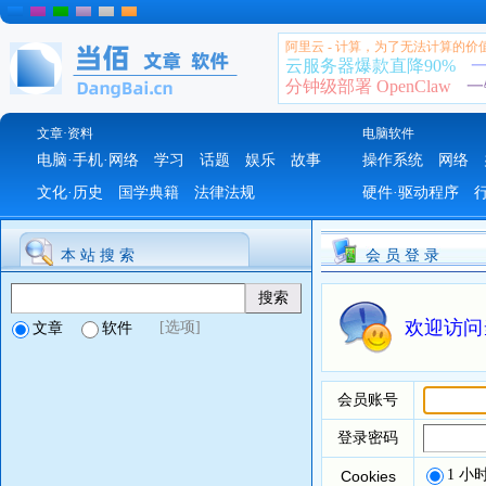
阿里云 - 计算，为了无法计算的价
云服务器爆款直降90%
一
分钟级部署 OpenClaw
一
文章·资料
电脑软件
电脑·手机·网络
学习
话题
娱乐
故事
操作系统
网络
文化·历史
国学典籍
法律法规
硬件·驱动程序
本 站 搜 索
会 员 登 录
欢迎访问
[选项]
文章
软件
会员账号
登录密码
1 小
Cookies