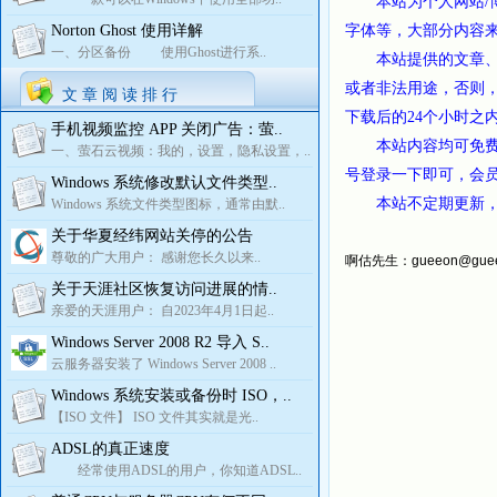
本站为个人网站/博
Norton Ghost 使用详解
字体等，大部分内容
一、分区备份 使用Ghost进行系..
本站提供的文章、书
或者非法用途，否则
文 章 阅 读 排 行
下载后的24个小时之
手机视频监控 APP 关闭广告：萤..
本站内容均可免费阅
一、萤石云视频：我的，设置，隐私设置，..
号登录一下即可，会
Windows 系统修改默认文件类型..
本站不定期更新，收
Windows 系统文件类型图标，通常由默..
关于华夏经纬网站关停的公告
尊敬的广大用户： 感谢您长久以来..
啊估先生：
gueeon@gue
关于天涯社区恢复访问进展的情..
亲爱的天涯用户： 自2023年4月1日起..
Windows Server 2008 R2 导入 S..
云服务器安装了 Windows Server 2008 ..
Windows 系统安装或备份时 ISO，..
【ISO 文件】 ISO 文件其实就是光..
ADSL的真正速度
经常使用ADSL的用户，你知道ADSL..