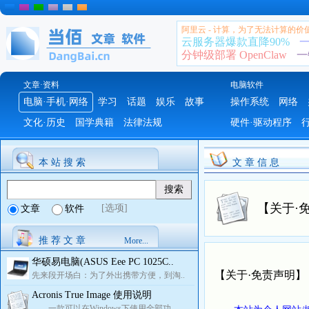
阿里云 - 计算，为了无法计算的价
云服务器爆款直降90%
一
分钟级部署 OpenClaw
一
文章·资料
电脑软件
电脑·手机·网络
学习
话题
娱乐
故事
操作系统
网络
文化·历史
国学典籍
法律法规
硬件·驱动程序
本 站 搜 索
文 章 信 息
【关于·
[选项]
文章
软件
推 荐 文 章
More...
华硕易电脑(ASUS Eee PC 1025C..
【关于·免责声明】
先来段开场白：为了外出携带方便，到淘..
Acronis True Image 使用说明
一款可以在Windows下使用全部功..