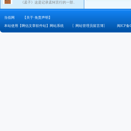
《孟子》这是记录孟轲言行的一部..
当佰网
【关于·免责声明】
本站使用【啊估文章软件站】网站系统
〖
网站管理员留言簿
〗
闽ICP备0