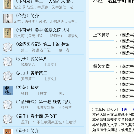
不成；治宜于时而
《传习录》卷上 门人陆澄录 格..
陆澄·录 陆澄，字原静，又字清伯，湖..
《帝范》简介
帝范，唐朝李世民撰。此书系唐太宗李..
《传习录》卷中 答聂文蔚 人即..
上下篇章
·
《商君
聂文蔚（公元1487——1563年），即聂豹，..
·
《商君
《徐霞客游记》第二十篇 楚游..
·
《商君
第二十篇 楚游日记 楚：湖..
·
《商君
《列子》说符第八
说符第八 【原文】 ..
相关文章
·
《商君
·
《商君
《列子》黄帝第二
·
《商君
黄帝第二 【原文】 ..
·
《商君
《将苑》择材
·
《商君
择材 【原文】 夫..
·
《商君
《百战奇法》第十卷 疑战 穷战..
疑战 凡与敌对垒，我欲袭敌..
〖文章阅读说明〗
【关于·
·本站大部分文章转载于网
《孟子》卷十四 尽心下
·本站法律法规类文章转载自[
孟子曰：“不仁哉梁惠王也！仁者以..
·本站转载的文章，不为其
·如果有什么问题，或者意
《孟子》简介