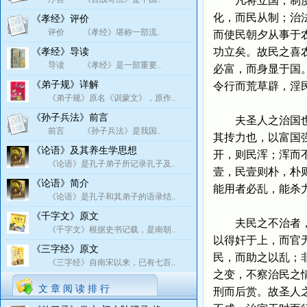
凡将立国，制度不
化，而民从制；治
《孝经》评价
评价 《孝经》堪称一部流..
而使民朝夕从事于
功立矣。故民之喜
《孝经》导读
导读 《孝经》是一部重要..
必富，而身显于国
《弟子规》详解
令行而荒草辟，淫
《弟子规》原名《训蒙文》，原作..
《孙子兵法》前言
夫圣人之治国也，
前言 《孙子兵法》是我国..
其抟力也，以富国
《论语》及其养生学思想
开，则民浑；浑而
《论语》是孔子弟子所记录孔子及..
壹，民壹则朴，朴
《论语》简介
能用者必乱，能杀
《论语》是孔子和其弟子的语录结..
《千字文》原文
夫民之不治者，君
《千字文》根据史书记载，是南朝..
以得奸于上，而官
《三字经》原文
民，而助之以乱；
《三字经》自南宋以来，已有七百..
之变，不察治民之
文 章 阅 读 排 行
刑而后赏。故圣人