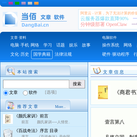
阿里云 - 计算，为了无法计算的价
云服务器爆款直降90%
一
分钟级部署 OpenClaw
一
文章·资料
电脑软件
电脑·手机·网络
学习
话题
娱乐
故事
操作系统
网络
文化·历史
国学典籍
法律法规
硬件·驱动程序
本 站 搜 索
文 章 信 息
《商君书
[选项]
文章
软件
推 荐 文 章
More...
《颜氏家训》前言
壹言第八
前言 颜氏家训──人情世..
《百战奇法》序言 目录
序言 《百战奇法》是中国..