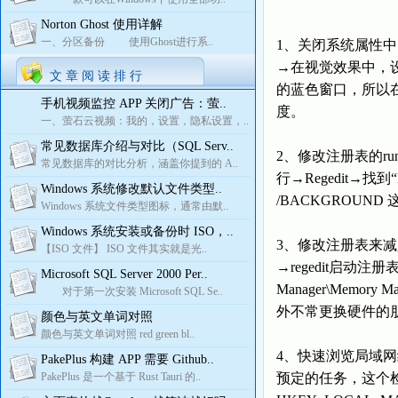
Norton Ghost 使用详解
一、分区备份 使用Ghost进行系..
1、关闭系统属性
→在视觉效果中，设
文 章 阅 读 排 行
的蓝色窗口，所以
手机视频监控 APP 关闭广告：萤..
度。
一、萤石云视频：我的，设置，隐私设置，..
常见数据库介绍与对比（SQL Serv..
2、修改注册表的ru
常见数据库的对比分析，涵盖你提到的 A..
行→Regedit→找到“HKE
Windows 系统修改默认文件类型..
/BACKGROU
Windows 系统文件类型图标，通常由默..
Windows 系统安装或备份时 ISO，..
3、修改注册表来
【ISO 文件】 ISO 文件其实就是光..
→regedit启动注册表编
Microsoft SQL Server 2000 Per..
Manager\Memory 
对于第一次安装 Microsoft SQL Se..
外不常更换硬件的朋
颜色与英文单词对照
颜色与英文单词对照 red green bl..
4、快速浏览局域网
PakePlus 构建 APP 需要 Github..
PakePlus 是一个基于 Rust Tauri 的..
预定的任务，这个检