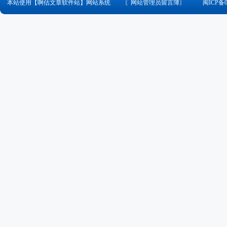
本站使用【啊估文章软件站】网站系统
〖
网站管理员留言簿
〗
闽ICP备0