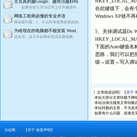
HKEY_LOCAL_MACHIN
主页真的越Google、越简洁越好吗
如果你在11月10日早上打开雅虎中..
在此键值下，会有个{D
Windows XP
网络工程师必懂的专业术语
路由器问题：1、什么时候使用多路由协..
为啥现在的电脑都不能安装 Wind..
5、关掉调试器Dr.
说实话，这几年如果你尝试在新电脑..
HKEY_LOCAL_MAC
下面的Auto键值
思路，我们可以把所
级→设置→写入调
〖文章阅读说明〗
【关于·
·本站大部分文章转载于网
·本站法律法规类文章转载自[
·本站转载的文章，不为其
·如果有什么问题，或者意
当佰网
【关于·免责声明】