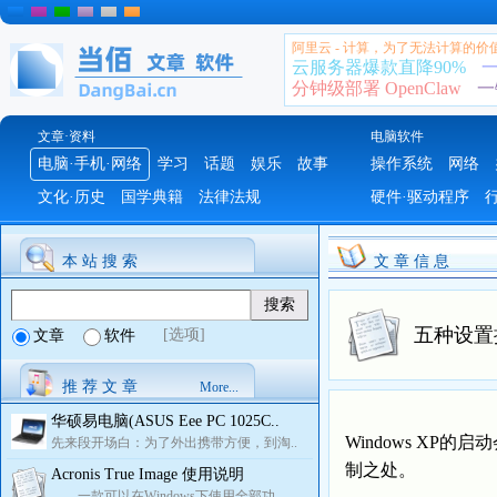
阿里云 - 计算，为了无法计算的价
云服务器爆款直降90%
一
分钟级部署 OpenClaw
一
文章·资料
电脑软件
电脑·手机·网络
学习
话题
娱乐
故事
操作系统
网络
文化·历史
国学典籍
法律法规
硬件·驱动程序
本 站 搜 索
文 章 信 息
五种设置提
[选项]
文章
软件
推 荐 文 章
More...
华硕易电脑(ASUS Eee PC 1025C..
Windows X
先来段开场白：为了外出携带方便，到淘..
制之处。
Acronis True Image 使用说明
一款可以在Windows下使用全部功..