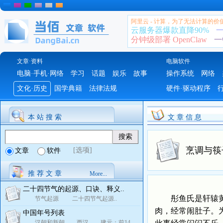
阿里云 - 计算，为了无法计算的价
云服务器爆款直降90%
一
分钟级部署 OpenClaw
一
文章·资料
电脑软件
电脑·手机·网络
学习
话题
娱乐
故事
操作系统
网络
文化·历史
国学典籍
法律法规
硬件·驱动程序
本 站 搜 索
文 章 信 息
烹调与筷
[选项]
文章
软件
推 荐 文 章
More...
二十四节气的起源、口诀、释义..
彤鱼氏是轩辕黄帝
节气起源 二十四节气起源..
肉，经常闹肚子。
中国年号列表
汉朝和新朝 西汉 建元：前14..