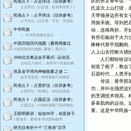
队的男女青年说：
民俗占卜：占足痒法（仅供参考）
占足痒法（以足面、趾底奇痒而卜） ..
氏这次上山打猎，
天带领身边所有女
民俗占卜：占手痒法（仅供参考）
占手痒法（以手掌、手背、手指突..
用柴禾烧。等到把
中华民族
动，连烙再炒。开
1、中华民族概念提出 “..
有些石板由于火力
中国历朝历代地图（夏商周秦汉..
棒棒代替手指翻肉
中国历朝历代地图--夏朝 〖图片已..
人上山去挖耐火烧
2008北京奥运会开幕式--运动员..
人们都纷纷议论说
运动员入场式： 身穿56个民族的舞..
创造了梳子，教会
埃及金字塔内神秘能量之谜 二
石器时代，人类开
金字塔形是一种简单的几何图形，..
传说，黄帝部落的
民俗占卜：占焚炉法（仅供参考）
功，并叫仓颉把这
占焚炉法（即佛坛、神坛前香底..
的烹调技术很高。
民俗占卜：占踢足法（仅供参考）
多条肌肉的运动。
占踢足法（行路时脚踢了阻碍物或..
童。这是中华民族
王阳明家训：短短96字，却是孩子..
1 勤读书，要孝悌 学识影响眼界..
绝无仅有的十个“三角形”汉字