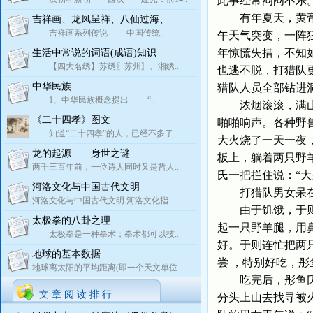
此事经常闷闷不乐
有年夏天，黄帝手
吉祥画、龙凤呈祥、八仙过海、..
吉祥画系列传说 中国传统..
午天气突变，一阵
年惊慌失措，不知
生活中常说的词语(成语)知识
【四大名绣】苏绣〖苏州〗、湘绣..
也逃不脱，打猎队
中华民族
猎队人员全部钻进
1、中华民族概念提出 “..
浓烟滚滚，满山火
《二十四孝》图文
啪啪响声。各种野
知道“二十四孝”的人，已经不多了..
大火烧了一天一夜
龙的起源——身世之谜
板上，躺着两只野
两千三百年前，一位诗人同时又是哲人..
氏一把拦住说：“
河洛文化与中国古代文明
打猎队男女呆在洞
河洛文化与中国古代文明 河洛文化指..
由于饥饿，于则首
太极拳的八卦之理
起一只野羊腿，用
太极拳是一种拳术；拳术都可以技..
好。于则连忙把两
地球的基本数据
尝 ，特别好吃，
地球离太阳的平均距离(即一个天文单位..
吃完后，彤鱼氏对
文 章 阅 读 排 行
分头上山去找寻被