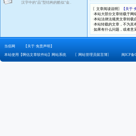
汉字中的“品”型结构的酷似“金..
〖文章阅读说明〗
【关于·
·本站大部分文章转载于网
·本站法律法规类文章转载自[
·本站转载的文章，不为其
·如果有什么问题，或者意
当佰网
【关于·免责声明】
本站使用【啊估文章软件站】网站系统
〖
网站管理员留言簿
〗
闽ICP备0