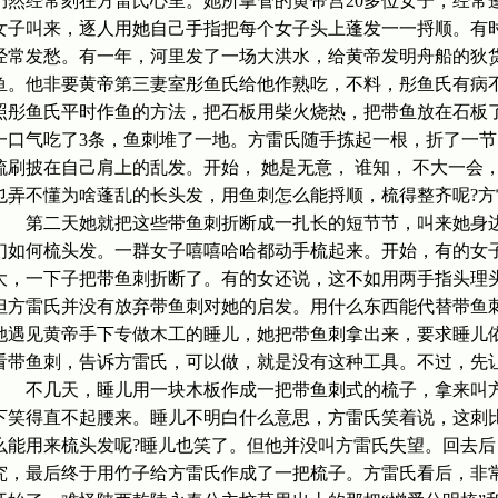
仍然经常刻在方雷氏心里。她所掌管的黄帝宫20多位女子，经常
女子叫来，逐人用她自己手指把每个女子头上蓬发一一捋顺。有
经常发愁。有一年，河里发了一场大洪水，给黄帝发明舟船的狄
鱼。他非要黄帝第三妻室彤鱼氏给他作熟吃，不料，彤鱼氏有病
照彤鱼氏平时作鱼的方法，把石板用柴火烧热，把带鱼放在石板
一口气吃了3条，鱼刺堆了一地。方雷氏随手拣起一根，折了一
梳刷披在自己肩上的乱发。开始， 她是无意， 谁知， 不大一会
也弄不懂为啥蓬乱的长头发，用鱼刺怎么能捋顺，梳得整齐呢?
第二天她就把这些带鱼刺折断成一扎长的短节节，叫来她身边
们如何梳头发。一群女子嘻嘻哈哈都动手梳起来。开始，有的女
大，一下子把带鱼刺折断了。有的女还说，这不如用两手指头理
但方雷氏并没有放弃带鱼刺对她的启发。用什么东西能代替带鱼
她遇见黄帝手下专做木工的睡儿，她把带鱼刺拿出来，要求睡儿
看带鱼刺，告诉方雷氏，可以做，就是没有这种工具。不过，先
不几天，睡儿用一块木板作成一把带鱼刺式的梳子，拿来叫方
下笑得直不起腰来。睡儿不明白什么意思，方雷氏笑着说，这刺
么能用来梳头发呢?睡儿也笑了。但他并没叫方雷氏失望。回去
究，最后终于用竹子给方雷氏作成了一把梳子。方雷氏看后，非