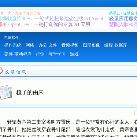
 计算，为了无法计算的价值
腾讯云 - 提供
器爆款直降90%
一站式轻松搭建企业级 AI Agent
轻量应用服
 OpenClaw
一键打造你的专属 AI 应用
慧眼人脸核
电脑软件
操作系统
网络
办公·文件
音频视频
图形图像
编程·数据库
硬件·驱动程序
行业
教学学习
游戏
文 章 信 息
梳子的由来
轩辕黄帝第二妻室名叫方雷氏，是一位非常有心计的女人。在
明了骨针。她把丝线穿在骨针尾部，缝起衣裳飞针走线，黄帝宫