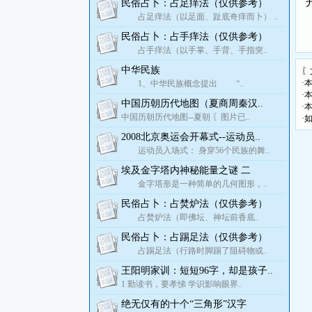
民俗占卜：占足痒法（仅供参考）
占足痒法（以足面、趾底奇痒而卜） ..
民俗占卜：占手痒法（仅供参考）
占手痒法（以手掌、手背、手指突..
中华民族
〖
·
1、中华民族概念提出 “..
·
中国历朝历代地图（夏商周秦汉..
·
中国历朝历代地图--夏朝 〖图片已..
·
2008北京奥运会开幕式--运动员..
运动员入场式： 身穿56个民族的舞..
埃及金字塔内神秘能量之谜 二
金字塔形是一种简单的几何图形，..
民俗占卜：占焚炉法（仅供参考）
占焚炉法（即佛坛、神坛前香底..
民俗占卜：占踢足法（仅供参考）
占踢足法（行路时脚踢了阻碍物或..
王阳明家训：短短96字，却是孩子..
1 勤读书，要孝悌 学识影响眼界..
绝无仅有的十个“三角形”汉字