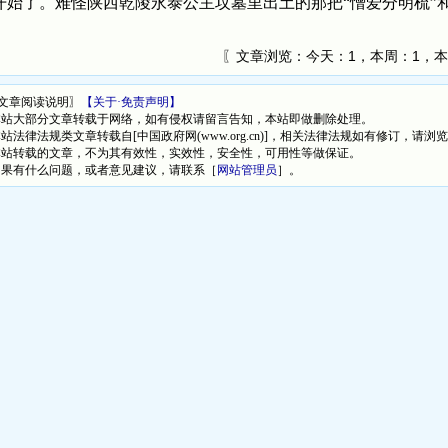
开始了。难怪陕西乾陵永泰公主坟墓里出土的那把“憎爱分明梳”
〖文章浏览：
今天：1，本周：1，本
文章阅读说明〗
【关于·免责声明】
本站大部分文章转载于网络，如有侵权请留言告知，本站即做删除处理。
本站法律法规类文章转载自[中国政府网(www.org.cn)]，相关法律法规如有修订，请浏
本站转载的文章，不为其有效性，实效性，安全性，可用性等做保证。
如果有什么问题，或者意见建议，请联系［
网站管理员
］。