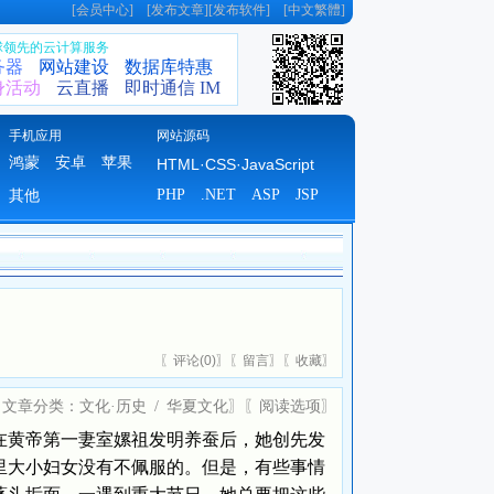
[
会员中心
] [
发布文章
][
发布软件
] [
中文繁體
]
全球领先的云计算服务
务器
网站建设
数据库特惠
身活动
云直播
即时通信 IM
手机应用
网站源码
鸿蒙
安卓
苹果
HTML·CSS·JavaScript
PHP
.NET
ASP
JSP
其他
〖
评论(
0)
〗〖
留言
〗〖
收藏
〗
〖文章分类：
文化·历史
/
华夏文化
〗〖
阅读选项
〗
黄帝第一妻室嫘祖发明养蚕后，她创先发
里大小妇女没有不佩服的。但是，有些事情