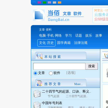
阿里云 -
云服务
分钟级部署
文章·资料
电脑·手机·网络
学习
话题
娱乐
故事
文化·历史
国学典籍
法律法规
本 站 搜 索
[选项]
文章
软件
推 荐 文 章
More...
二十四节气的起源、口诀、释义..
节气起源 二十四节气起源..
中国年号列表
汉朝和新朝 西汉 建元：前14..