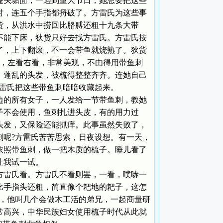
蓬头垢面，一遇到重大节日，她总要把这些
时，连五个手指都捋破了。方雷氏为这些事
货，从洪水中捞回比胳膊还粗十九条大带
不能下床，狄货只好去找方雷氏。方雷氏按
了，上下翻滚，不一会带鱼就烧熟了。狄货
节，左看右看，非常美观，不由得用带鱼刺
， 蓬乱的头发，被梳得整整齐齐。连她自己
方雷氏把这些带鱼刺暗暗收藏起来。
的所有女子，一人发给一节带鱼刺，教她
子不会使用，鱼刺扎进头皮，有的用力过
头发，又保险还能抓痒。此事虽然失败了，
刺呢?方雷氏苦苦思索，日夜设想。有一天，
依照带鱼刺，做一把木质的梳子。睡儿看了
让我试一试。
雷氏看。方雷氏不看则罢，一看，噗哧一
比手指头还粗，简直像个耙地的耙子，这怎
后，他叫几个会做木工活的弟兄，一起商量研
常高兴，中华民族妇女使用梳子时代从此就