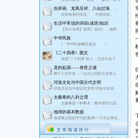
吉祥画、龙凤呈祥、八仙过海、..
吉祥画系列传说 中国传统..
生活中常说的词语(成语)知识
【四大名绣】苏绣〖苏州〗、湘绣..
中华民族
1、中华民族概念提出 “..
《二十四孝》图文
知道“二十四孝”的人，已经不多了..
龙的起源——身世之谜
两千三百年前，一位诗人同时又是哲人..
河洛文化与中国古代文明
河洛文化与中国古代文明 河洛文化指..
太极拳的八卦之理
太极拳是一种拳术；拳术都可以技..
地球的基本数据
地球离太阳的平均距离(即一个天文单位..
文 章 阅 读 排 行