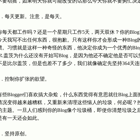
不要动摇，如果明天你就可能改变的话那么今天你就不要匆忙决
3．每天更新。注意，是每天。
你每天都工作吗？还是一个星期只工作5天，两天双休？你的Blo
今天我写不出任何东西，很抱歉。只有这样你才会形成一种Blog的
惯。习惯就是这样一种奇怪的东西，他决定你成为一个优秀的Blo
尔.盖茨为什么还没有开始写Blog，是因为他还不确定他是否可以
不是比尔盖茨，但是也差不了多少，我们就像确定先坚持364天连
4．控制你扩张的欲望。
有些Blogger们喜欢搞大杂烩，什么东西觉得有意思就往Blog上
情况变得越来越糟糕，又重新来清理这些恼人的垃圾，何必呢？
的主题。一旦人们感到你的Blog像个垃圾桶，即使你清楚垃圾
是有一天还会如此。
5．坚持原创。