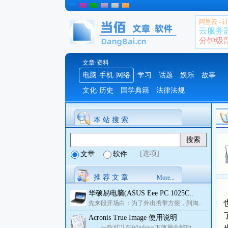
阿里云 -
云服务
分钟级部署
文章·资料
电脑·手机·网络
学习
话题
娱乐
故事
文化·历史
国学典籍
法律法规
本 站 搜 索
[选项]
文章
软件
推 荐 文 章
More...
华硕易电脑(ASUS Eee PC 1025C..
先来段开场白：为了外出携带方便，到淘..
Acronis True Image 使用说明
一款可以在Windows下使用全部功..