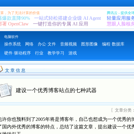
 计算，为了无法计算的价值
腾讯云 - 提供
器爆款直降90%
一站式轻松搭建企业级 AI Agent
轻量应用服
 OpenClaw
一键打造你的专属 AI 应用
慧眼人脸核
电脑软件
操作系统
网络
办公·文件
音频视频
图形图像
编程·数据库
硬件·驱动程序
行业
教学学习
游戏
文 章 信 息
建设一个优秀博客站点的七种武器
〖文章分类
也许你也预料到了2005年将是博客年，自己也想成为一个优秀的博
了国内外优秀的博客的特点，总结了这篇文章，提出建设一个优