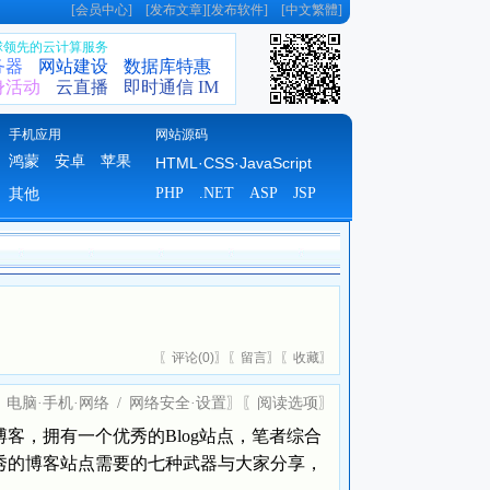
[
会员中心
] [
发布文章
][
发布软件
] [
中文繁體
]
全球领先的云计算服务
务器
网站建设
数据库特惠
身活动
云直播
即时通信 IM
手机应用
网站源码
鸿蒙
安卓
苹果
HTML·CSS·JavaScript
PHP
.NET
ASP
JSP
其他
〖
评论(
0)
〗〖
留言
〗〖
收藏
〗
：
电脑·手机·网络
/
网络安全·设置
〗〖
阅读选项
〗
客，拥有一个优秀的Blog站点，笔者综合
秀的博客站点需要的七种武器与大家分享，