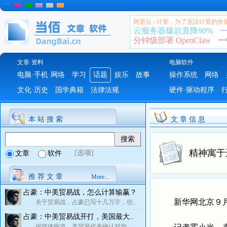
阿里云 - 计算，为了无法计算的价
云服务器爆款直降90%
一
分钟级部署 OpenClaw
一
文章·资料
电脑软件
电脑·手机·网络
学习
话题
娱乐
故事
操作系统
网络
文化·历史
国学典籍
法律法规
硬件·驱动程序
本 站 搜 索
文 章 信 息
精神寓于
[选项]
文章
软件
推 荐 文 章
More...
占豪：中美贸易战，怎么计算输赢？
新华网北京９月１
关于贸易战，占豪已写十几万字，但..
占豪：中美贸易战开打，美国最大..
据媒体报道，美贸易代表确认对华..