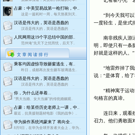
记者霍小光 袁
占豪：中美贸易战第一枪打响，中..
这是一篇耗时一周，每天熬夜到天..
“到今天我可以说
一度轻生，是坐式
汉语是伟大的，英语是愚蠢的
汉语是伟大的，英语是愚蠢的 ..
人民网用这19个字总结中国的部..
南非残疾人游泳选
范仲淹“先天下之忧而忧，后天下..
明，即使只有一条
好就是这样的人。”
文 章 阅 读 排 行
乘客均因虚惊导致砸窗逃生，有..
“地雷炸掉了我的
昨日，成都再次发生砸车玻璃逃生..
说：“是体育，给了
汉语是伟大的，英语是愚蠢的
汉语是伟大的，英语是愚蠢的 ..
“精神寓于运动”
你，为什么还单着...
句格言的真谛。
“男大当婚、女大当嫁”的传统婚姻观..
占豪：给某些历史老师上一课，中..
连日来，观看残奥
最近，抗美援朝题材电影《我的战争》..
召力。他们勇敢面
华为操作系统鸿蒙来了 将向全..
8月9日，在华为全球开发者大会上，华为..