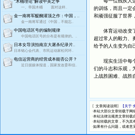
每一位残疾人运动
“木桶理论”解读中美之争
一、帝国木桶 面对这样..
的训练，而且一定
和顽强征服了世界
金一南将军醍醐灌顶之作：中国，..
金一南将军通过《中国，不能忘..
中国电话区号的编制规律
体育运动改变了他
中国电话区号的分布是有规律的。..
超过常人的毅力、
日本女导演拍南京大屠杀纪录片..
给予的人生变为自
日本铭心会代表、市民运动家松冈环..
电信运营商的经营成本能否公开？
现实生活中每个人
近日据媒体报道，国家发改委和信..
们的斗志和乐观，
上战胜困难、战胜
〖文章阅读说明〗
【关于·
·本站大部分文章转载于网
·本站法律法规类文章转载自[
·本站转载的文章，不为其
·如果有什么问题，或者意