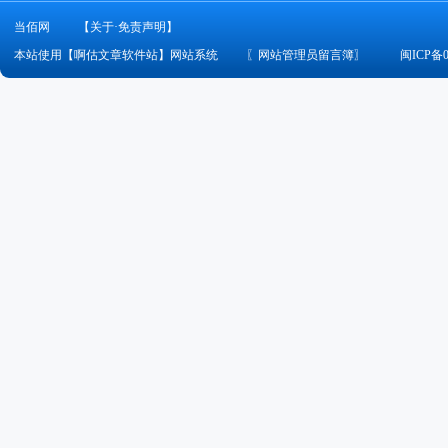
当佰网
【关于·免责声明】
本站使用【啊估文章软件站】网站系统
〖
网站管理员留言簿
〗
闽ICP备0