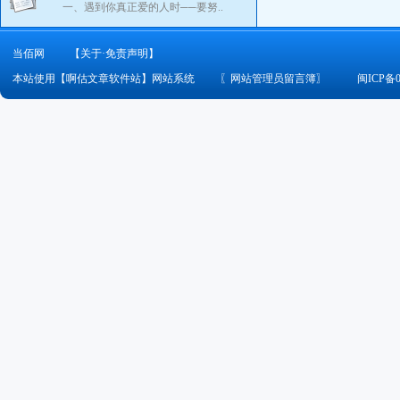
一、遇到你真正爱的人时──要努..
当佰网
【关于·免责声明】
本站使用【啊估文章软件站】网站系统
〖
网站管理员留言簿
〗
闽ICP备0