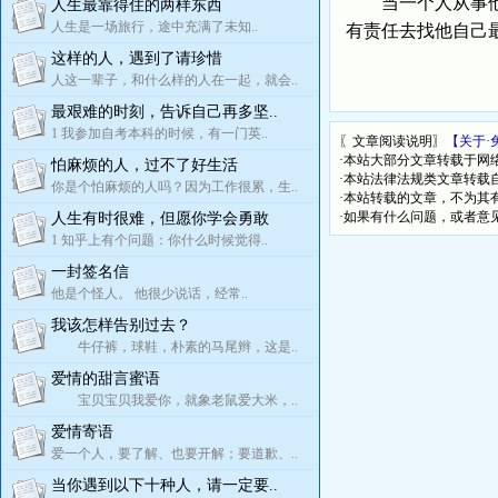
当一个人从事他所
人生最靠得住的两样东西
人生是一场旅行，途中充满了未知..
有责任去找他自己
这样的人，遇到了请珍惜
人这一辈子，和什么样的人在一起，就会..
最艰难的时刻，告诉自己再多坚..
1 我参加自考本科的时候，有一门英..
〖文章阅读说明〗
【关于·
·本站大部分文章转载于网
怕麻烦的人，过不了好生活
·本站法律法规类文章转载自[
你是个怕麻烦的人吗？因为工作很累，生..
·本站转载的文章，不为其
·如果有什么问题，或者意
人生有时很难，但愿你学会勇敢
1 知乎上有个问题：你什么时候觉得..
一封签名信
他是个怪人。 他很少说话，经常..
我该怎样告别过去？
牛仔裤，球鞋，朴素的马尾辫，这是..
爱情的甜言蜜语
宝贝宝贝我爱你，就象老鼠爱大米，..
爱情寄语
爱一个人，要了解、也要开解；要道歉、..
当你遇到以下十种人，请一定要..