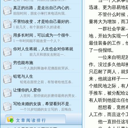
当一个人从事他所
迅速、更为容易地
真正的出路，是走出自己内心的..
前段时间，朋友小琳打来电话向我..
不管什么时候，只
量将大为增加，而
不害怕改变，才是给自己最好的..
1 前几天，有个新婚不久的读者..
一群社会学家——
用多长时间，可以成为一个很牛..
地，开始为实现一
1 一年时间能不能改变一个人？..
最佳装备的工作，
你对人生将就，人生也会对你将就
了一份报纸。
1 前几天和朋友去附近一..
一位来自明尼苏达
穷也能布施
作。没过多久他却
一个人跑到释迦牟尼佛面前哭诉。 ..
只忍耐了两人，就
铅笔与人生
来，他就这样子一
铅笔在面世之前，有智者给他五条..
个殖民地之际，有
让懂你的人爱你
手推车，被分配给
人世间，那些彼此折磨得最疼的男女..
有人听到他提出任
写给未婚的女孩，希望看到不是..
想想看，竟然有人
一个31岁结婚的女士写的，后悔自..
人工作，而且这个
文 章 阅 读 排 行
他一直担任这项工