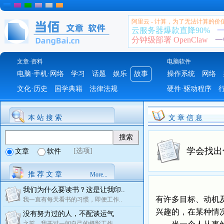
阿里云 - 计算，为了无法计算的价
云服务器爆款直降90%
一
分钟级部署 OpenClaw
一
文章·资料
电脑软件
电脑·手机·网络
学习
话题
娱乐
故事
操作系统
网络
文化·历史
国学典籍
法律法规
硬件·驱动程序
本 站 搜 索
文 章 信 息
学会找出
[选项]
文章
软件
推 荐 文 章
More...
我们为什么要读书？这是让我印..
有许多目标、动机
我一直有每天看书的习惯，即便工作..
兴趣的，在某种情
没有努力过的人，不配谈运气
之前，我开过一间自己的摄影工作..