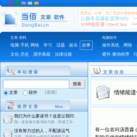
阿里云 - 计算，为了无法计算的价
云服务器爆款直降90%
一
分钟级部署 OpenClaw
一
文章·资料
电脑软件
电脑·手机·网络
学习
话题
娱乐
故事
操作系统
网络
文化·历史
国学典籍
法律法规
硬件·驱动程序
本 站 搜 索
文 章 信 息
情绪能遗
[选项]
文章
软件
推 荐 文 章
More...
我们为什么要读书？这是让我印..
我一直有每天看书的习惯，即便工作..
有一位名叫汤普森 (
没有努力过的人，不配谈运气
之前，我开过一间自己的摄影工作..