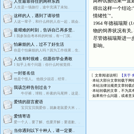
两种试验结果一直延
人生最靠得住的两样东西
人生是一场旅行，途中充满了未知..
得出这样一个结论:"
情绪性`"。
这样的人，遇到了请珍惜
人这一辈子，和什么样的人在一起，就会..
1964 年德福瑞斯 
最艰难的时刻，告诉自己再多坚..
物的饲养状况有关
1 我参加自考本科的时候，有一门英..
尽管德福瑞斯进一步
怕麻烦的人，过不了好生活
影响。
你是个怕麻烦的人吗？因为工作很累，生..
人生有时很难，但愿你学会勇敢
1 知乎上有个问题：你什么时候觉得..
一封签名信
〖文章阅读说明〗
【关于·
他是个怪人。 他很少说话，经常..
·本站大部分文章转载于网
·本站法律法规类文章转载自[
我该怎样告别过去？
·本站转载的文章，不为其
牛仔裤，球鞋，朴素的马尾辫，这是..
·如果有什么问题，或者意
爱情的甜言蜜语
宝贝宝贝我爱你，就象老鼠爱大米，..
爱情寄语
爱一个人，要了解、也要开解；要道歉、..
当你遇到以下十种人，请一定要..