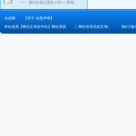
一、遇到你真正爱的人时──要努..
当佰网
【关于·免责声明】
本站使用【啊估文章软件站】网站系统
〖
网站管理员留言簿
〗
闽ICP备0