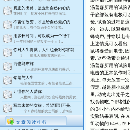
影响后代的情绪特征
汤普森所用的试验设
真正的出路，是走出自己内心的..
前段时间，朋友小琳打来电话向我..
子底部装有电极可
验, 试验的过程是
不害怕改变，才是给自己最好的..
1 前几天，有个新婚不久的读者..
的一边去, 以避免
用多长时间，可以成为一个很牛..
蜂鸣声, 并给以电
1 一年时间能不能改变一个人？..
上述情况可以看出,
你对人生将就，人生也会对你将就
鼠将要受到电击, 
1 前几天和朋友去附近一..
素, 这些激素会通过
穷也能布施
汤普森所用的试验母鼠产
一个人跑到释迦牟尼佛面前哭诉。 ..
电击的正常鼠作对照。
铅笔与人生
地上, 每天放置一次
铅笔在面世之前，有智者给他五条..
假定, 越是胆小或是
让懂你的人爱你
里, 动物走出笼子
人世间，那些彼此折磨得最疼的男女..
找食物吃, "情绪
写给未婚的女孩，希望看到不是..
的 24 小时内不给
一个31岁结婚的女士写的，后悔自..
实验结果表明, 在
文 章 阅 读 排 行
组动物的 64% ;