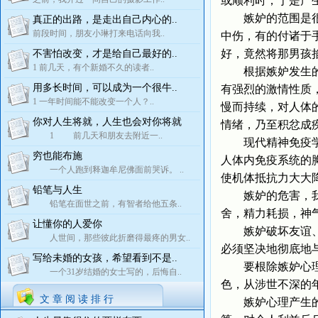
或顺利时，于是产
嫉妒的范围是很广
真正的出路，是走出自己内心的..
前段时间，朋友小琳打来电话向我..
中伤，有的付诸于
好，竟然将那男孩
不害怕改变，才是给自己最好的..
1 前几天，有个新婚不久的读者..
根据嫉妒发生的速
用多长时间，可以成为一个很牛..
有强烈的激情性质
1 一年时间能不能改变一个人？..
慢而持续，对人体
你对人生将就，人生也会对你将就
情绪，乃至积忿成
1 前几天和朋友去附近一..
现代精神免疫学研
穷也能布施
人体内免疫系统的
一个人跑到释迦牟尼佛面前哭诉。 ..
使机体抵抗力大大
铅笔与人生
嫉妒的危害，我国
铅笔在面世之前，有智者给他五条..
舍，精力耗损，神
让懂你的人爱你
嫉妒破坏友谊、损
人世间，那些彼此折磨得最疼的男女..
必须坚决地彻底地
写给未婚的女孩，希望看到不是..
要根除嫉妒心理并
一个31岁结婚的女士写的，后悔自..
色，从涉世不深的
文 章 阅 读 排 行
嫉妒心理产生的根