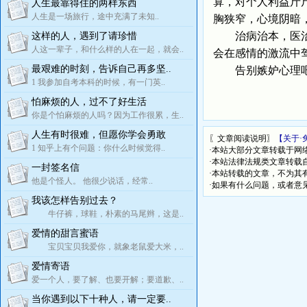
算，对个人利益斤
人生最靠得住的两样东西
人生是一场旅行，途中充满了未知..
胸狭窄，心境阴暗
治病治本，医治嫉
这样的人，遇到了请珍惜
人这一辈子，和什么样的人在一起，就会..
会在感情的激流中
最艰难的时刻，告诉自己再多坚..
告别嫉妒心理吧，
1 我参加自考本科的时候，有一门英..
怕麻烦的人，过不了好生活
你是个怕麻烦的人吗？因为工作很累，生..
人生有时很难，但愿你学会勇敢
〖文章阅读说明〗
【关于·
1 知乎上有个问题：你什么时候觉得..
·本站大部分文章转载于网
·本站法律法规类文章转载自[
一封签名信
·本站转载的文章，不为其
他是个怪人。 他很少说话，经常..
·如果有什么问题，或者意
我该怎样告别过去？
牛仔裤，球鞋，朴素的马尾辫，这是..
爱情的甜言蜜语
宝贝宝贝我爱你，就象老鼠爱大米，..
爱情寄语
爱一个人，要了解、也要开解；要道歉、..
当你遇到以下十种人，请一定要..