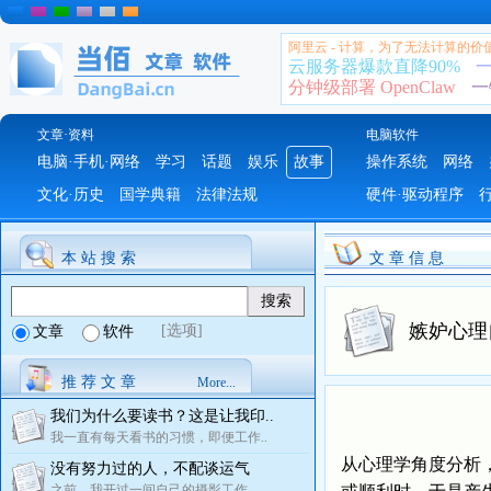
阿里云 - 计算，为了无法计算的价
云服务器爆款直降90%
一
分钟级部署 OpenClaw
一
文章·资料
电脑软件
电脑·手机·网络
学习
话题
娱乐
故事
操作系统
网络
文化·历史
国学典籍
法律法规
硬件·驱动程序
本 站 搜 索
文 章 信 息
嫉妒心理
[选项]
文章
软件
推 荐 文 章
More...
我们为什么要读书？这是让我印..
我一直有每天看书的习惯，即便工作..
从心理学角度分析
没有努力过的人，不配谈运气
之前，我开过一间自己的摄影工作..