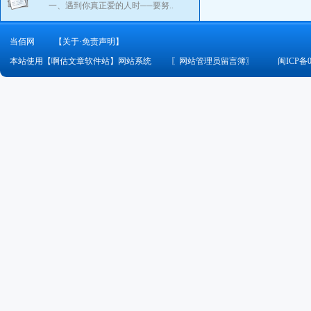
一、遇到你真正爱的人时──要努..
当佰网
【关于·免责声明】
本站使用【啊估文章软件站】网站系统
〖
网站管理员留言簿
〗
闽ICP备0