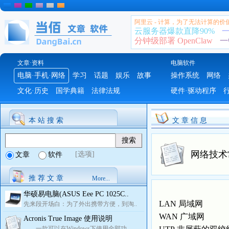
阿里云 - 计算，为了无法计算的价
云服务器爆款直降90%
一
分钟级部署 OpenClaw
一
文章·资料
电脑软件
电脑·手机·网络
学习
话题
娱乐
故事
操作系统
网络
文化·历史
国学典籍
法律法规
硬件·驱动程序
本 站 搜 索
文 章 信 息
网络技术
[选项]
文章
软件
推 荐 文 章
More...
华硕易电脑(ASUS Eee PC 1025C..
LAN 局域网
先来段开场白：为了外出携带方便，到淘..
WAN 广域网
Acronis True Image 使用说明
一款可以在Windows下使用全部功..