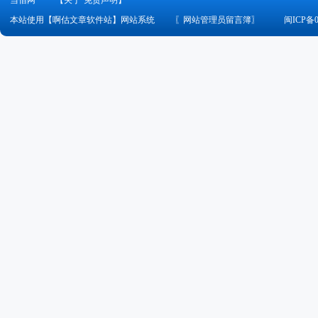
当佰网
【关于·免责声明】
本站使用【啊估文章软件站】网站系统
〖
网站管理员留言簿
〗
闽ICP备0