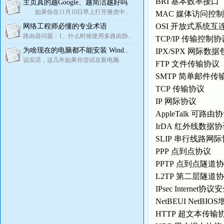
BRI 基本数率接口
主页真的越Google、越简洁越好吗
如果你在11月10日早上打开雅虎中..
MAC 媒体访问控
OSI 开放式系统互
网络工程师必懂的专业术语
路由器问题：1、什么时候使用多路由协..
TCP/IP 传输控制
为啥现在的电脑都不能安装 Wind..
IPX/SPX 网际
说实话，这几年如果你尝试在新电脑..
FTP 文件传输协议
SMTP 简单邮件
TCP 传输协议
IP 网际协议
AppleTalk 可路
IrDA 红外线数据
SLIP 串行线路网
PPP 点到点协议
PPTP 点到点隧道
L2TP 第二层隧道
IPsec Internet协
NetBEUI NetB
HTTP 超文本传