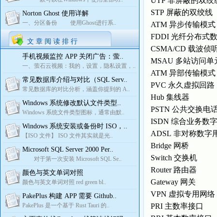
UTP 非屏蔽的双
STP 屏蔽的双绞线
Norton Ghost 使用详解
一、分区备份 使用Ghost进行系..
ATM 异步传输模
FDDI 光纤分布
文 章 阅 读 排 行
CSMA/CD 载波
手机视频监控 APP 关闭广告：萤..
MSAU 多站访问
一、萤石云视频：我的，设置，隐私设置，..
ATM 异部传输模
常见数据库介绍与对比（SQL Serv..
PVC 永久虚拟回
常见数据库的对比分析，涵盖你提到的 A..
Hub 集线器
Windows 系统修改默认文件类型..
PSTN 公共交换电
Windows 系统文件类型图标，通常由默..
ISDN 综合业务数
Windows 系统安装或备份时 ISO，..
ADSL 非对称数
【ISO 文件】 ISO 文件其实就是光..
Bridge 网桥
Microsoft SQL Server 2000 Per..
Switch 交换机
对于第一次安装 Microsoft SQL Se..
Router 路由器
颜色与英文单词对照
Gateway 网关
颜色与英文单词对照 red green bl..
VPN 虚拟专用网
PakePlus 构建 APP 需要 Github..
PakePlus 是一个基于 Rust Tauri 的..
PRI 主数率接口