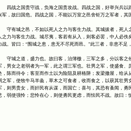
四战之国贵守战，负海之国贵攻战。四战之国，好举兴兵以距
兴军，故曰国危。四战之国，不能以万室之邑舍钜万之军者，其
守有城之邑，不如以死人之力与客生力战。其城拔者，死人之
人之力与客生力战。城尽夷，客若有从入，则客必罢，中人必佚
力战。皆曰：“围城之患，患无不尽死而邑。”此三者，非患不足
守城之道，盛力也。故曰客，治簿檄，三军之多，分以客之候
军，男女之老弱者为一军，此之谓三军也。壮男之军，使盛食、
垒，陈而待令；客至而作土以为险阻及耕格阱；发梁撤屋，给从
弱之军，使牧牛马羊彘，草木之可食者，收而食之，以获其壮男
军，则男贵女，而奸民有从谋，而国亡；喜与，其恐有蚤闻，勇
悲，弱使强怜；悲怜在心，则使勇民更虑，而怯民不战。故曰：