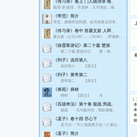
《传习录》卷上 门人陆澄录 格..
陆澄·录 陆澄，字原静，又字清伯，湖..
《帝范》简介
帝范，唐朝李世民撰。此书系唐太宗李..
《传习录》卷中 答聂文蔚 人即..
聂文蔚（公元1487——1563年），即聂豹，..
《徐霞客游记》第二十篇 楚游..
第二十篇 楚游日记 楚：湖..
《列子》说符第八
说符第八 【原文】 ..
《列子》黄帝第二
黄帝第二 【原文】 ..
《将苑》择材
择材 【原文】 夫..
〖
《百战奇法》第十卷 疑战 穷战..
·
·
疑战 凡与敌对垒，我欲袭敌..
·
《孟子》卷十四 尽心下
·
孟子曰：“不仁哉梁惠王也！仁者以..
《孟子》简介