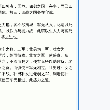
四邻者，国危。四邻之国一兴事，而己四
国危。故曰：四战之国务在守战。
力也，客不尽夷城，客无从入，此谓以死
矣。以佚力与罢力战，此谓以生人力与客死
，将之过也。
车之数。三军：壮男为一军，壮女为一
厉兵，陈而待敌。壮女之军，使盛食、负
从之，不洽而赺之，使客无得以助攻备。老
女之食。而慎使三军无相过。壮男过壮女之
民不战。壮男壮女过老弱之军，则老使壮
慎使三军无相过。此盛力之道。