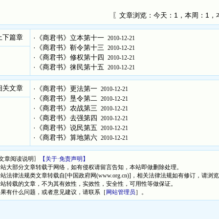
〖文章浏览：
今天：1，本周：1，
上下篇章
·
《商君书》立本第十一
2010-12-21
·
《商君书》靳令第十三
2010-12-21
·
《商君书》修权第十四
2010-12-21
·
《商君书》徕民第十五
2010-12-21
相关文章
·
《商君书》更法第一
2010-12-21
·
《商君书》垦令第二
2010-12-21
·
《商君书》农战第三
2010-12-21
·
《商君书》去强第四
2010-12-21
·
《商君书》说民第五
2010-12-21
·
《商君书》算地第六
2010-12-21
文章阅读说明〗
【关于·免责声明】
本站大部分文章转载于网络，如有侵权请留言告知，本站即做删除处理。
本站法律法规类文章转载自[中国政府网(www.org.cn)]，相关法律法规如有修订，请浏
本站转载的文章，不为其有效性，实效性，安全性，可用性等做保证。
如果有什么问题，或者意见建议，请联系［
网站管理员
］。