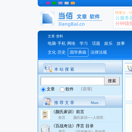
阿里云 -
云服务
分钟级部署
文章·资料
电脑·手机·网络
学习
话题
娱乐
故事
文化·历史
国学典籍
法律法规
本 站 搜 索
[选项]
文章
软件
推 荐 文 章
More...
《颜氏家训》前言
前言 颜氏家训──人情世..
《百战奇法》序言 目录
序言 《百战奇法》是中国..