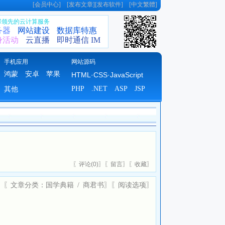
[
会员中心
] [
发布文章
][
发布软件
] [
中文繁體
]
全球领先的云计算服务
务器
网站建设
数据库特惠
身活动
云直播
即时通信 IM
手机应用
网站源码
鸿蒙
安卓
苹果
HTML·CSS·JavaScript
PHP
.NET
ASP
JSP
其他
〖
评论(
0)
〗〖
留言
〗〖
收藏
〗
〖文章分类：
国学典籍
/
商君书
〗〖
阅读选项
〗