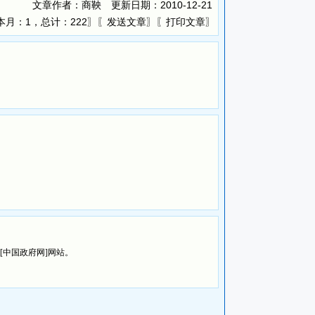
文章作者：商鞅 更新日期：
2010-12-21
本月：1，总计：222〗〖
〗〖
〗
发送文章
打印文章
览[中国政府网]网站。