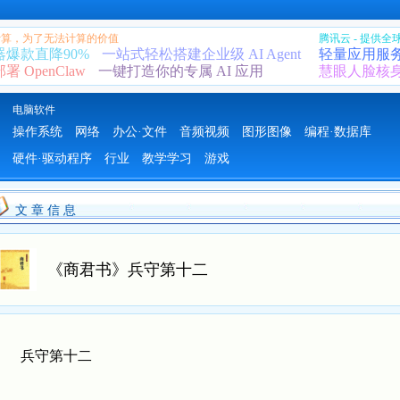
 计算，为了无法计算的价值
腾讯云 - 提供
器爆款直降90%
一站式轻松搭建企业级 AI Agent
轻量应用服
 OpenClaw
一键打造你的专属 AI 应用
慧眼人脸核
电脑软件
操作系统
网络
办公·文件
音频视频
图形图像
编程·数据库
硬件·驱动程序
行业
教学学习
游戏
文 章 信 息
《商君书》兵守第十二
兵守第十二