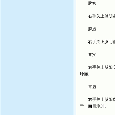
脾实
右手关上脉阴实者
脾虚
右手关上脉阴虚者
胃实
右手关上脉阳实者
肿痛。
胃虚
右手关上脉阳虚者
干，面目浮肿。