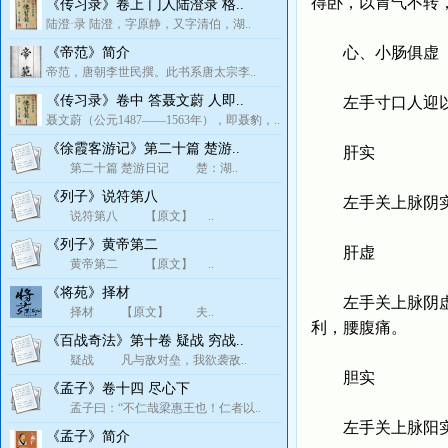
得卧，以胃气不转
《传习录》卷上 门人陆澄录 格..
陆澄·录 陆澄，字原静，又字清伯，湖..
心、小肠俱虚
《帝范》简介
帝范，唐朝李世民撰。此书系唐太宗李..
《传习录》卷中 答聂文蔚 人即..
左手寸口人迎以前
聂文蔚（公元1487——1563年），即聂豹，..
《徐霞客游记》第二十篇 楚游..
肝实
第二十篇 楚游日记 楚：湖..
《列子》说符第八
左手关上脉阴实者
说符第八 【原文】 ..
《列子》黄帝第二
肝虚
黄帝第二 【原文】 ..
《将苑》择材
左手关上脉阴虚者
择材 【原文】 夫..
利，腰腹痛。
《百战奇法》第十卷 疑战 穷战..
疑战 凡与敌对垒，我欲袭敌..
胆实
《孟子》卷十四 尽心下
孟子曰：“不仁哉梁惠王也！仁者以..
左手关上脉阳实者
《孟子》简介