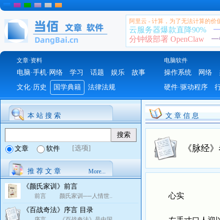
阿里云 - 计算，为了无法计算的价
云服务器爆款直降90%
一
分钟级部署 OpenClaw
一
文章·资料
电脑软件
电脑·手机·网络
学习
话题
娱乐
故事
操作系统
网络
文化·历史
国学典籍
法律法规
硬件·驱动程序
本 站 搜 索
文 章 信 息
《脉经》
[选项]
文章
软件
推 荐 文 章
More...
《颜氏家训》前言
心实
前言 颜氏家训──人情世..
《百战奇法》序言 目录
序言 《百战奇法》是中国..