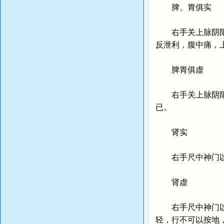
脾、胃俱实
右手关上脉阴阳俱
反泄利，腹中痛，
脾胃俱虚
右手关上脉阴阳俱
已。
肾实
右手尺中神门以后
肾虚
右手尺中神门以后
轻，行不可以按地