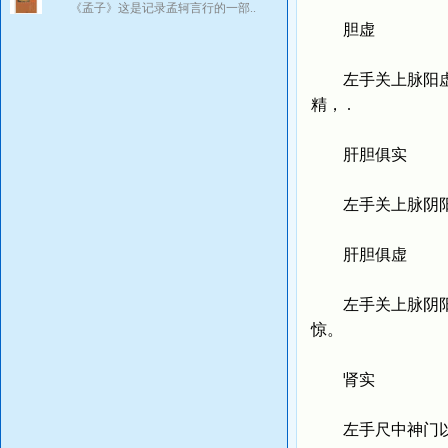
《孟子》这是记录孟轲言行的一部..
胆虚
左手关上脉阳虚者
精， .
肝胆俱实
左手关上脉阴阳俱
肝胆俱虚
左手关上脉阴阳俱
惊。
肾实
左手尺中神门以后