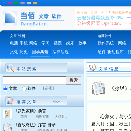
阿里云 - 计算，为了无法计算的价
云服务器爆款直降90%
一
分钟级部署 OpenClaw
一
文章·资料
电脑软件
电脑·手机·网络
学习
话题
娱乐
故事
操作系统
网络
文化·历史
国学典籍
法律法规
硬件·驱动程序
本 站 搜 索
文 章 信 息
《脉经》
[选项]
文章
软件
推 荐 文 章
More...
《颜氏家训》前言
心象火，与小肠合
前言 颜氏家训──人情世..
夏六月；囚，秋三
《百战奇法》序言 目录
序言 《百战奇法》是中国..