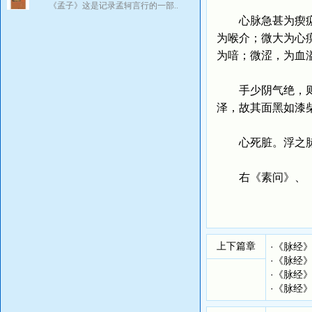
《孟子》这是记录孟轲言行的一部..
心脉急甚为瘈疭；
为喉介；微大为心
为喑；微涩，为血
手少阴气绝，则脉
泽，故其面黑如漆
心死脏。浮之脉
右《素问》、《
上下篇章
·
《脉经
·
《脉经
·
《脉经
·
《脉经