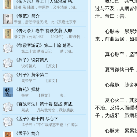
岐伯曰：其气来盛
《传习录》卷上 门人陆澄录 格..
陆澄·录 陆澄，字原静，又字清伯，湖..
过与不及，其病皆
泄。帝曰：善。
《帝范》简介
帝范，唐朝李世民撰。此书系唐太宗李..
《传习录》卷中 答聂文蔚 人即..
心脉来，累累如连
聂文蔚（公元1487——1563年），即聂豹，..
来，前曲后居，如
《徐霞客游记》第二十篇 楚游..
第二十篇 楚游日记 楚：湖..
真心脉至，坚而搏
《列子》说符第八
说符第八 【原文】 ..
夏胃微钩曰乎，钩
《列子》黄帝第二
黄帝第二 【原文】 ..
心藏脉，脉舍神。
《将苑》择材
择材 【原文】 夫..
夏心火王，其脉洪
《百战奇法》第十卷 疑战 穷战..
不治。反得大而缓
疑战 凡与敌对垒，我欲袭敌..
子，为虚邪，虽病
《孟子》卷十四 尽心下
孟子曰：“不仁哉梁惠王也！仁者以..
心脉来，累累如贯
《孟子》简介