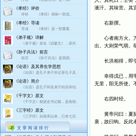
入。其死日，壬癸
液汗。其味苦。其
《孝经》评价
评价 《孝经》堪称一部流..
右新撰。
《孝经》导读
导读 《孝经》是一部重要..
《弟子规》详解
心者南方火。万物
《弟子规》原名《训蒙文》，原作..
出。大则荣气萌。
《孙子兵法》前言
前言 《孙子兵法》是我国..
长洪相得，即引水
《论语》及其养生学思想
《论语》是孔子弟子所记录孔子及..
幸得戊已，用牢根
《论语》简介
无里，阳无所使。
《论语》是孔子和其弟子的语录结..
《千字文》原文
右四时经。
《千字文》根据史书记载，是南朝..
《三字经》原文
黄帝问曰：夏脉如
《三字经》自南宋以来，已有七百..
衰，故曰钩。反此
文 章 阅 读 排 行