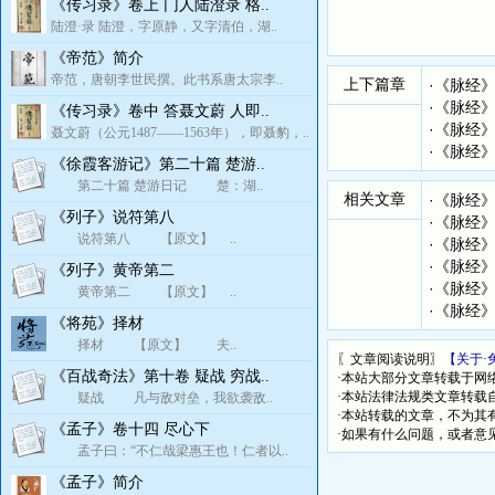
《传习录》卷上 门人陆澄录 格..
陆澄·录 陆澄，字原静，又字清伯，湖..
《帝范》简介
帝范，唐朝李世民撰。此书系唐太宗李..
上下篇章
·
《脉经
·
《脉经
《传习录》卷中 答聂文蔚 人即..
·
《脉经
聂文蔚（公元1487——1563年），即聂豹，..
·
《脉经
《徐霞客游记》第二十篇 楚游..
第二十篇 楚游日记 楚：湖..
相关文章
·
《脉经
《列子》说符第八
·
《脉经
说符第八 【原文】 ..
·
《脉经
·
《脉经
《列子》黄帝第二
·
《脉经
黄帝第二 【原文】 ..
·
《脉经
《将苑》择材
择材 【原文】 夫..
〖文章阅读说明〗
【关于·
《百战奇法》第十卷 疑战 穷战..
·本站大部分文章转载于网
·本站法律法规类文章转载自[
疑战 凡与敌对垒，我欲袭敌..
·本站转载的文章，不为其
《孟子》卷十四 尽心下
·如果有什么问题，或者意
孟子曰：“不仁哉梁惠王也！仁者以..
《孟子》简介