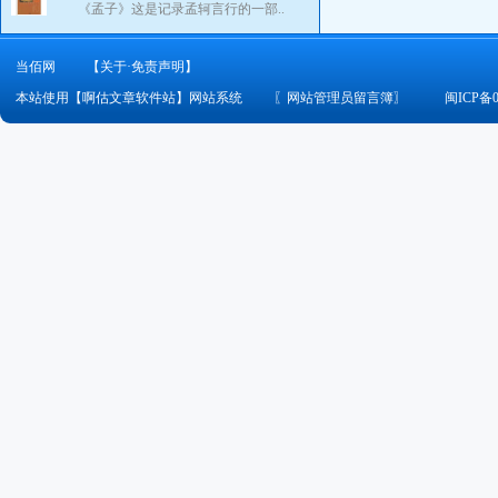
《孟子》这是记录孟轲言行的一部..
当佰网
【关于·免责声明】
本站使用【啊估文章软件站】网站系统
〖
网站管理员留言簿
〗
闽ICP备0