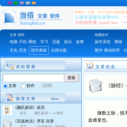
阿里云 - 计算，为了无法计算的价
云服务器爆款直降90%
一
分钟级部署 OpenClaw
一
文章·资料
电脑软件
电脑·手机·网络
学习
话题
娱乐
故事
操作系统
网络
文化·历史
国学典籍
法律法规
硬件·驱动程序
本 站 搜 索
文 章 信 息
《脉经》
[选项]
文章
软件
推 荐 文 章
More...
《颜氏家训》前言
微数之脉，慎不可
前言 颜氏家训──人情世..
血难复也。
《百战奇法》序言 目录
序言 《百战奇法》是中国..