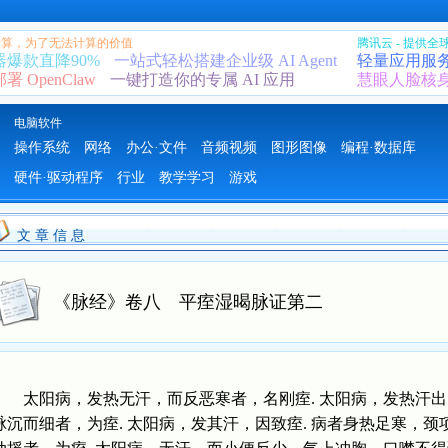
 计算，为了无法计算的价值
腾讯云 - 提供
器爆款直降90%
一站式轻松搭建企业级 AI Agent
轻量应用服
 OpenClaw
一键打造你的专属 AI 应用
慧眼人脸核
电脑软件
操作系统
网络
办公·文件
音频视频
图形图像
编程·数据库
硬件·驱动程序
行业
教学学习
游戏
文 章 信 息
《脉经》卷八 平痓湿暍脉证第二
太阳病，发热无汗，而反恶寒者，名刚痓. 太阳病，发热汗出，
脉沉而细者，为痓. 太阳病，发其汗，因致痓. 病者身热足寒，