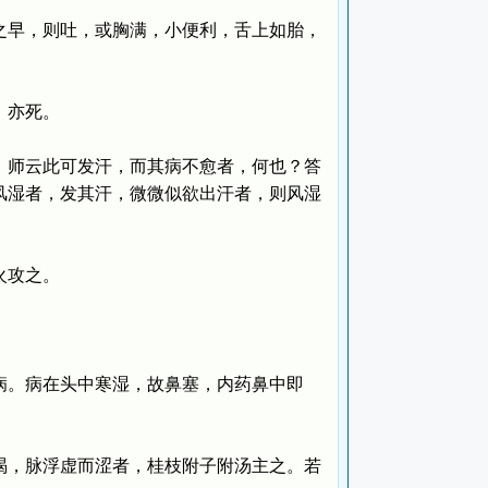
早，则吐，或胸满，小便利，舌上如胎，
，亦死。
师云此可发汗，而其病不愈者，何也？答
风湿者，发其汗，微微似欲出汗者，则风湿
火攻之。
。病在头中寒湿，故鼻塞，内药鼻中即
，脉浮虚而涩者，桂枝附子附汤主之。若