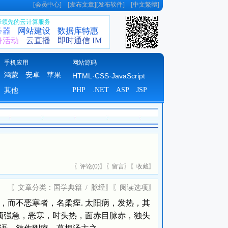
[
会员中心
] [
发布文章
][
发布软件
] [
中文繁體
]
全球领先的云计算服务
务器
网站建设
数据库特惠
身活动
云直播
即时通信 IM
手机应用
网站源码
鸿蒙
安卓
苹果
HTML·CSS·JavaScript
PHP
.NET
ASP
JSP
其他
〖
评论(
0)
〗〖
留言
〗〖
收藏
〗
〖文章分类：
国学典籍
/
脉经
〗〖
阅读选项
〗
而不恶寒者，名柔痓. 太阳病，发热，其
颈项强急，恶寒，时头热，面赤目脉赤，独头