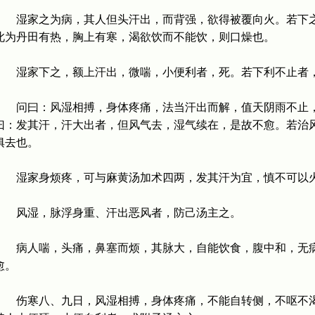
湿家之为病，其人但头汗出，而背强，欲得被覆向火。若下之
此为丹田有热，胸上有寒，渴欲饮而不能饮，则口燥也。
湿家下之，额上汗出，微喘，小便利者，死。若下利不止者
问曰：风湿相搏，身体疼痛，法当汗出而解，值天阴雨不止，
曰：发其汗，汗大出者，但风气去，湿气续在，是故不愈。若治
俱去也。
湿家身烦疼，可与麻黄汤加术四两，发其汗为宜，慎不可以
风湿，脉浮身重、汗出恶风者，防己汤主之。
病人喘，头痛，鼻塞而烦，其脉大，自能饮食，腹中和，无病
愈。
伤寒八、九日，风湿相搏，身体疼痛，不能自转侧，不呕不渴