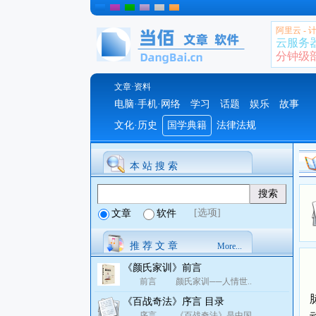
阿里云 -
云服务
分钟级部署
文章·资料
电脑·手机·网络
学习
话题
娱乐
故事
文化·历史
国学典籍
法律法规
本 站 搜 索
[选项]
文章
软件
推 荐 文 章
More...
《颜氏家训》前言
前言 颜氏家训──人情世..
《百战奇法》序言 目录
序言 《百战奇法》是中国..