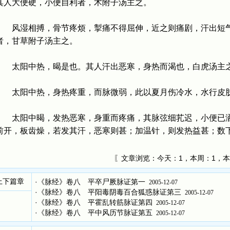
其人大便硬，小便自利者，术附子汤主之。
风湿相搏，骨节疼烦，掣痛不得屈伸，近之则痛剧，汗出短气
者，甘草附子汤主之。
太阳中热，暍是也。其人汗出恶寒，身热而渴也，白虎汤主
太阳中热，身热疼重，而脉微弱，此以夏月伤冷水，水行皮肤
太阳中暍，发热恶寒，身重而疼痛，其脉弦细芤迟，小便已洒
前开，板齿燥，若发其汗，恶寒则甚；加温针，则发热益甚；数
〖文章浏览：
今天：1，本周：1，本
上下篇章
·
《脉经》卷八 平卒尸厥脉证第一
2005-12-07
·
《脉经》卷八 平阳毒阴毒百合狐惑脉证第三
2005-12-07
·
《脉经》卷八 平霍乱转筋脉证第四
2005-12-07
·
《脉经》卷八 平中风历节脉证第五
2005-12-07