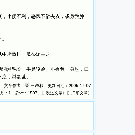
，小便不利，恶风不欲去衣，或身微肿
之。
中所致也，瓜蒂汤主之。
洒然毛耸，手足逆冷，小有劳，身热，口
下之，淋复甚。
文章作者：晋·王叔和 更新日期：
2005-12-07
月：1，总计：1507〗〖
〗〖
〗
发送文章
打印文章