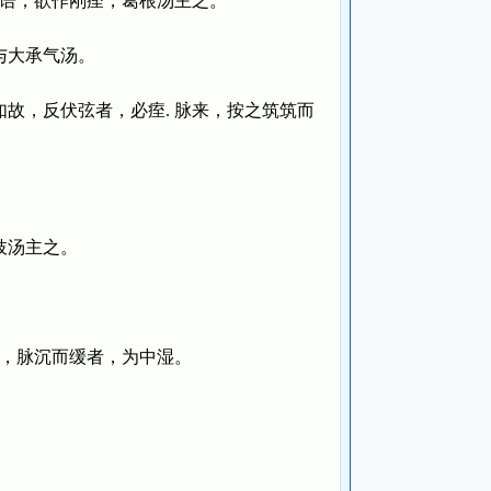
得语，欲作刚痓，葛根汤主之。
与大承气汤。
，反伏弦者，必痓. 脉来，按之筑筑而
枝汤主之。
，脉沉而缓者，为中湿。