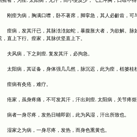
动摇者，为痓. 太阳病，无汗，而小便反少，气上冲胸，口噤不
刚痓为病，胸满口噤，卧不著席，脚挛急，其人必齘齿，可
痓病，发其汗已，其脉浛浛如蛇，暴腹胀大者，为欲解。脉如故
弦，直上下行。痓家，其脉伏坚直上下。
夫风病，下之则痓. 复发其汗，必拘急。
太阳病，其证备，身体强几几然，脉沉迟，此为痓，栝篓桂
痓病有灸疮，难疗。
疮家，虽身疼痛，不可发其汗，汗出则痓. 太阳病，关节疼烦
病者一身尽疼，发热日晡即剧，此为风湿，汗出所致也。
湿家之为病，一身尽疼，发热，而身色熏黄也。