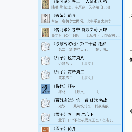
《传习录》卷上 门人陆澄录 格..
陆澄·录 陆澄，字原静，又字清伯，湖..
《帝范》简介
帝范，唐朝李世民撰。此书系唐太宗李..
《传习录》卷中 答聂文蔚 人即..
聂文蔚（公元1487——1563年），即聂豹，..
《徐霞客游记》第二十篇 楚游..
第二十篇 楚游日记 楚：湖..
《列子》说符第八
说符第八 【原文】 ..
《列子》黄帝第二
黄帝第二 【原文】 ..
《将苑》择材
择材 【原文】 夫..
《百战奇法》第十卷 疑战 穷战..
疑战 凡与敌对垒，我欲袭敌..
《孟子》卷十四 尽心下
孟子曰：“不仁哉梁惠王也！仁者以..
《孟子》简介