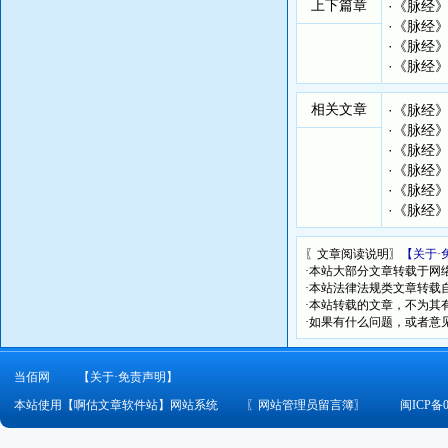
上下篇章
·
《脉经
·
《脉经
·
《脉经
·
《脉经
相关文章
·
《脉经
·
《脉经
·
《脉经
·
《脉经
·
《脉经
·
《脉经
〖文章阅读说明〗
【关于·
·本站大部分文章转载于网
·本站法律法规类文章转载自[
·本站转载的文章，不为其
·如果有什么问题，或者意
当佰网
【关于·免责声明】
本站使用【啊估文章软件站】网站系统
〖
网站管理员留言簿
〗
闽ICP备0