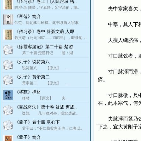
《传习录》卷上 门人陆澄录 格..
陆澄·录 陆澄，字原静，又字清伯，湖..
夫中寒家喜欠，
《帝范》简介
帝范，唐朝李世民撰。此书系唐太宗李..
中寒，其人下利
《传习录》卷中 答聂文蔚 人即..
聂文蔚（公元1487——1563年），即聂豹，..
夫瘦人绕脐痛，必
《徐霞客游记》第二十篇 楚游..
第二十篇 楚游日记 楚：湖..
寸口脉弦者，则
《列子》说符第八
说符第八 【原文】 ..
寸口脉浮而滑，头
《列子》黄帝第二
痛。
黄帝第二 【原文】 ..
《将苑》择材
寸口脉微，尺中紧
择材 【原文】 夫..
在，此本寒气，何
《百战奇法》第十卷 疑战 穷战..
疑战 凡与敌对垒，我欲袭敌..
夫脉浮而紧乃弦，
《孟子》卷十四 尽心下
下之，宜大黄附子
孟子曰：“不仁哉梁惠王也！仁者以..
《孟子》简介