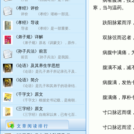
病者腹满，按之不
寒，当与温药。
《孝经》评价
评价 《孝经》堪称一部流..
趺阳脉紧而浮，
《孝经》导读
导读 《孝经》是一部重要..
《弟子规》详解
双脉弦而迟者，
《弟子规》原名《训蒙文》，原作..
《孙子兵法》前言
病腹中满痛，为
前言 《孙子兵法》是我国..
《论语》及其养生学思想
腹满不减，减不
《论语》是孔子弟子所记录孔子及..
《论语》简介
病腹满，发热十
《论语》是孔子和其弟子的语录结..
《千字文》原文
腹满痛，厚朴七
《千字文》根据史书记载，是南朝..
《三字经》原文
寸口脉迟而缓，
《三字经》自南宋以来，已有七百..
文 章 阅 读 排 行
寸口脉迟而涩，