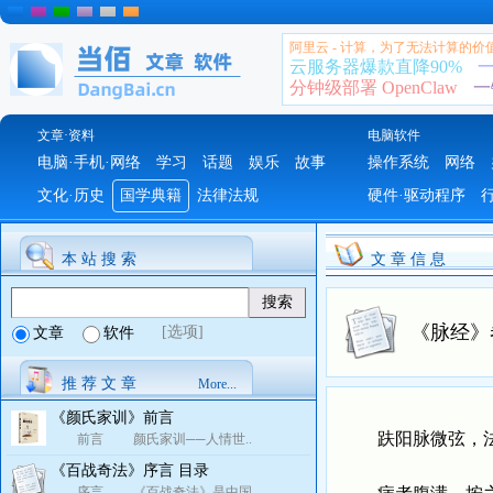
阿里云 - 计算，为了无法计算的价
云服务器爆款直降90%
一
分钟级部署 OpenClaw
一
文章·资料
电脑软件
电脑·手机·网络
学习
话题
娱乐
故事
操作系统
网络
文化·历史
国学典籍
法律法规
硬件·驱动程序
本 站 搜 索
文 章 信 息
《脉经》
[选项]
文章
软件
推 荐 文 章
More...
《颜氏家训》前言
趺阳脉微弦，法当
前言 颜氏家训──人情世..
《百战奇法》序言 目录
序言 《百战奇法》是中国..