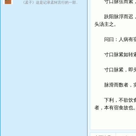
寸口脉弦而紧，弦
《孟子》这是记录孟轲言行的一部..
趺阳脉浮而迟，浮
头汤主之。
问曰：人病有宿食
寸口脉紧如转索
寸口脉紧，即头
脉滑而数者，实
下利，不欲饮食者
者，本有宿食故也