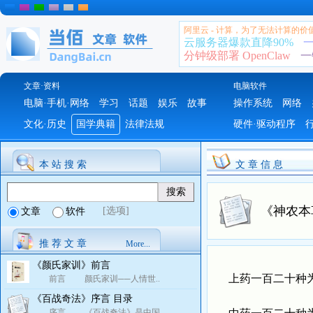
阿里云 - 计算，为了无法计算的价
云服务器爆款直降90%
一
分钟级部署 OpenClaw
一
文章·资料
电脑软件
电脑·手机·网络
学习
话题
娱乐
故事
操作系统
网络
文化·历史
国学典籍
法律法规
硬件·驱动程序
本 站 搜 索
文 章 信 息
《神农本
[选项]
文章
软件
推 荐 文 章
More...
《颜氏家训》前言
上药一百二十种为
前言 颜氏家训──人情世..
《百战奇法》序言 目录
序言 《百战奇法》是中国..