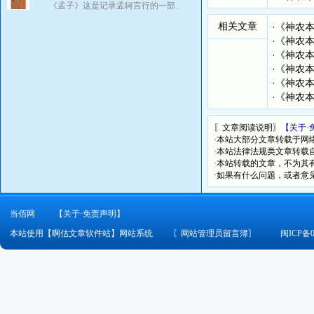
《孟子》这是记录孟轲言行的一部..
相关文章
·
《神农
·
《神农
·
《神农
·
《神农
·
《神农
·
《神农
〖文章阅读说明〗
【关于·
·本站大部分文章转载于网
·本站法律法规类文章转载自[
·本站转载的文章，不为其
·如果有什么问题，或者意
当佰网
【关于·免责声明】
本站使用【啊估文章软件站】网站系统
〖
网站管理员留言簿
〗
闽ICP备0