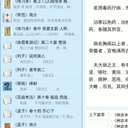
《传习录》卷上 门人陆澄录 格..
陆澄·录 陆澄，字原静，又字清伯，湖..
若用毒药疗病，先
《帝范》简介
帝范，唐朝李世民撰。此书系唐太宗李..
治寒以热药，治热
《传习录》卷中 答聂文蔚 人即..
药。各随其所宜。
聂文蔚（公元1487——1563年），即聂豹，..
《徐霞客游记》第二十篇 楚游..
病在胸鬲以上者，
第二十篇 楚游日记 楚：湖..
骨髓者，宜饱满而
《列子》说符第八
说符第八 【原文】 ..
夫大病之主，有中
《列子》黄帝第二
逆、呕吐、黄疸、
黄帝第二 【原文】 ..
折、痈肿、恶疮、
《将苑》择材
大略，宗兆。其间
择材 【原文】 夫..
《百战奇法》第十卷 疑战 穷战..
疑战 凡与敌对垒，我欲袭敌..
《孟子》卷十四 尽心下
上下篇章
·
《神农
孟子曰：“不仁哉梁惠王也！仁者以..
·
《神农
《孟子》简介
·
《神农