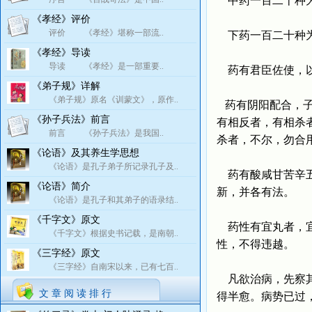
中药一百二十种为
《孝经》评价
评价 《孝经》堪称一部流..
下药一百二十种为
《孝经》导读
导读 《孝经》是一部重要..
药有君臣佐使，以
《弟子规》详解
《弟子规》原名《训蒙文》，原作..
药有阴阳配合，子
《孙子兵法》前言
有相反者，有相杀
前言 《孙子兵法》是我国..
杀者，不尔，勿合
《论语》及其养生学思想
《论语》是孔子弟子所记录孔子及..
药有酸咸甘苦辛五
《论语》简介
新，并各有法。
《论语》是孔子和其弟子的语录结..
《千字文》原文
药性有宜丸者，宜
《千字文》根据史书记载，是南朝..
性，不得违越。
《三字经》原文
《三字经》自南宋以来，已有七百..
凡欲治病，先察其
文 章 阅 读 排 行
得半愈。病势已过