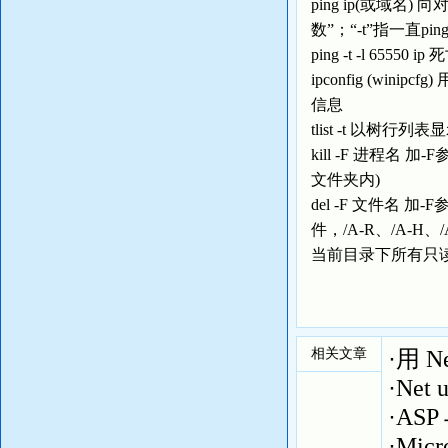
ping ip(或域名
数”；“-t”指一直pin
ping -t -l 655
ipconfig (winip
信息
tlist -t 以树
kill -F 进程名
文件夹内)
del -F 文件名
件，/A-R、/A-H
当前目录下所有只读文
相关文章
·
用 N
·
Net
·
ASP
·
Micr