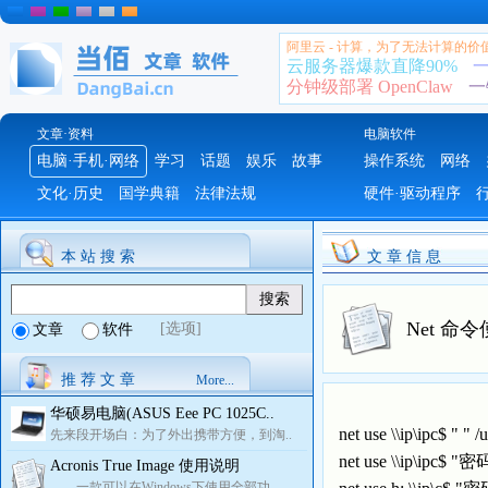
阿里云 - 计算，为了无法计算的价
云服务器爆款直降90%
一
分钟级部署 OpenClaw
一
文章·资料
电脑软件
电脑·手机·网络
学习
话题
娱乐
故事
操作系统
网络
文化·历史
国学典籍
法律法规
硬件·驱动程序
本 站 搜 索
文 章 信 息
Net 命
[选项]
文章
软件
推 荐 文 章
More...
华硕易电脑(ASUS Eee PC 1025C..
net use \\ip\ipc$ 
先来段开场白：为了外出携带方便，到淘..
net use \\ip\ip
Acronis True Image 使用说明
一款可以在Windows下使用全部功..