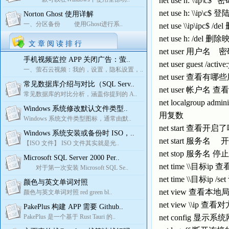
net use h: \\i
net use h: \\i
Norton Ghost 使用详解
一、分区备份 使用Ghost进行系..
net use \\ip\ipc$ 
net use h: /d
文 章 阅 读 排 行
net user 用户名
手机视频监控 APP 关闭广告：萤..
net user guest /ac
一、萤石云视频：我的，设置，隐私设置，..
net user 查看有
常见数据库介绍与对比（SQL Serv..
net user 帐户名
常见数据库的对比分析，涵盖你提到的 A..
net localgroup
Windows 系统修改默认文件类型..
用复数
Windows 系统文件类型图标，通常由默..
net start 查看
Windows 系统安装或备份时 ISO，..
net start 服务名 开启服
【ISO 文件】 ISO 文件其实就是光..
net stop 服务名 
Microsoft SQL Server 2000 Per..
net time \\目标i
对于第一次安装 Microsoft SQL Se..
net time \\目
颜色与英文单词对照
net view 查
颜色与英文单词对照 red green bl..
net view \\i
PakePlus 构建 APP 需要 Github..
PakePlus 是一个基于 Rust Tauri 的..
net config 显示