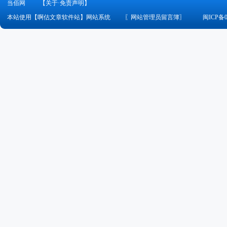
当佰网
【关于·免责声明】
本站使用【啊估文章软件站】网站系统
〖
网站管理员留言簿
〗
闽ICP备0