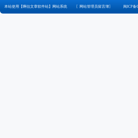
本站使用【啊估文章软件站】网站系统
〖
网站管理员留言簿
〗
闽ICP备0