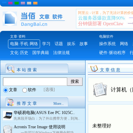
阿里云 - 计算，为了无法计算的价
云服务器爆款直降90%
一
分钟级部署 OpenClaw
一
文章·资料
电脑软件
电脑·手机·网络
学习
话题
娱乐
故事
操作系统
网络
文化·历史
国学典籍
法律法规
硬件·驱动程序
本 站 搜 索
文 章 信 息
计算机（
[选项]
文章
软件
推 荐 文 章
More...
华硕易电脑(ASUS Eee PC 1025C..
先来段开场白：为了外出携带方便，到淘..
未整理好
Acronis True Image 使用说明
一款可以在Windows下使用全部功..