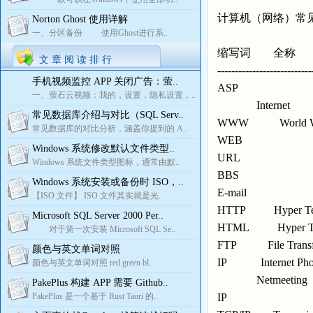
计算机（网络）常
Norton Ghost 使用详解
一、分区备份 使用Ghost进行系..
缩写词 
文 章 阅 读 排 行
---------------------------
手机视频监控 APP 关闭广告：萤..
ASP
一、萤石云视频：我的，设置，隐私设置，..
Intern
常见数据库介绍与对比（SQL Serv..
WWW World
常见数据库的对比分析，涵盖你提到的 A..
WEB
Windows 系统修改默认文件类型..
URL
Windows 系统文件类型图标，通常由默..
BBS
Windows 系统安装或备份时 ISO，..
E-mail
【ISO 文件】 ISO 文件其实就是光..
HTTP Hyper Tex
Microsoft SQL Server 2000 Per..
HTML Hyper T
对于第一次安装 Microsoft SQL Se..
FTP File Transfer
颜色与英文单词对照
IP Interne
颜色与英文单词对照 red green bl..
Netmeet
PakePlus 构建 APP 需要 Github..
PakePlus 是一个基于 Rust Tauri 的..
IP