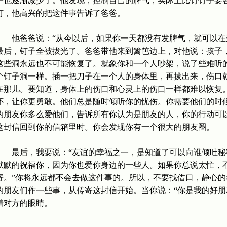
子也逐渐减少了。他发现，控制自己的脾气，实际上比钉钉子要
钉，他高兴的把这件事告诉了爸爸。
他爸爸说：“从今以后，如果你一天都没有发脾气，就可以在这
最后，钉子全被拔光了。爸爸带他来到篱笆边上，对他说：孩子
这些洞永远也不可能恢复了。就象你和一个人吵架，说了些难听
个钉子洞一样。插一把刀子在一个人的身体里，再拔出来，伤口
在那儿。要知道，身体上的伤口和心灵上的伤口一样都难以恢复
怀，让你更勇敢。他们总是随时倾听你的忧伤。你需要他们的时
的朋友你多么爱他们，告诉所有你认为是朋友的人，你的行动可
这封信回到你的信箱里时。你会发现你有一个很大的朋友圈。
最后，我要说：“友谊的幸福之一，是知道了可以向谁倾吐秘密
默默的祝福你，因为你也爱你身边的一些人。如果你总说太忙，
寄。”你将永远都不会去做这件事的。所以，不要找借口，静心
的朋友们作一些事，从传寄这封信开始。当你说：“你是我的好朋
着对方的眼睛。