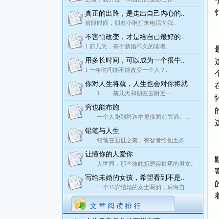
真正的出路，是走出自己内心的..
前段时间，朋友小琳打来电话向我..
不害怕改变，才是给自己最好的..
1 前几天，有个新婚不久的读者..
用多长时间，可以成为一个很牛..
1 一年时间能不能改变一个人？..
你对人生将就，人生也会对你将就
1 前几天和朋友去附近一..
穷也能布施
一个人跑到释迦牟尼佛面前哭诉。 ..
铅笔与人生
铅笔在面世之前，有智者给他五条..
让懂你的人爱你
人世间，那些彼此折磨得最疼的男女..
写给未婚的女孩，希望看到不是..
一个31岁结婚的女士写的，后悔自..
文 章 阅 读 排 行