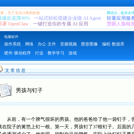
 计算，为了无法计算的价值
腾讯云 - 提供
器爆款直降90%
一站式轻松搭建企业级 AI Agent
轻量应用服
 OpenClaw
一键打造你的专属 AI 应用
慧眼人脸核
电脑软件
操作系统
网络
办公·文件
音频视频
图形图像
编程·数据库
硬件·驱动程序
行业
教学学习
游戏
文 章 信 息
男孩与钉子
从前，有一个脾气很坏的男孩。他的爸爸给了他一袋钉子，告
就在院子的篱笆上钉一根。第一天，男孩钉了37根钉子。后面的