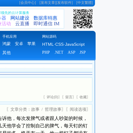
[
会员中心
] [
发布文章
][
发布软件
] [
中文繁體
]
全球领先的云计算服务
务器
网站建设
数据库特惠
身活动
云直播
即时通信 IM
手机应用
网站源码
鸿蒙
安卓
苹果
HTML·CSS·JavaScript
PHP
.NET
ASP
JSP
其他
〖
评论(
0)
〗〖
留言
〗〖
收藏
〗
〖文章分类：
故事
/
哲理故事
〗〖
阅读选项
〗
诉他，每次发脾气或者跟人吵架的时候，
几天他学会了控制自己的脾气，每天钉的钉