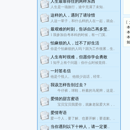
人生最靠得住的两样东西
人生是一场旅行，途中充满了未知..
这样的人，遇到了请珍惜
人这一辈子，和什么样的人在一起，就会..
〖
·
最艰难的时刻，告诉自己再多坚..
·
1 我参加自考本科的时候，有一门英..
·
·
怕麻烦的人，过不了好生活
你是个怕麻烦的人吗？因为工作很累，生..
人生有时很难，但愿你学会勇敢
1 知乎上有个问题：你什么时候觉得..
一封签名信
他是个怪人。 他很少说话，经常..
我该怎样告别过去？
牛仔裤，球鞋，朴素的马尾辫，这是..
爱情的甜言蜜语
宝贝宝贝我爱你，就象老鼠爱大米，..
爱情寄语
爱一个人，要了解、也要开解；要道歉、..
当你遇到以下十种人，请一定要..