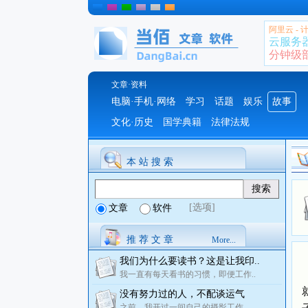
阿里云 -
云服务
分钟级部署
文章·资料
电脑·手机·网络
学习
话题
娱乐
故事
文化·历史
国学典籍
法律法规
本 站 搜 索
[选项]
文章
软件
推 荐 文 章
More...
我们为什么要读书？这是让我印..
我一直有每天看书的习惯，即便工作..
没有努力过的人，不配谈运气
之前，我开过一间自己的摄影工作..