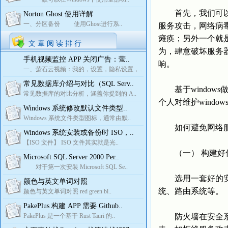
首先，我们可以分
Norton Ghost 使用详解
一、分区备份 使用Ghost进行系..
服务攻击，网络病
瘫痪；另外一个就
文 章 阅 读 排 行
为，肆意破坏服务
手机视频监控 APP 关闭广告：萤..
响。
一、萤石云视频：我的，设置，隐私设置，..
常见数据库介绍与对比（SQL Serv..
基于window
常见数据库的对比分析，涵盖你提到的 A..
个人对维护wind
Windows 系统修改默认文件类型..
Windows 系统文件类型图标，通常由默..
如何避免网络服
Windows 系统安装或备份时 ISO，..
【ISO 文件】 ISO 文件其实就是光..
（一） 构建好
Microsoft SQL Server 2000 Per..
对于第一次安装 Microsoft SQL Se..
选用一套好的安全
颜色与英文单词对照
统、路由系统等。
颜色与英文单词对照 red green bl..
PakePlus 构建 APP 需要 Github..
PakePlus 是一个基于 Rust Tauri 的..
防火墙在安全系统