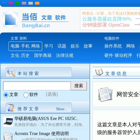
阿里云 - 计算，为了无法计算的价
云服务器爆款直降90%
一
分钟级部署 OpenClaw
一
文章·资料
电脑软件
电脑·手机·网络
学习
话题
娱乐
故事
操作系统
网络
文化·历史
国学典籍
法律法规
硬件·驱动程序
本 站 搜 索
文 章 信 息
网管安全
[选项]
文章
软件
推 荐 文 章
More...
华硕易电脑(ASUS Eee PC 1025C..
这篇文章是本人对
先来段开场白：为了外出携带方便，到淘..
级的服务器管护人
Acronis True Image 使用说明
一款可以在Windows下使用全部功..