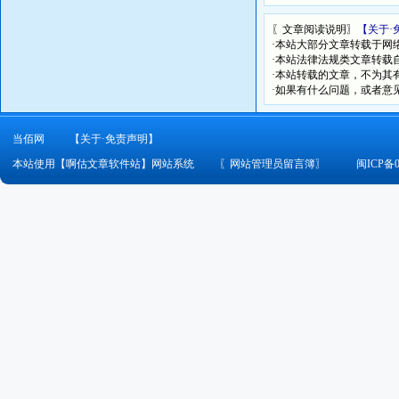
〖文章阅读说明〗
【关于·
·本站大部分文章转载于网
·本站法律法规类文章转载自[
·本站转载的文章，不为其
·如果有什么问题，或者意
当佰网
【关于·免责声明】
本站使用【啊估文章软件站】网站系统
〖
网站管理员留言簿
〗
闽ICP备0