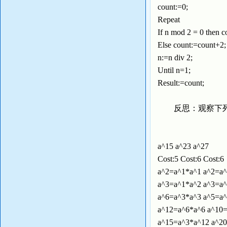
count:=0;
Repeat
If n mod 2 = 0 then
Else count:=count+2
n:=n div 2;
Until n=1;
Result:=count;
反思：观察下
a^15 a^23 a^27
Cost:5 Cost:6 Cost:
a^2=a^1*a^1 a^2=a
a^3=a^1*a^2 a^3=a
a^6=a^3*a^3 a^5=a
a^12=a^6*a^6 a^10
a^15=a^3*a^12 a^2