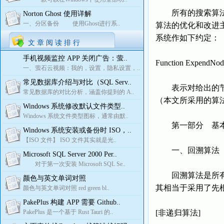
所有的搜索算法从
Norton Ghost 使用详解
一、分区备份 使用Ghost进行系..
算法的优化和改进
系统作如下约定：
文 章 阅 读 排 行
手机视频监控 APP 关闭广告：萤..
Function ExpendNode
一、萤石云视频：我的，设置，隐私设置，..
常见数据库介绍与对比（SQL Serv..
表示对给出的节点状
常见数据库的对比分析，涵盖你提到的 A..
（本文所采用的算法
Windows 系统修改默认文件类型..
Windows 系统文件类型图标，通常由默..
第一部分 基
Windows 系统安装或备份时 ISO，..
【ISO 文件】 ISO 文件其实就是光..
一、回溯算法
Microsoft SQL Server 2000 Per..
对于第一次安装 Microsoft SQL Se..
回溯算法是所有搜
颜色与英文单词对照
其相当于采用了先
颜色与英文单词对照 red green bl..
PakePlus 构建 APP 需要 Github..
PakePlus 是一个基于 Rust Tauri 的..
[非递归算法]