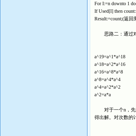
For I:=n downt
If Used[I] then coun
Result:=count;
思路二：通过对
a^19=a^1*a^18
a^18=a^2*a^16
a^16=a^8*a^8
a^8=a^4*a^4
a^4=a^2*a^2
a^2=a*a
对于一个n，先构造
得出解。对次数的