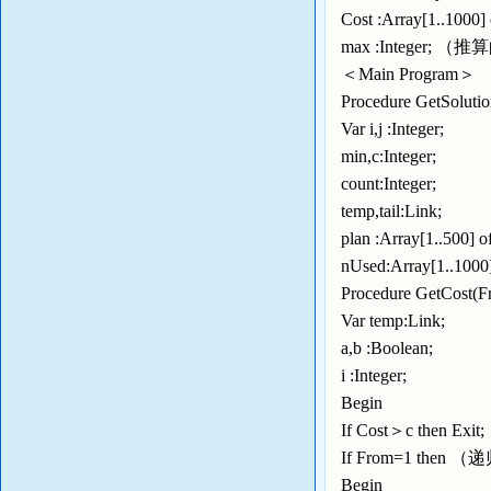
Cost :Array[1..10
max :Integer;
＜Main Program＞
Procedure GetSoluti
Var i,j :Integer;
min,c:Integer;
count:Integer;
temp,tail:Link;
plan :Array[1..500] o
nUsed:Array[1..1000
Procedure GetCo
Var temp:Link;
a,b :Boolean;
i :Integer;
Begin
If Cost＞c then E
If From=1 the
Begin