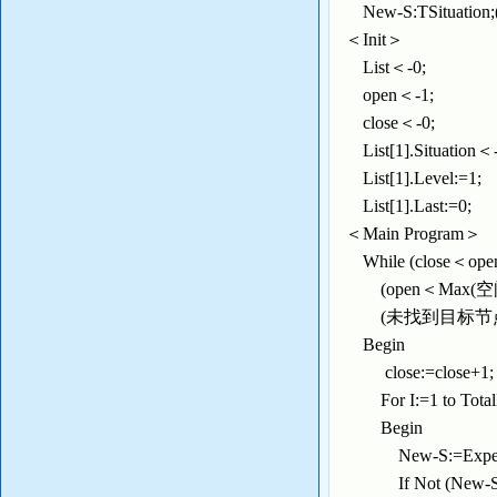
New-S:TSituati
＜Init＞
List＜-0;
open＜-1;
close＜-0;
List[1].Situati
List[1].Level:=1;
List[1].Last:=0;
＜Main Program＞
While (close＜
(open＜Max(空
(未找到目标节点)
Begin
close:=close+1
For I:=1 to T
Begin
New-S:=ExpendNod
If Not (New-S i