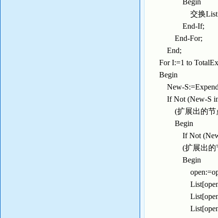
Begin
交换List[i]和Li
End-If;
End-For;
End;
For I:=1 to To
Begin
New-S:=ExpendNode
If Not (New-S in L
(扩展出的节点
Begin
If Not (New-S in
(扩展出的节点
Begin
open:=ope
List[open].Si
List[open].La
List[open].g:=L