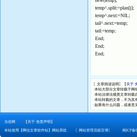
new(temp);
temp^.split:=plan[j];
temp^.next:=NIL;
tail^.next:=temp;
tail:=temp;
End;
End;
End;
〖文章阅读说明〗
【关于·
·本站大部分文章转载于网
·本站法律法规类文章转载自[
·本站转载的文章，不为其
·如果有什么问题，或者意
当佰网
【关于·免责声明】
本站使用【啊估文章软件站】网站系统
〖
网站管理员留言簿
〗
闽ICP备0