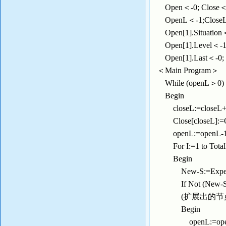
Open＜-0; Close
OpenL＜-1;Close
Open[1].Situat
Open[1].Level＜-
Open[1].Last＜-0
＜Main Program＞
While (openL＞0) 
Begin
closeL:=closeL
Close[closeL]:=O
openL:=openL-
For I:=1 to T
Begin
New-S:=ExpendNod
If Not (New-S i
(扩展出的节点
Begin
openL:=ope