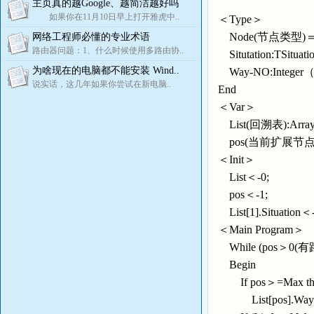
主页真的越Google、越简洁越好吗
如果你在11月10日早上打开雅虎中..
＜Type＞
Node(节点类型)＝
网络工程师必懂的专业术语
路由器问题：1、什么时候使用多路由协..
Situtation:TSi
为啥现在的电脑都不能安装 Wind..
Way-NO:Inte
说实话，这几年如果你尝试在新电脑..
End
＜Var＞
List(回溯表):Array
pos(当前扩展节点编号
＜Init＞
List＜-0;
pos＜-1;
List[1].Situati
＜Main Program＞
While (pos＞0(有
Begin
If pos＞=Max 
List[pos].Way-N