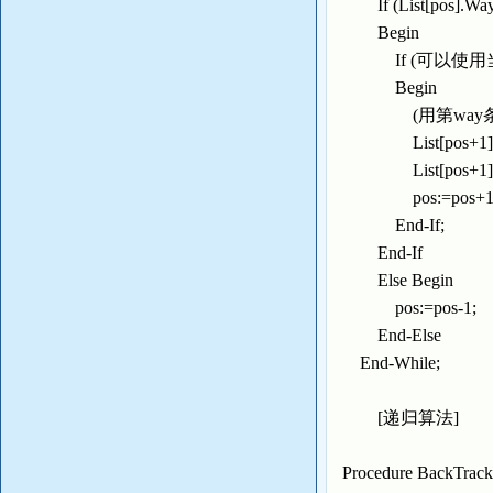
If (List[pos].
Begin
If (可以使用当前
Begin
(用第way条
List[pos+1].Situa
List[pos+1].
pos:=pos+1
End-If;
End-If
Else Begin
pos:=pos-1;
End-Else
End-While;
[递归算法]
Procedure BackTrack(