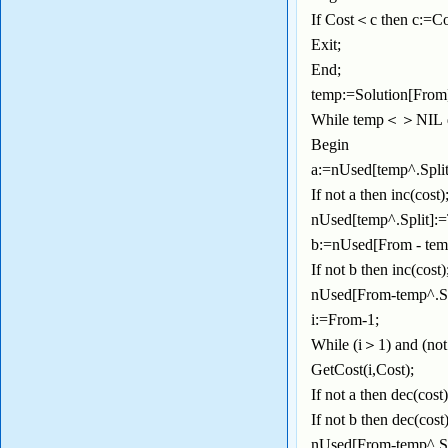
If Cost＜c then c:=C
Exit;
End;
temp:=Solution[Fro
While temp＜＞N
Begin
a:=nUsed[temp^.Spli
If not a then inc(cost
nUsed[temp^.Split]:
b:=nUsed[From - tem
If not b then inc(cost
nUsed[From-temp^.Sp
i:=From-1;
While (i＞1) and (not
GetCost(i,Cost);
If not a then dec(cost
If not b then dec(cos
nUsed[From-temp^.S