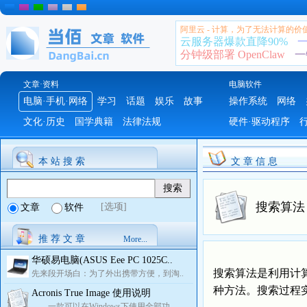
阿里云 - 计算，为了无法计算的价
云服务器爆款直降90%
一
分钟级部署 OpenClaw
一
文章·资料
电脑软件
电脑·手机·网络
学习
话题
娱乐
故事
操作系统
网络
文化·历史
国学典籍
法律法规
硬件·驱动程序
本 站 搜 索
文 章 信 息
搜索算法
[选项]
文章
软件
推 荐 文 章
More...
华硕易电脑(ASUS Eee PC 1025C..
搜索算法是利用计
先来段开场白：为了外出携带方便，到淘..
种方法。搜索过程
Acronis True Image 使用说明
一款可以在Windows下使用全部功..