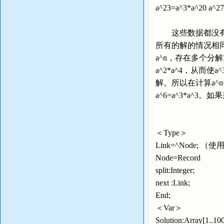
a^23=a^3*a^20 a^
这些数据都没有采
所有的解的情况相同
a^n，存在多个分
a^2*a^4，从
解。所以在计算a^n=a
a^6=a^3*a^3。
＜Type＞
Link=^Node
Node=Record
split:Integer;
next :Link;
End;
＜Var＞
Solution:Array[