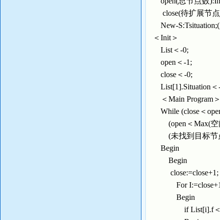
open(总节点数):Int
close(待扩展节点编号
New-S:Tsituatio
＜Init＞
List＜-0;
open＜-1;
close＜-0;
List[1].Situati
＜Main Program
While (close＜
(open＜Max(空
(未找到目标节点)
Begin
Begin
close:=close+1
For I:=close
Begin
if List[i].f＜Lis