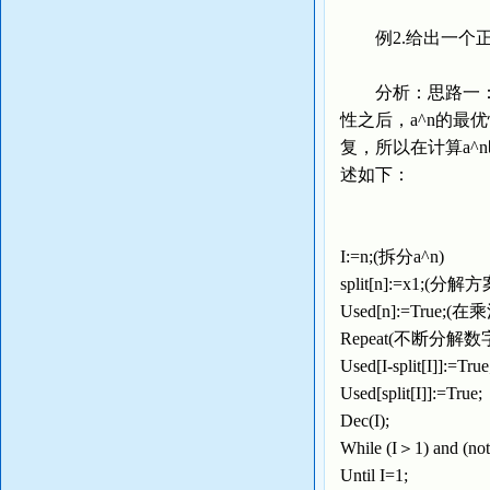
例2.给出一个正
分析：思路一：这道题
性之后，a^n的最
复，所以在计算a
述如下：
I:=n;(拆分a^n)
split[n]:=x1;(分解
Used[n]:=Tru
Repeat(不断分解数
Used[I-split[I]]:=Tru
Used[split[I]]:=True
Dec(I);
While (I＞1) and (not
Until I=1;