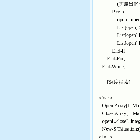
(扩展出的节
Begin
open:=open
List[open].Sit
List[open].Level
List[open].Las
End-If
End-For;
End-While;
[深度搜索]
＜Var＞
Open:Array[1..
Close:Array[1..
openL,closeL:In
New-S:Tsituatio
＜Init＞