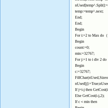
nUsed[temp^.Split]:
temp:=temp^.next;
End;
End;
Begin
For i:=2 to M
Begin
count:=0;
min:=32767;
For j:=1 to i div
Begin
c:=32767;
FillChar(nUsed,Size
nUsed[j]:=True;nUsed
If j=i-j then GetCost(
Else GetCost(i-j,2);
If c＜min then
Begin