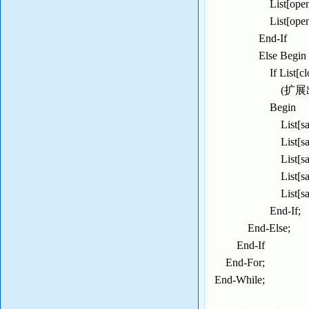
List[open].h:=G
List[open].f:=Li
End-If
Else Begi
If List[close].g
(扩展出来的节
Begin
List[same].Si
List[same].L
List[same].g:=
List[same].h:=G
List[same].f:=L
End-If;
End-Else;
End-If
End-For;
End-While;