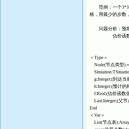
范例：一个3*3
格，用最少的步数
问题分析：预期值定义为
估价函数定义
＜Type＞
Node(节点类型)＝
Situtation:TSi
g:Integer;(到
h:Integer;(预计
f:Real;(估价函数
Last:Integer;(父
End
＜Var＞
List(节点表):Arra