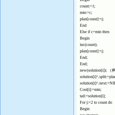
count:=1;
min:=c;
plan[count]:=j;
End
Else if c=min then
Begin
inc(count);
plan[count]:=j;
End;
End;
new(solution[i
solution[i]^.split:=pl
solution[i]^.next:=N
Cost[i]:=min;
tail:=solution[i];
For j:=2 to count do
Begin