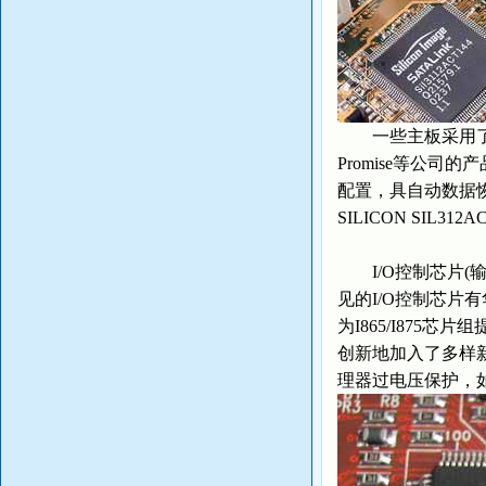
一些主板采用了额外的
Promise等公司的
配置，具自动数据恢复功能
SILICON SIL3
I/O控制芯片(输
见的I/O控制芯片有华
为I865/I87
创新地加入了多样新功
理器过电压保护，