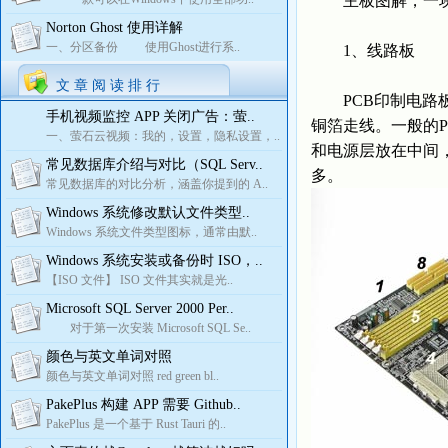
主板图解，一块
Norton Ghost 使用详解
一、分区备份 使用Ghost进行系..
1、线路板
文 章 阅 读 排 行
PCB印制电路板
手机视频监控 APP 关闭广告：萤..
铜箔走线。一般的
一、萤石云视频：我的，设置，隐私设置，..
和电源层放在中间
常见数据库介绍与对比（SQL Serv..
多。
常见数据库的对比分析，涵盖你提到的 A..
Windows 系统修改默认文件类型..
Windows 系统文件类型图标，通常由默..
Windows 系统安装或备份时 ISO，..
【ISO 文件】 ISO 文件其实就是光..
Microsoft SQL Server 2000 Per..
对于第一次安装 Microsoft SQL Se..
颜色与英文单词对照
颜色与英文单词对照 red green bl..
PakePlus 构建 APP 需要 Github..
PakePlus 是一个基于 Rust Tauri 的..