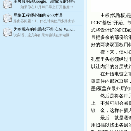
主页真的越Google、越简洁越好吗
如果你在11月10日早上打开雅虎中..
主板(线路板)是如何
网络工程师必懂的专业术语
路由器问题：1、什么时候使用多路由协..
PCB“基板”开始。制
为啥现在的电脑都不能安装 Wind..
式将设计好的PC
说实话，这几年如果你尝试在新电脑..
且把多余的部份给
好的两块双面板用
接下来，便可在P
孔璧里头必须经过电镀(镀
以让内部的各层线
在开始电镀之前，
覆盖住内部PCB
墨)覆盖在最外层
然后是将各种元器
上，不然可能会减
镀上金，这样在插
最后，就是测试了
用扫描以找出各层的缺