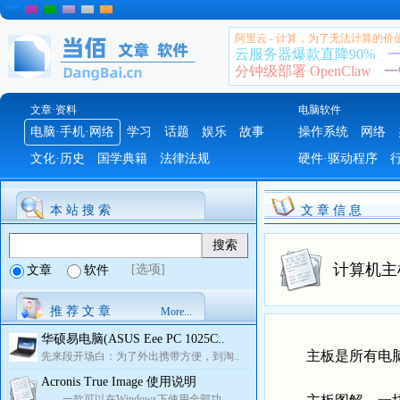
阿里云 - 计算，为了无法计算的价
云服务器爆款直降90%
一
分钟级部署 OpenClaw
一
文章·资料
电脑软件
电脑·手机·网络
学习
话题
娱乐
故事
操作系统
网络
文化·历史
国学典籍
法律法规
硬件·驱动程序
本 站 搜 索
文 章 信 息
计算机主
[选项]
文章
软件
推 荐 文 章
More...
华硕易电脑(ASUS Eee PC 1025C..
主板是所有电脑配
先来段开场白：为了外出携带方便，到淘..
Acronis True Image 使用说明
一款可以在Windows下使用全部功..