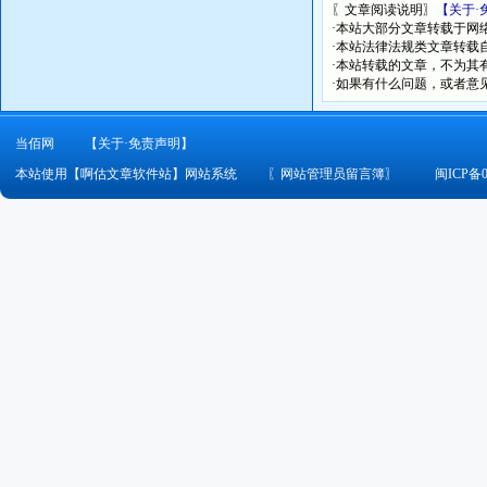
〖文章阅读说明〗
【关于·
·本站大部分文章转载于网
·本站法律法规类文章转载自[
·本站转载的文章，不为其
·如果有什么问题，或者意
当佰网
【关于·免责声明】
本站使用【啊估文章软件站】网站系统
〖
网站管理员留言簿
〗
闽ICP备0