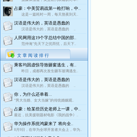
占豪：中美贸易战第一枪打响，中..
这是一篇耗时一周，每天熬夜到天..
汉语是伟大的，英语是愚蠢的
汉语是伟大的，英语是愚蠢的 ..
人民网用这19个字总结中国的部..
范仲淹“先天下之忧而忧，后天下..
文 章 阅 读 排 行
乘客均因虚惊导致砸窗逃生，有..
昨日，成都再次发生砸车玻璃逃生..
汉语是伟大的，英语是愚蠢的
汉语是伟大的，英语是愚蠢的 ..
你，为什么还单着...
“男大当婚、女大当嫁”的传统婚姻观..
占豪：给某些历史老师上一课，中..
最近，抗美援朝题材电影《我的战争》..
华为操作系统鸿蒙来了 将向全..
8月9日，在华为全球开发者大会上，华为..