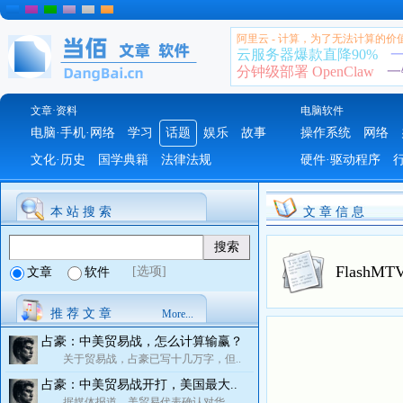
阿里云 - 计算，为了无法计算的价
云服务器爆款直降90%
一
分钟级部署 OpenClaw
一
文章·资料
电脑软件
电脑·手机·网络
学习
话题
娱乐
故事
操作系统
网络
文化·历史
国学典籍
法律法规
硬件·驱动程序
本 站 搜 索
文 章 信 息
FlashM
[选项]
文章
软件
推 荐 文 章
More...
占豪：中美贸易战，怎么计算输赢？
关于贸易战，占豪已写十几万字，但..
占豪：中美贸易战开打，美国最大..
据媒体报道，美贸易代表确认对华..