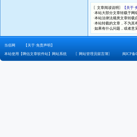
〖文章阅读说明〗
【关于·
·本站大部分文章转载于网
·本站法律法规类文章转载自[
·本站转载的文章，不为其
·如果有什么问题，或者意
当佰网
【关于·免责声明】
本站使用【啊估文章软件站】网站系统
〖
网站管理员留言簿
〗
闽ICP备0