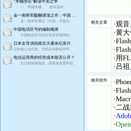
“木桶理论”解读中美之争
一、帝国木桶 面对这样..
金一南将军醍醐灌顶之作：中国，..
金一南将军通过《中国，不能忘..
相关文章
·
观音灵
中国电话区号的编制规律
·
黄大
中国电话区号的分布是有规律的。..
·
Fla
日本女导演拍南京大屠杀纪录片..
·
Fl
日本铭心会代表、市民运动家松冈环..
·
用F
电信运营商的经营成本能否公开？
近日据媒体报道，国家发改委和信..
·
吕祖灵
相关软件
·
Phoe
·
Fla
·
Mac
·
二战
·
Ado
·
Ope