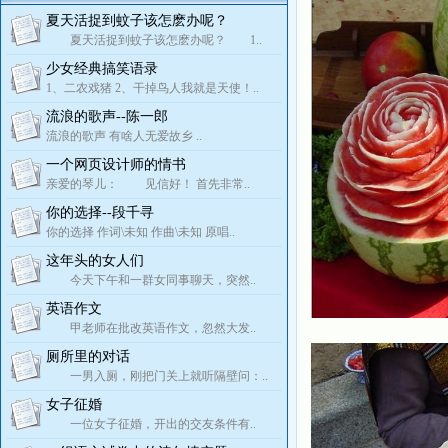
夏天活捉到蚊子该怎麽办呢？
夏天活捉到蚊子该怎麽办呢？ 1..
少女经典搞笑语录
1、二农戏猪 2、干掉鸟人我就是天使！..
流浪的歌声--陈一郎
流浪的歌声 有啥人无爱故乡 ..
一个网页设计师的情书
亲爱的琴儿： 见信好！ 首先非常..
你的选择--段千寻
你的选择 作词\未知 作曲\未知 原唱..
这年头的女人们
今天下午和一群女同事聊天，突然..
英语作文
甲老师在批改英语作文，忽然大发..
厕所里的对话
一男入厕，刚把门关上就听隔壁问：..
女子征婚
一位女子征婚，开出的交友条件有..