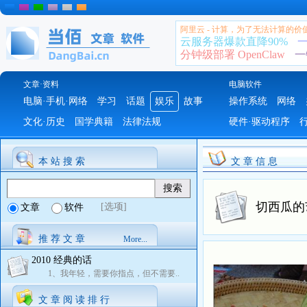
阿里云 - 计算，为了无法计算的价
云服务器爆款直降90%
一
分钟级部署 OpenClaw
一
文章·资料
电脑软件
电脑·手机·网络
学习
话题
娱乐
故事
操作系统
网络
文化·历史
国学典籍
法律法规
硬件·驱动程序
本 站 搜 索
文 章 信 息
切西瓜的
[选项]
文章
软件
推 荐 文 章
More...
2010 经典的话
1、我年轻，需要你指点，但不需要..
文 章 阅 读 排 行