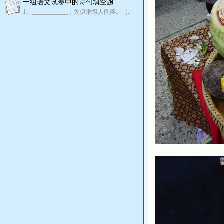
一组语文试卷中的诗句填空题
1、____________，为伊消得人憔悴。（..