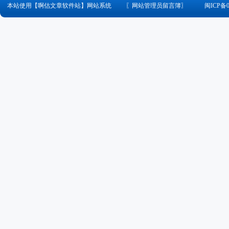
本站使用【啊估文章软件站】网站系统
〖
网站管理员留言簿
〗
闽ICP备0