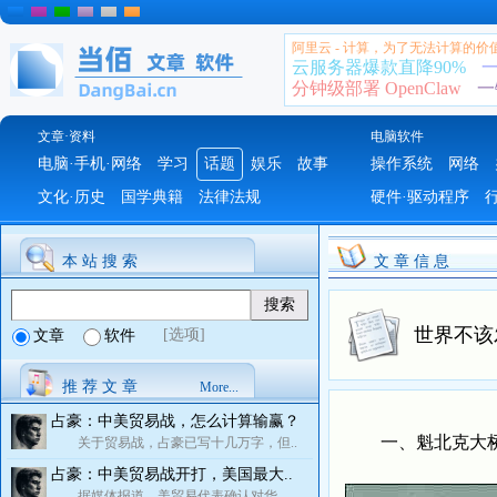
阿里云 - 计算，为了无法计算的价
云服务器爆款直降90%
一
分钟级部署 OpenClaw
一
文章·资料
电脑软件
电脑·手机·网络
学习
话题
娱乐
故事
操作系统
网络
文化·历史
国学典籍
法律法规
硬件·驱动程序
本 站 搜 索
文 章 信 息
世界不该
[选项]
文章
软件
推 荐 文 章
More...
占豪：中美贸易战，怎么计算输赢？
一、魁北克大桥，
关于贸易战，占豪已写十几万字，但..
占豪：中美贸易战开打，美国最大..
据媒体报道，美贸易代表确认对华..