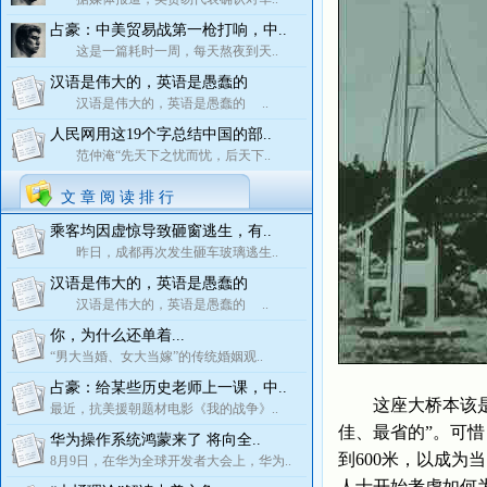
占豪：中美贸易战第一枪打响，中..
这是一篇耗时一周，每天熬夜到天..
汉语是伟大的，英语是愚蠢的
汉语是伟大的，英语是愚蠢的 ..
人民网用这19个字总结中国的部..
范仲淹“先天下之忧而忧，后天下..
文 章 阅 读 排 行
乘客均因虚惊导致砸窗逃生，有..
昨日，成都再次发生砸车玻璃逃生..
汉语是伟大的，英语是愚蠢的
汉语是伟大的，英语是愚蠢的 ..
你，为什么还单着...
“男大当婚、女大当嫁”的传统婚姻观..
占豪：给某些历史老师上一课，中..
这座大桥本该是美
最近，抗美援朝题材电影《我的战争》..
佳、最省的”。可
华为操作系统鸿蒙来了 将向全..
到600米，以成
8月9日，在华为全球开发者大会上，华为..
人士开始考虑如何为