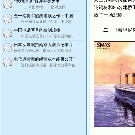
“木桶理论”解读中美之争
吨钢材和86名建
一、帝国木桶 面对这样..
致了一场悲剧。
金一南将军醍醐灌顶之作：中国，..
金一南将军通过《中国，不能忘..
二、《泰坦尼克号
中国电话区号的编制规律
中国电话区号的分布是有规律的。..
日本女导演拍南京大屠杀纪录片..
日本铭心会代表、市民运动家松冈环..
电信运营商的经营成本能否公开？
近日据媒体报道，国家发改委和信..