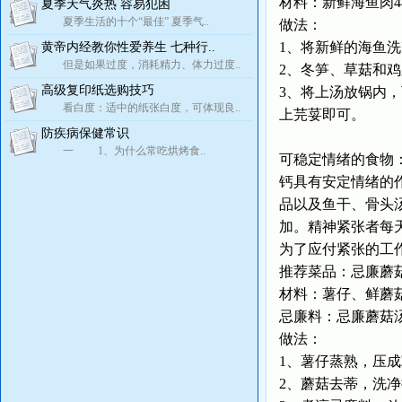
材料：新鲜海鱼肉4
夏季天气炎热 容易犯困
夏季生活的十个“最佳” 夏季气..
做法：
1、将新鲜的海鱼
黄帝内经教你性爱养生 七种行..
但是如果过度，消耗精力、体力过度..
2、冬笋、草菇和
高级复印纸选购技巧
3、将上汤放锅内
看白度：适中的纸张白度，可体现良..
上芫荽即可。
防疾病保健常识
一 1、为什么常吃烘烤食..
可稳定情绪的食物
钙具有安定情绪的
品以及鱼干、骨头
加。精神紧张者每
为了应付紧张的工
推荐菜品：忌廉蘑
材料：薯仔、鲜蘑菇
忌廉料：忌廉蘑菇
做法：
1、薯仔蒸熟，压
2、蘑菇去蒂，洗