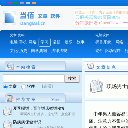
阿里云 - 计算，为了无法计算的价
云服务器爆款直降90%
一
分钟级部署 OpenClaw
一
文章·资料
电脑软件
电脑·手机·网络
学习
话题
娱乐
故事
操作系统
网络
文化·历史
国学典籍
法律法规
硬件·驱动程序
本 站 搜 索
文 章 信 息
职场男士
[选项]
文章
软件
推 荐 文 章
More...
夏季喝粥：百年粥店煮粥秘笈
中年男人最容易“
喝粥养生好处多，这句话一点也不假..
痛、注意力不集中
防疾病保健常识
一 1、为什么常吃烘烤食..