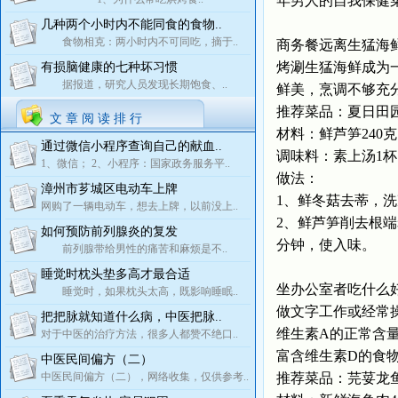
年男人的自我保健
几种两个小时内不能同食的食物..
食物相克：两小时内不可同吃，摘于..
商务餐远离生猛海
烤涮生猛海鲜成为
有损脑健康的七种坏习惯
据报道，研究人员发现长期饱食、..
鲜美，烹调不够充
推荐菜品：夏日田
文 章 阅 读 排 行
材料：鲜芦笋240克
通过微信小程序查询自己的献血..
调味料：素上汤1
1、微信； 2、小程序：国家政务服务平..
做法：
漳州市芗城区电动车上牌
1、鲜冬菇去蒂，洗
网购了一辆电动车，想去上牌，以前没上..
2、鲜芦笋削去根
如何预防前列腺炎的复发
分钟，使入味。
前列腺带给男性的痛苦和麻烦是不..
睡觉时枕头垫多高才最合适
坐办公室者吃什么
睡觉时，如果枕头太高，既影响睡眠..
做文字工作或经常
把把脉就知道什么病，中医把脉..
维生素A的正常含
对于中医的治疗方法，很多人都赞不绝口..
富含维生素D的食
中医民间偏方（二）
中医民间偏方（二），网络收集，仅供参考..
推荐菜品：芫荽龙