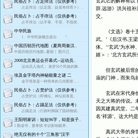
玄武它的解释有以下
民俗占卜：占足痒法（仅供参考）
占足痒法（以足面、趾底奇痒而卜） ..
辞.远游》洪兴祖补
交。
民俗占卜：占手痒法（仅供参考）
占手痒法（以手掌、手背、手指突..
中华民族
《文选》卷十五张
1、中华民族概念提出 “..
武。’《后汉书.王
中国历朝历代地图（夏商周秦汉..
体。’‘玄武’为水
中国历朝历代地图--夏朝 〖图片已..
嬉＞：‘北方玄武所生
2008北京奥运会开幕式--运动员..
运动员入场式： 身穿56个民族的舞..
但玄武被后世的道
埃及金字塔内神秘能量之谜 二
庙的门神，而朱鸟
金字塔形是一种简单的几何图形，..
民俗占卜：占焚炉法（仅供参考）
玄武在宋代身价培
占焚炉法（即佛坛、神坛前香底..
天之大将的传说。
民俗占卜：占踢足法（仅供参考）
因其建真武堂。二
占踢足法（行路时脚踢了阻碍物或..
名‘祥源’。这大约
王阳明家训：短短96字，却是孩子..
1 勤读书，要孝悌 学识影响眼界..
真武大帝的身世，
绝无仅有的十个“三角形”汉字