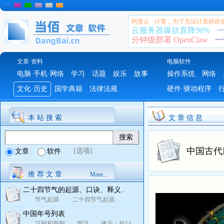
阿里云 - 计算，为了无法计算的价
云服务器爆款直降90%
一
分钟级部署 OpenClaw
一
文章·资料
电脑软件
电脑·手机·网络
学习
话题
娱乐
故事
操作系统
网络
文化·历史
国学典籍
法律法规
硬件·驱动程序
本 站 搜 索
文 章 信 息
中国古代
[选项]
文章
软件
推 荐 文 章
More...
二十四节气的起源、口诀、释义..
节气起源 二十四节气起源..
中国年号列表
汉朝和新朝 西汉 建元：前14..