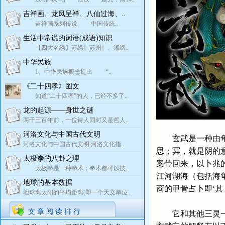
吉祥画、龙凤呈祥、八仙过海、..
吉祥画系列传说 中国传统..
生活中常说的词语(成语)知识
【四大名绣】苏绣〖苏州〗、湘绣..
中华民族
1、中华民族概念提出 “..
《二十四孝》图文
知道“二十四孝”的人，已经不多了..
龙的起源——身世之谜
两千三百年前，一位诗人同时又是哲人..
河洛文化与中国古代文明
玄武是一种由龟和
河洛文化与中国古代文明 河洛文化指..
思；冥，就是阴的
太极拳的八卦之理
案带回来，以卜兆
太极拳是一种拳术；拳术都可以技..
江河湖海（包括海
地球的基本数据
商的甲骨占卜即‘其
地球离太阳的平均距离(即一个天文单位..
文 章 阅 读 排 行
它和其他三灵一样