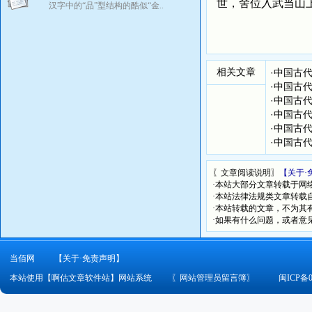
世，舍位入武当山
汉字中的“品”型结构的酷似“金..
相关文章
·
中国古代
·
中国古代
·
中国古
·
中国古代
·
中国古代
·
中国古代
〖文章阅读说明〗
【关于·
·本站大部分文章转载于网
·本站法律法规类文章转载自[
·本站转载的文章，不为其
·如果有什么问题，或者意
当佰网
【关于·免责声明】
本站使用【啊估文章软件站】网站系统
〖
网站管理员留言簿
〗
闽ICP备0