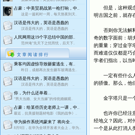
但是，这种观念目
占豪：中美贸易战第一枪打响，中..
这是一篇耗时一周，每天熬夜到天..
明古国之前，就存
汉语是伟大的，英语是愚蠢的
汉语是伟大的，英语是愚蠢的 ..
否则你无法解释，
人民网用这19个字总结中国的部..
奇的数字面前：胡夫
范仲淹“先天下之忧而忧，后天下..
的重量；穿过金字
而难道仅仅都是巧
文 章 阅 读 排 行
学者们指出，以当时
乘客均因虚惊导致砸窗逃生，有..
昨日，成都再次发生砸车玻璃逃生..
一定有些什么人，
汉语是伟大的，英语是愚蠢的
的骄傲。那么，他
汉语是伟大的，英语是愚蠢的 ..
你，为什么还单着...
金字塔只是一个
“男大当婚、女大当嫁”的传统婚姻观..
占豪：给某些历史老师上一课，中..
也许你已经注意到
最近，抗美援朝题材电影《我的战争》..
经地义？因此，对
华为操作系统鸿蒙来了 将向全..
8月9日，在华为全球开发者大会上，华为..
一个是从此打消人