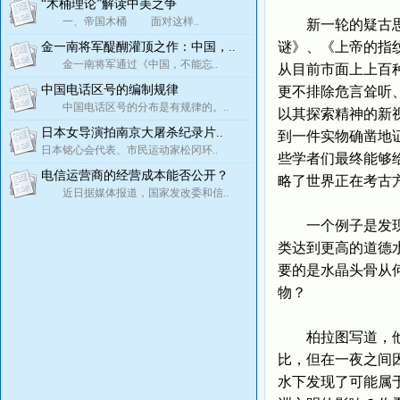
“木桶理论”解读中美之争
一、帝国木桶 面对这样..
新一轮的疑古思潮
谜》、《上帝的指
金一南将军醍醐灌顶之作：中国，..
金一南将军通过《中国，不能忘..
从目前市面上上百
中国电话区号的编制规律
更不排除危言耸听
中国电话区号的分布是有规律的。..
以其探索精神的新
日本女导演拍南京大屠杀纪录片..
到一件实物确凿地
日本铭心会代表、市民运动家松冈环..
些学者们最终能够
电信运营商的经营成本能否公开？
略了世界正在考古
近日据媒体报道，国家发改委和信..
一个例子是发现了
类达到更高的道德
要的是水晶头骨从
物？
柏拉图写道，他听
比，但在一夜之间
水下发现了可能属