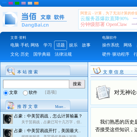
阿里云 - 计算，为了无法计算的价
云服务器爆款直降90%
一
分钟级部署 OpenClaw
一
文章·资料
电脑软件
电脑·手机·网络
学习
话题
娱乐
故事
操作系统
网络
文化·历史
国学典籍
法律法规
硬件·驱动程序
本 站 搜 索
文 章 信 息
对无神论
[选项]
文章
软件
推 荐 文 章
More...
占豪：中美贸易战，怎么计算输赢？
我们熟悉的历史是
关于贸易战，占豪已写十几万字，但..
否接受这些知识，
占豪：中美贸易战开打，美国最大..
据媒体报道，美贸易代表确认对华..