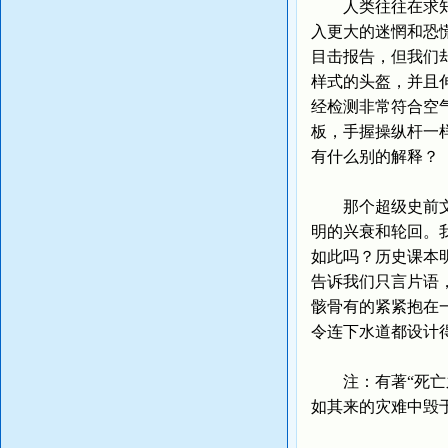
人类往往在求知上
入更大的迷惘和恐
目击报告，但我们
样式的头盔，并且
经检测非常符合空
板，手握操纵杆一
有什么别的解释？
那个超级史前文明
明的兴衰和轮回。
如此吗？历史课本
告诉我们只言片语
骸骨有的紧紧抱在
令连下水道都设计
注：有著“死亡之
如其来的灾难中毁