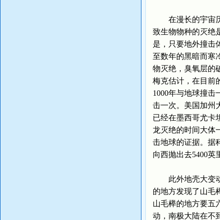
在漫长的宇宙历史
致生物物种的灭绝
是，只要地外撞击体
至数年的黑暗而寒
物灭绝，臭氧层的
梅克估计，在目前
1000年与地球撞
击一次。美国加州大
已经在墨西哥尤卡
龙灭绝的时间大体
击地球的证据。据
向西抛出去5400
此外地壳大变动也
的地方发现了山毛
山毛榉的地方要五
动，南极大陆在不