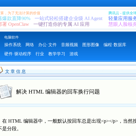
 计算，为了无法计算的价值
腾讯云 - 提供
器爆款直降90%
一站式轻松搭建企业级 AI Agent
轻量应用服
 OpenClaw
一键打造你的专属 AI 应用
慧眼人脸核
电脑软件
操作系统
网络
办公·文件
音频视频
图形图像
编程·数据库
硬件·驱动程序
行业
教学学习
游戏
文 章 信 息
解决 HTML 编辑器的回车换行问题
在 HTML 编辑器中，一般默认按回车总是出现<p></p>，当然按 S
不是分段。