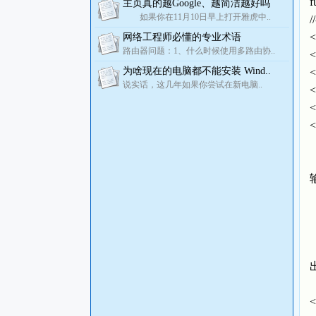
f
主页真的越Google、越简洁越好吗
如果你在11月10日早上打开雅虎中..
/
<
网络工程师必懂的专业术语
路由器问题：1、什么时候使用多路由协..
<
为啥现在的电脑都不能安装 Wind..
<
说实话，这几年如果你尝试在新电脑..
<
<