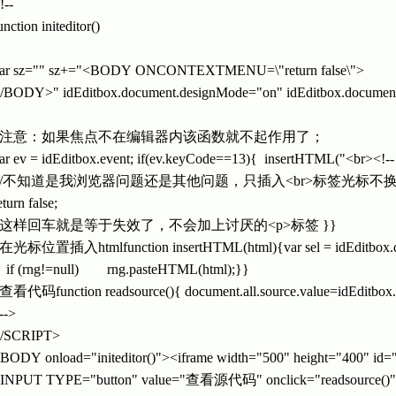
!--
unction initeditor()
{
ar sz="" sz+="<BODY ONCONTEXTMENU=\"return false\">
/BODY>" idEditbox.document.designMode="on" idEditbox.document.w
{
//注意：如果焦点不在编辑器内该函数就不起作用了；
ar ev = idEditbox.event; if(ev.keyCode==13){ insertHTML("<br><!--
//不知道是我浏览器问题还是其他问题，只插入<br>标签光标
eturn false;
//这样回车就是等于失效了，不会加上讨厌的<p>标签 }}
/在光标位置插入htmlfunction insertHTML(html){var sel = idEditbox.docume
f (rng!=null) rng.pasteHTML(html);}}
/查看代码function readsource(){ document.all.source.value=idEditbo
/-->
/SCRIPT>
BODY onload="initeditor()"><iframe width="500" height="400" id
INPUT TYPE="button" value="查看源代码" onclick="readsource()" o