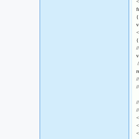
<
f
v
<
v
r
/
i
/
/
<
<
<