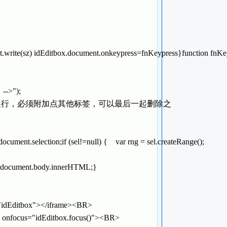
rite(sz) idEditbox.document.onkeypress=fnKeypress}function fnKey
 -->");
不换行，必须附加点其他标签，可以最后一起删除之
nt.selection;if (sel!=null) { var rng = sel.createRange();
x.document.body.innerHTML;}
="idEditbox"></iframe><BR>
nfocus="idEditbox.focus()"><BR>