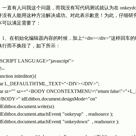
一直有人问我这个问题，而我没有写代码测试就认为在 onkeydown 
并没有人能用这种方法解决成功。对此表示歉意！为此，仔细研
本可以满足需要了：
1、在初始化编辑器内容的时候，加上“<div></div>”这样回车的时
换行而不换段了，如下所示：
SCRIPT LANGUAGE="javascript">
!--
unction initeditor(){
var L_DEFAULTHTML_TEXT="<DIV></DIV>";
ar sz="" sz+="<BODY ONCONTEXTMENU=\"return false\">
/BODY>" idEditbox.document.designMode="on"
dEditbox.document.write(sz)
dEditbox.document.attachEvent( "onkeyup" , readsource );
dEditbox.document.attachEvent( "onkeydown" , readsource );
}