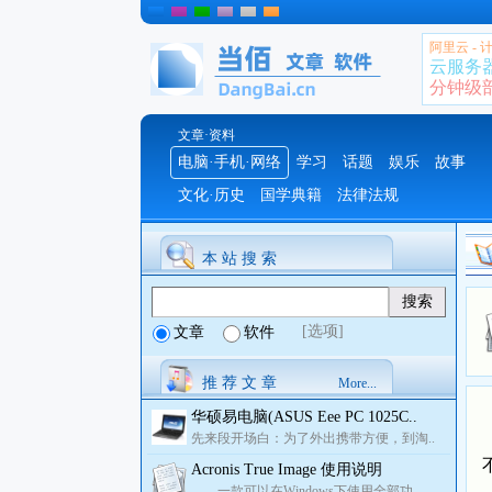
阿里云 -
云服务
分钟级部署
文章·资料
电脑·手机·网络
学习
话题
娱乐
故事
文化·历史
国学典籍
法律法规
本 站 搜 索
[选项]
文章
软件
推 荐 文 章
More...
华硕易电脑(ASUS Eee PC 1025C..
先来段开场白：为了外出携带方便，到淘..
Acronis True Image 使用说明
一款可以在Windows下使用全部功..