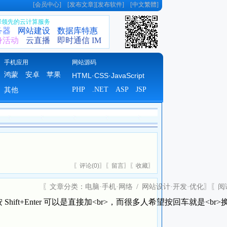
[
会员中心
] [
发布文章
][
发布软件
] [
中文繁體
]
全球领先的云计算服务
务器
网站建设
数据库特惠
身活动
云直播
即时通信 IM
手机应用
网站源码
鸿蒙
安卓
苹果
HTML·CSS·JavaScript
PHP
.NET
ASP
JSP
其他
〖
评论(
0)
〗〖
留言
〗〖
收藏
〗
〖文章分类：
电脑·手机·网络
/
网站设计·开发·优化
〗〖
阅
hift+Enter 可以是直接加<br>，而很多人希望按回车就是<br>