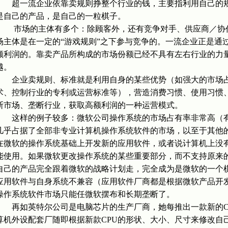
超一流企业依靠卖规则挣整个行业的钱，主要指利用自己的规
是自己的产品，是自己的一粒棋子。
市场的主体有多个：除顾客外，还有竞争对手、供应商／协作
场主体是在一定的“游戏规则”之下参与竞争的。一流企业正是通
额利润的。靠卖产品所构成的市场份额已经不具有左右行业的力
越。
企业卖规则、标准就是利用自身的某些优势（如强大的市场占
术、控制行业的专利或运营标准等），营造消费习惯、使用习惯
断市场、垄断行业，获取高额利润的一种运营模式。
这样的例子较多：微软公司操作系统的市场占有率非常高（有
几乎占据了全部非专业计算机操作系统软件的市场，以至于其他
在微软的操作系统基础上开发新的应用软件，或者说计算机上没
能使用。如果微软更改操作系统的某些重要部分，而不支持原来
自己的产品完全跟着微软的战略计划走，完全成为是微软的一个
应用软件与自身系统不兼容（应用软件厂商都是根据微软产品开
操作系统软件市场只能任微软摆布和长期垄断了。
再如英特尔公司是电脑芯片的生产厂商，她每推出一款新的C
算机外设配套厂随即根据新款CPU的形状、大小、尺寸来修改自