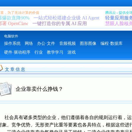
 计算，为了无法计算的价值
腾讯云 - 提供
器爆款直降90%
一站式轻松搭建企业级 AI Agent
轻量应用服
 OpenClaw
一键打造你的专属 AI 应用
慧眼人脸核
电脑软件
操作系统
网络
办公·文件
音频视频
图形图像
编程·数据库
硬件·驱动程序
行业
教学学习
游戏
文 章 信 息
企业靠卖什么挣钱？
社会具有诸多类型的企业，他们遵循着各自的规则运行着，运
对象、竞争优势、无形资产比重等要素也各具特点，根据这些进