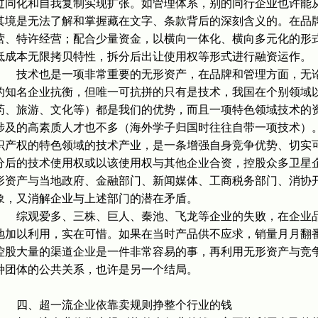
过同化和自我复制实现扩张。如管理体系，别的同行企业也许能
其境是无法了解和掌握藏在文字、条款背后的深刻含义的。在品
营、特许经营；配合少量资金，以横向一体化、横向多元化的形
低成本无限拷贝特性，拆分后出让使用权等形式进行融资运作。
技术也是一项非常重要的无形资产，在品牌和管理方面，无论
的知名企业抗衡，但唯一可抗拼的只有是技术，我国在个别领域
药、旅游、文化等）都是我们的优势，而且一项特色领域技术的
涉及的高素质人才也不多（海外学子归国时往往自带一项技术）
识产权的特色领域的技术产业，是一条增强自身竞争优势、切实
分后的技术使用权或以该使用权与其他企业合资，控股众多卫星
形资产与当地政府、金融部门、新闻媒体、工商税务部门、消协
象，又消解企业与上述部门的潜在矛盾。
综观爱多、三株、巨人、秦池、飞龙等企业的失败，在企业品
地加以利用，实在可惜。如果在当时产品供不应求，销量月月翻
控股大量的渠道企业是一件非常容易的事，再利用无形资产与竞
种团体的公共关系，也许是另一个结局。
四、超一流企业依靠卖规则挣整个行业的钱