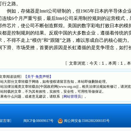
可行之路。
例如，存储器是Intel公司研制的，但1965年日本的半导体企业
司连续6个月严重亏损，最后Intel公司采用制控规则的运营模
部件芯片，使公司不断创造辉煌。美国的数字彩电打败日本的模
表都是控制规则的结果。反观中国的大多数企业，遵循着传统的
术，不得不走上“模仿”和“跟随”之路，难以形成自己的核心能
润下滑、市场受挫，首要的原因是长虹遵循的是竞争理念，如打
〖文章浏览：
今天：1，本周：1，本
文章阅读说明〗
【关于·免责声明】
本站大部分文章转载于网络，如有侵权请留言告知，本站即做删除处理。
本站法律法规类文章转载自[中国政府网(www.org.cn)]，相关法律法规如有修订，请浏
本站转载的文章，不为其有效性，实效性，安全性，可用性等做保证。
如果有什么问题，或者意见建议，请联系［
网站管理员
］。
留言簿
〗
闽ICP备08009617号
闽公网安备35062802000185号