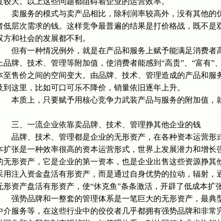
度较大。以上这些问题都阻碍着企业的运营效率。
卖服务的模式与卖产品相比，除利润率较高外，没有其他的优
者低层次需求的钱。这样竞争最普遍的结果是打价格战，既不是
双方和社会的发展都不利。
但有一种情况例外，就是在产品和服务上赋予能满足消费者高
上品牌、技术、管理等附加值，使消费者能感到“高贵”、“富有”、
本至售价之间的空间变大。由品牌、技术、管理造成的产品和服
及到这里，比如可口可乐不降价，销量依旧逐年上升。
本质上，只要赋予用核心竞争力武装产品与服务的附加值，就
三、一流企业依靠卖品牌、技术、管理挣其他企业的钱
品牌、技术、管理都是企业的无形资产，在各种资本运营形式
本扩张是一种效率很高的资本运营形式，世界上发展潜力和增长
的无形资产，它是企业的第一资本，也是企业出售这些资源挣其
采用注入资金盘活有形资产，而是通过自身优势的拉动，辐射，
无形资产盘活有形资产，使“休克鱼”条条激活，开辟了低成本扩
强势品牌和一整套的管理体系是一笔巨大的无形资产，最典型
中介服务等，在这些行业中的佼佼者几乎都拥有强势品牌和非常