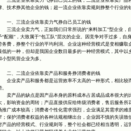
三流企业依靠卖力气挣自己员工的钱；二流企业依靠卖产品和
牌、技术挣其他企业的钱；超一流企业依靠卖规则挣整个行业的
一、三流企业依靠卖力气挣自己员工的钱
三流企业卖力气，正如我们日常所说的“来料加工”型企业，自
予“配额”，大致属于“包工队”层次的企业。因竞争对手过多，
劳务费，挣整个行业的平均利润。企业这种经营模式是变相赚取
最低的一种，但却是我国企业数目最多的一种经营模式，其中以
和小型民营企业为多。
二、二流企业依靠卖产品和服务挣消费者的钱
企业卖产品和服务都是运营效率不太高的一种形式，相比较而
些。
卖产品的缺点是因产品本身的原料成本占居成品成本很大的比
大，影响资金的周转；产品直接供应给终级消费者，售后服务所
场推广成本较高；消费者个性化需求强烈，企业满足其需求的难
窄；保护消费者权益的各种法规相继出台，企业因不慎的失误致
对产品的经营模式、行业规则等，整个社会都已经相当透明，运