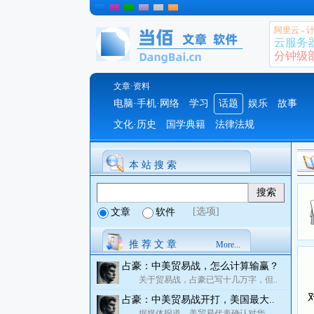
阿里云 -
云服务
分钟级部署
文章·资料
电脑·手机·网络
学习
话题
娱乐
故事
文化·历史
国学典籍
法律法规
本 站 搜 索
[选项]
文章
软件
推 荐 文 章
More...
占豪：中美贸易战，怎么计算输赢？
关于贸易战，占豪已写十几万字，但..
占豪：中美贸易战开打，美国最大..
据媒体报道，美贸易代表确认对华..