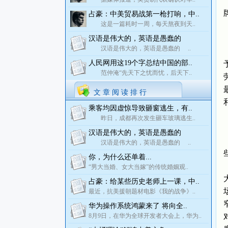
占豪：中美贸易战第一枪打响，中..
这是一篇耗时一周，每天熬夜到天..
汉语是伟大的，英语是愚蠢的
汉语是伟大的，英语是愚蠢的 ..
人民网用这19个字总结中国的部..
范仲淹“先天下之忧而忧，后天下..
文 章 阅 读 排 行
乘客均因虚惊导致砸窗逃生，有..
昨日，成都再次发生砸车玻璃逃生..
汉语是伟大的，英语是愚蠢的
汉语是伟大的，英语是愚蠢的 ..
你，为什么还单着...
“男大当婚、女大当嫁”的传统婚姻观..
占豪：给某些历史老师上一课，中..
最近，抗美援朝题材电影《我的战争》..
华为操作系统鸿蒙来了 将向全..
8月9日，在华为全球开发者大会上，华为..