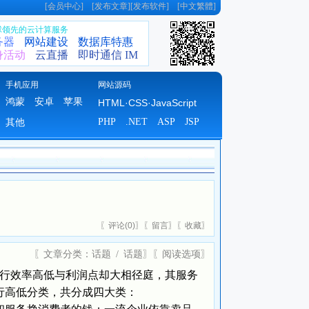
[
会员中心
] [
发布文章
][
发布软件
] [
中文繁體
]
全球领先的云计算服务
务器
网站建设
数据库特惠
身活动
云直播
即时通信 IM
手机应用
网站源码
鸿蒙
安卓
苹果
HTML·CSS·JavaScript
PHP
.NET
ASP
JSP
其他
〖
评论(
0)
〗〖
留言
〗〖
收藏
〗
〖文章分类：
话题
/
话题
〗〖
阅读选项
〗
行效率高低与利润点却大相径庭，其服务
行高低分类，共分成四大类：