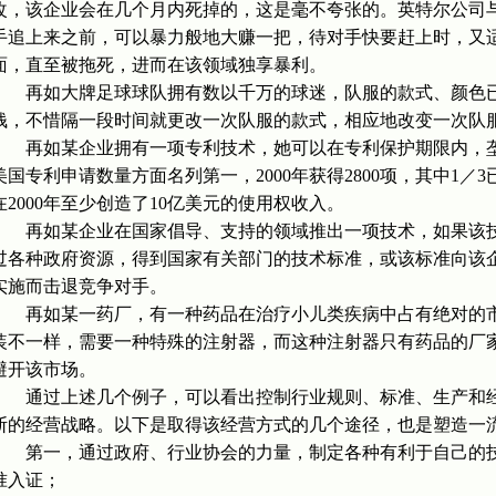
改，该企业会在几个月内死掉的，这是毫不夸张的。英特尔公司
手追上来之前，可以暴力般地大赚一把，待对手快要赶上时，又
面，直至被拖死，进而在该领域独享暴利。
再如大牌足球球队拥有数以千万的球迷，队服的款式、颜色已
钱，不惜隔一段时间就更改一次队服的款式，相应地改变一次队
再如某企业拥有一项专利技术，她可以在专利保护期限内，垄断
美国专利申请数量方面名列第一，2000年获得2800项，其中1
在2000年至少创造了10亿美元的使用权收入。
再如某企业在国家倡导、支持的领域推出一项技术，如果该技
过各种政府资源，得到国家有关部门的技术标准，或该标准向该
实施而击退竞争对手。
再如某一药厂，有一种药品在治疗小儿类疾病中占有绝对的市
装不一样，需要一种特殊的注射器，而这种注射器只有药品的厂
避开该市场。
通过上述几个例子，可以看出控制行业规则、标准、生产和经
断的经营战略。以下是取得该经营方式的几个途径，也是塑造一
第一，通过政府、行业协会的力量，制定各种有利于自己的技
准入证；