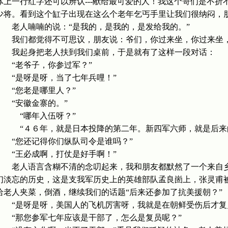
体上一行红字还可以辨认---献给最可爱的人！我这个哥们是不
少将。看到这个缸子出现在这么个老年乞丐手里让我们很纳闷，
老人喃喃的说：“是我的，是我的，是发给我的。”
我们都觉得不可思议，朋友说：爷们，你过来坐，你过来坐，
我起身把老人扶到我们桌前，于是就有了这样一段对话：
“老爷子，你参过军？”
“是呀是呀，当了七年兵哩！”
“您老是哪里人？”
“安徽金寨的。”
“哪年入伍呀？”
“４６年，就是日本投降的第二年。新四军六师，就是后来的
“您还记得你们纵队司令是谁吗？”
“王必成啊，打仗是好手啊！”
老人语言含糊不清的念叨起来，我和朋友都默然了一个来自乡
们淡忘的历史，这是支我军历史上的英雄部队孟良崮上，张灵甫
给老人夹菜，倒酒，继续我们的话题“后来还参加了抗美援朝？”
“是呀是呀，美国人的飞机厉害呀，我就是在朝鲜受伤后才复
“那您参军七年应该是干部了，怎么是复员呢？”