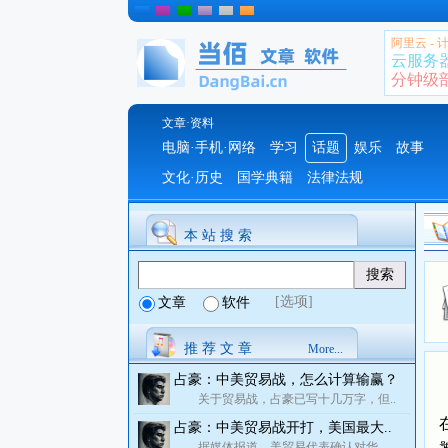
阿里云 -
云服务
分钟级部署
文章·资料
电脑·手机·网络
学习
话题
娱乐
故事
文化·历史
国学典籍
法律法规
本 站 搜 索
[选项]
文章
软件
推 荐 文 章
More...
占豪：中美贸易战，怎么计算输赢？
关于贸易战，占豪已写十几万字，但..
占豪：中美贸易战开打，美国最大..
据媒体报道，美贸易代表确认对华..