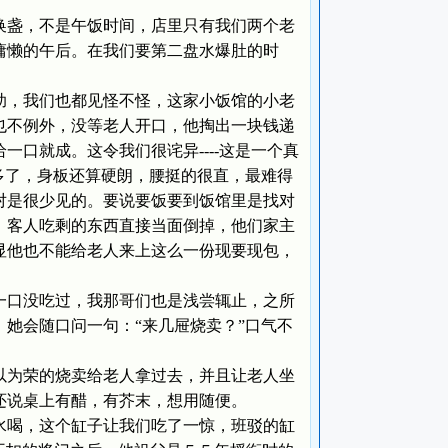
盏，不是午饭时间，店里只有我们两个老
慵懒的午后。在我们要第二盘水爆肚的时
，我们也都见怪不怪，这家小饭馆的小老
也不例外，没等老人开口，他掏出一块钱递
口就成。这令我们很诧异----这是一个真
多了，身板还算硬朗，腰挺的很直，最难得
对是很少见的。要说要饭要到饭馆里是找对
，客人吃剩的东西直接当面倒掉，他们家主
显他也不能给老人来上这么一份现要现包，
口没吃过，我那哥们也是浅尝辄止，之所
她会随口问一句：“来几屉烧卖？”口气不
。
为荣的烧卖给老人拿过去，并且让老人坐
还说桌上有醋，有芥末，想用随便。
喝，这个缸子让我们吃了一惊，班驳的缸