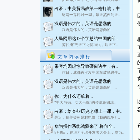
占豪：中美贸易战第一枪打响，中..
这是一篇耗时一周，每天熬夜到天..
汉语是伟大的，英语是愚蠢的
汉语是伟大的，英语是愚蠢的 ..
人民网用这19个字总结中国的部..
范仲淹“先天下之忧而忧，后天下..
文 章 阅 读 排 行
乘客均因虚惊导致砸窗逃生，有..
昨日，成都再次发生砸车玻璃逃生..
汉语是伟大的，英语是愚蠢的
汉语是伟大的，英语是愚蠢的 ..
你，为什么还单着...
“男大当婚、女大当嫁”的传统婚姻观..
占豪：给某些历史老师上一课，中..
最近，抗美援朝题材电影《我的战争》..
华为操作系统鸿蒙来了 将向全..
8月9日，在华为全球开发者大会上，华为..