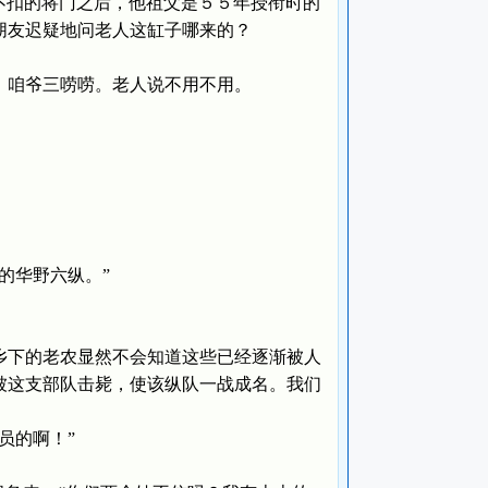
折不扣的将门之后，他祖父是５５年授衔时的
朋友迟疑地问老人这缸子哪来的？
咱爷三唠唠。老人说不用不用。
华野六纵。”
下的老农显然不会知道这些已经逐渐被人
被这支部队击毙，使该纵队一战成名。我们
员的啊！”