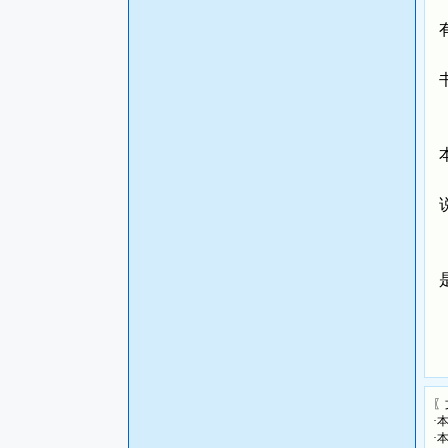
〖
·
·