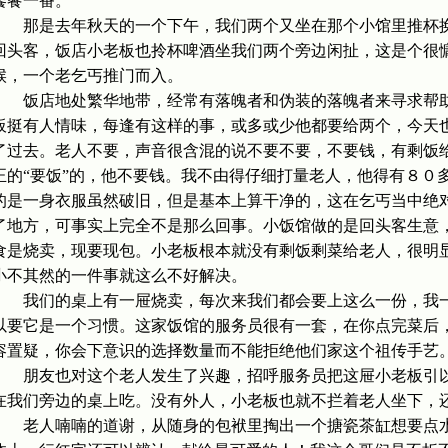
饕餮一番。
那是去年秋天的一个下午，我们两个又坐在那个小馆里推杯换
回头客，饭店小老板也拎杯啤酒坐我们两个旁边闲扯，这是个很
候，一个老乞丐推门而入。
饭店地处繁华地带，经常有落魄者和伪装的落魄者来寻求帮助
板挺有人情味，每逢有这样的事，或多或少他都要给两个，今天
了过去。老人不要，声音很含混的说不要不要，不要钱，有剩饭给一
正的“要饭”的，他不要钱。我不由得仔细打量老人，他得有８０
的是一身衣服虽然破旧，但是基本上算干净的，这在乞丐当中绝
了地方，可事实上完全不是那么回事。小饭馆做的是回头客生意
食是烧卖，现要现包。小老板根本就没有剩饭剩菜给老人，很明
小不其然的一件事就这么不好解决。
我们的桌上有一屉烧卖，每次来我们都会要上这么一份，我一
以要它是一个习惯。这家饭馆的服务员很有一套，在你点完菜后，
容置疑，你会下意识的选择数量而不能拒绝他们家这个祖传手艺
朋友也对这个老人发生了兴趣，招呼服务员把这屉小老板引以
在我们旁边的桌上吃。没有外人，小老板也就不拦着老人坐下，
老人喃喃的道谢，从随身的包袱里掏出一个搪瓷茶缸想要点水