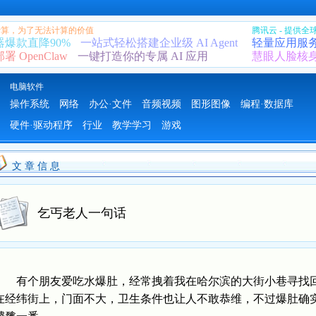
 计算，为了无法计算的价值
腾讯云 - 提供
器爆款直降90%
一站式轻松搭建企业级 AI Agent
轻量应用服
 OpenClaw
一键打造你的专属 AI 应用
慧眼人脸核
电脑软件
操作系统
网络
办公·文件
音频视频
图形图像
编程·数据库
硬件·驱动程序
行业
教学学习
游戏
文 章 信 息
乞丐老人一句话
有个朋友爱吃水爆肚，经常拽着我在哈尔滨的大街小巷寻找回
在经纬街上，门面不大，卫生条件也让人不敢恭维，不过爆肚确