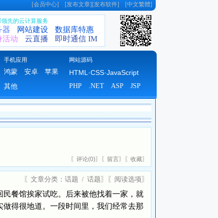
[
会员中心
] [
发布文章
][
发布软件
] [
中文繁體
]
全球领先的云计算服务
务器
网站建设
数据库特惠
身活动
云直播
即时通信 IM
手机应用
网站源码
鸿蒙
安卓
苹果
HTML·CSS·JavaScript
PHP
.NET
ASP
JSP
其他
〖
评论(
0)
〗〖
留言
〗〖
收藏
〗
〖文章分类：
话题
/
话题
〗〖
阅读选项
〗
民餐馆挨家试吃。后来被他找着一家，就
实做得很地道。一段时间里，我们经常去那