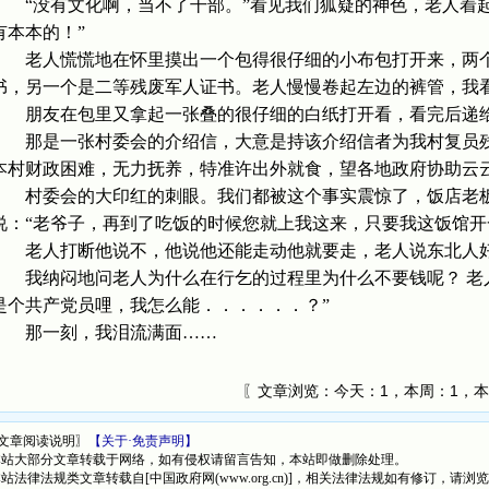
“没有文化啊，当不了干部。”看见我们狐疑的神色，老人着起
有本本的！”
老人慌慌地在怀里摸出一个包得很仔细的小布包打开来，两个
书，另一个是二等残废军人证书。老人慢慢卷起左边的裤管，我
朋友在包里又拿起一张叠的很仔细的白纸打开看，看完后递
那是一张村委会的介绍信，大意是持该介绍信者为我村复员残
本村财政困难，无力抚养，特准许出外就食，望各地政府协助云
村委会的大印红的刺眼。我们都被这个事实震惊了，饭店老板
说：“老爷子，再到了吃饭的时候您就上我这来，只要我这饭馆开
老人打断他说不，他说他还能走动他就要走，老人说东北人好
我纳闷地问老人为什么在行乞的过程里为什么不要钱呢？ 老人
是个共产党员哩，我怎么能．．．．．．？”
那一刻，我泪流满面……
〖文章浏览：
今天：1，本周：1，本
文章阅读说明〗
【关于·免责声明】
本站大部分文章转载于网络，如有侵权请留言告知，本站即做删除处理。
本站法律法规类文章转载自[中国政府网(www.org.cn)]，相关法律法规如有修订，请浏