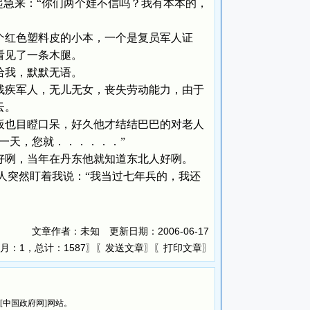
急来：“你们两个娃不信吗？我有本本的，
红色塑料皮的小本，一个是复员军人证
看见了一条木腿。
给我，默默无语。
疾军人，无儿无女，丧失劳动能力，由于
云。
也目瞪口呆，好久他才结结巴巴的对老人
一天，您就．．．．．．”
咧，当年在丹东他就知道东北人好咧。
突然盯着我说：“我当过七年兵的，我还
文章作者：未知 更新日期：
2006-06-17
月：1，总计：1587〗〖
〗〖
〗
发送文章
打印文章
览[中国政府网]网站。