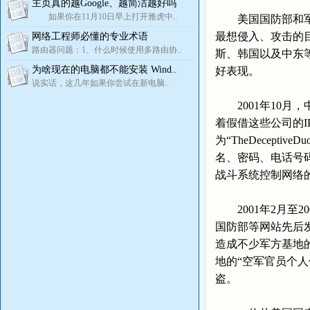
主页真的越Google、越简洁越好吗
如果你在11月10日早上打开雅虎中..
美国国防部和军方
最想侵入、攻击的
网络工程师必懂的专业术语
路由器问题：1、什么时候使用多路由协..
斯、韩国以及中东
为啥现在的电脑都不能安装 Wind..
好表现。
说实话，这几年如果你尝试在新电脑..
2001年10月，
着假借这些公司的I
为“TheDecep
名、密码、电话号
战斗系统控制网络
2001年2月至2
国防部等网站先后
造成不少军方基地的
地的“空军官员个人
盗。