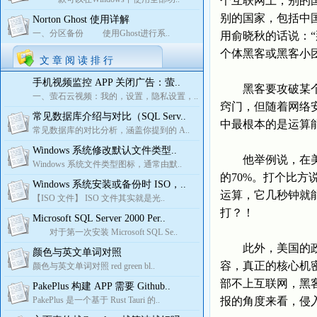
个互联网上，别的
别的国家，包括中
Norton Ghost 使用详解
一、分区备份 使用Ghost进行系..
用俞晓秋的话说：
个体黑客或黑客小
文 章 阅 读 排 行
手机视频监控 APP 关闭广告：萤..
黑客要攻破某个网
一、萤石云视频：我的，设置，隐私设置，..
窍门，但随着网络
常见数据库介绍与对比（SQL Serv..
中最根本的是运算
常见数据库的对比分析，涵盖你提到的 A..
Windows 系统修改默认文件类型..
他举例说，在美国
Windows 系统文件类型图标，通常由默..
的70%。打个比
Windows 系统安装或备份时 ISO，..
运算，它几秒钟就
【ISO 文件】 ISO 文件其实就是光..
打？！
Microsoft SQL Server 2000 Per..
对于第一次安装 Microsoft SQL Se..
此外，美国的政府
颜色与英文单词对照
容，真正的核心机
颜色与英文单词对照 red green bl..
部不上互联网，黑
PakePlus 构建 APP 需要 Github..
PakePlus 是一个基于 Rust Tauri 的..
报的角度来看，侵