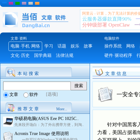
阿里云 - 计算，为了无法计算的价
云服务器爆款直降90%
一
分钟级部署 OpenClaw
一
文章·资料
电脑软件
电脑·手机·网络
学习
话题
娱乐
故事
操作系统
网络
文化·历史
国学典籍
法律法规
硬件·驱动程序
本 站 搜 索
文 章 信 息
一安全专
[选项]
文章
软件
推 荐 文 章
More...
华硕易电脑(ASUS Eee PC 1025C..
针对中国黑客入侵
先来段开场白：为了外出携带方便，到淘..
力看，美国占据着
Acronis True Image 使用说明
一款可以在Windows下使用全部功..