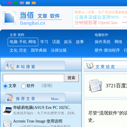
阿里云 - 计算，为了无法计算的价
云服务器爆款直降90%
一
分钟级部署 OpenClaw
一
文章·资料
电脑软件
电脑·手机·网络
学习
话题
娱乐
故事
操作系统
网络
文化·历史
国学典籍
法律法规
硬件·驱动程序
本 站 搜 索
文 章 信 息
3721
[选项]
文章
软件
推 荐 文 章
More...
华硕易电脑(ASUS Eee PC 1025C..
尽管“流氓软件”
先来段开场白：为了外出携带方便，到淘..
史。
Acronis True Image 使用说明
一款可以在Windows下使用全部功..