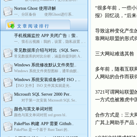
“很多年前，一些小
Norton Ghost 使用详解
一、分区备份 使用Ghost进行系..
报》回忆说，“后
文 章 阅 读 排 行
导致这种变化产生的
手机视频监控 APP 关闭广告：萤..
靠网站联盟的形式
一、萤石云视频：我的，设置，隐私设置，..
常见数据库介绍与对比（SQL Serv..
三大网站难逃其咎
常见数据库的对比分析，涵盖你提到的 A..
Windows 系统修改默认文件类型..
多年前，随着互联
Windows 系统文件类型图标，通常由默..
人网站的合作而获
Windows 系统安装或备份时 ISO，..
【ISO 文件】 ISO 文件其实就是光..
3721可谓网站联
Microsoft SQL Server 2000 Per..
一方式也被雅虎中
对于第一次安装 Microsoft SQL Se..
颜色与英文单词对照
合作方式是：三大
颜色与英文单词对照 red green bl..
广其上网助手产品
PakePlus 构建 APP 需要 Github..
PakePlus 是一个基于 Rust Tauri 的..