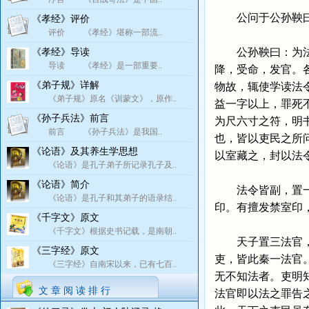
公问于公孙鞅曰：
《孝经》评价
评价 《孝经》堪称一部流..
公孙鞅曰：为法令
《孝经》导读
导读 《孝经》是一部重要..
降，受命，发官。
《弟子规》详解
物故，辄使学读法
《弟子规》原名《训蒙文》，原作..
益一字以上，罪死
《孙子兵法》前言
为尺六寸之符，明
前言 《孙子兵法》是我国..
也，皆以吏民之所
《论语》及其养生学思想
以室藏之，封以法
《论语》是孔子弟子所记录孔子及..
《论语》简介
法令皆副，置一副
《论语》是孔子和其弟子的语录结..
印。有擅发禁室印
《千字文》原文
《千字文》根据史书记载，是南朝..
天子置三法官，殿
《三字经》原文
吏，皆此秦一法官
《三字经》自南宋以来，已有七百..
无不知法者。吏明
文 章 阅 读 排 行
法官即以法之罪告