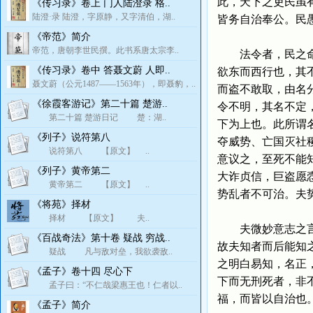
此，天下之吏民虽
《传习录》卷上 门人陆澄录 格..
陆澄·录 陆澄，字原静，又字清伯，湖..
皆务自治奉公。民
《帝范》简介
帝范，唐朝李世民撰。此书系唐太宗李..
法令者，民之命也
《传习录》卷中 答聂文蔚 人即..
欲东而西行也，其
聂文蔚（公元1487——1563年），即聂豹，..
而盗不敢取，由名
《徐霞客游记》第二十篇 楚游..
令不明，其名不定
第二十篇 楚游日记 楚：湖..
下为上也。此所谓
《列子》说符第八
夺威势、亡国灭社
说符第八 【原文】 ..
意议之，至死不能
《列子》黄帝第二
大诈贞信，巨盗愿
黄帝第二 【原文】 ..
势乱者不可治。夫
《将苑》择材
择材 【原文】 夫..
夫微妙意志之言，
《百战奇法》第十卷 疑战 穷战..
故夫知者而后能知
疑战 凡与敌对垒，我欲袭敌..
之明白易知，名正
《孟子》卷十四 尽心下
下而无刑死者，非
孟子曰：“不仁哉梁惠王也！仁者以..
福，而皆以自治也
《孟子》简介