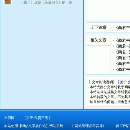
《孟子》这是记录孟轲言行的一部..
上下篇章
·
《商君
相关文章
·
《商君
·
《商君
·
《商君
·
《商君
·
《商君
·
《商君
〖文章阅读说明〗
【关于·
·本站大部分文章转载于网
·本站法律法规类文章转载自[
·本站转载的文章，不为其
·如果有什么问题，或者意
当佰网
【关于·免责声明】
本站使用【啊估文章软件站】网站系统
〖
网站管理员留言簿
〗
闽ICP备0