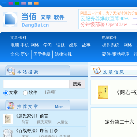
阿里云 - 计算，为了无法计算的价
云服务器爆款直降90%
一
分钟级部署 OpenClaw
一
文章·资料
电脑软件
电脑·手机·网络
学习
话题
娱乐
故事
操作系统
网络
文化·历史
国学典籍
法律法规
硬件·驱动程序
本 站 搜 索
文 章 信 息
《商君书
[选项]
文章
软件
推 荐 文 章
More...
《颜氏家训》前言
定分第二十六
前言 颜氏家训──人情世..
《百战奇法》序言 目录
序言 《百战奇法》是中国..