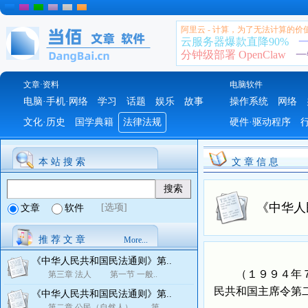
阿里云 - 计算，为了无法计算的价
云服务器爆款直降90%
一
分钟级部署 OpenClaw
一
文章·资料
电脑软件
电脑·手机·网络
学习
话题
娱乐
故事
操作系统
网络
文化·历史
国学典籍
法律法规
硬件·驱动程序
本 站 搜 索
文 章 信 息
《中华人
[选项]
文章
软件
推 荐 文 章
More...
《中华人民共和国民法通则》第..
（１９９４年７月
第三章 法人 第一节 一般..
民共和国主席令第
《中华人民共和国民法通则》第..
第二章 公民（自然人） 第..