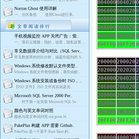
004000
004020
0
Norton Ghost 使用详解
006000
006020
0
一、分区备份 使用Ghost进行系..
008000
008020
0
文 章 阅 读 排 行
00A000
00A020
0
00C000
00C020
0
手机视频监控 APP 关闭广告：萤..
一、萤石云视频：我的，设置，隐私设置，..
00FF00
00FF20
0
常见数据库介绍与对比（SQL Serv..
常见数据库的对比分析，涵盖你提到的 A..
200000
200020
2
Windows 系统修改默认文件类型..
202000
202020
2
Windows 系统文件类型图标，通常由默..
204000
204020
2
Windows 系统安装或备份时 ISO，..
206000
206020
2
【ISO 文件】 ISO 文件其实就是光..
208000
208020
2
Microsoft SQL Server 2000 Per..
对于第一次安装 Microsoft SQL Se..
20A000
20A020
2
颜色与英文单词对照
20C000
20C020
2
颜色与英文单词对照 red green bl..
20FF00
20FF20
2
PakePlus 构建 APP 需要 Github..
PakePlus 是一个基于 Rust Tauri 的..
400000
400020
4