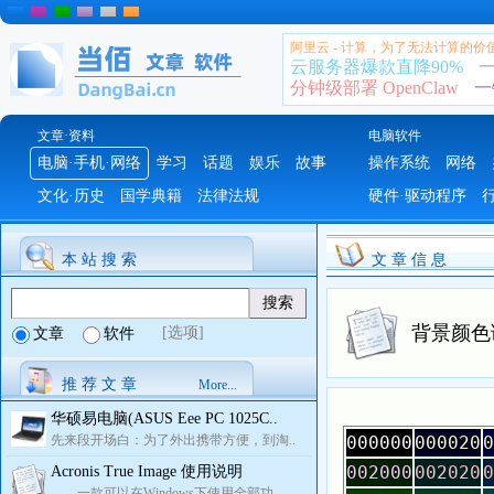
阿里云 - 计算，为了无法计算的价
云服务器爆款直降90%
一
分钟级部署 OpenClaw
一
文章·资料
电脑软件
电脑·手机·网络
学习
话题
娱乐
故事
操作系统
网络
文化·历史
国学典籍
法律法规
硬件·驱动程序
本 站 搜 索
文 章 信 息
背景颜色调
[选项]
文章
软件
推 荐 文 章
More...
华硕易电脑(ASUS Eee PC 1025C..
先来段开场白：为了外出携带方便，到淘..
000000
000020
0
002000
002020
0
Acronis True Image 使用说明
一款可以在Windows下使用全部功..