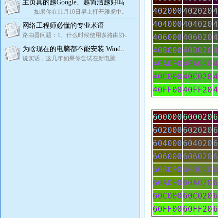
主页真的越Google、越简洁越好吗
402000
402020
4
如果你在11月10日早上打开雅虎中..
404000
404020
4
网络工程师必懂的专业术语
路由器问题：1、什么时候使用多路由协..
406000
406020
4
为啥现在的电脑都不能安装 Wind..
408000
408020
4
说实话，这几年如果你尝试在新电脑..
40A000
40A020
4
40C000
40C020
4
40FF00
40FF20
4
600000
600020
6
602000
602020
6
604000
604020
6
606000
606020
6
608000
608020
6
60A000
60A020
6
60C000
60C020
6
60FF00
60FF20
6