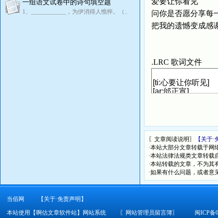
爱要让你看见
一组语文试卷中的诗句填空题
1、____________，为伊消得人憔悴。（..
问你是否愿分享每
把我的遗憾变成感
.LRC 歌词文件
〖文章阅读说明〗
【关于·
·本站大部分文章转载于网
·本站法律法规类文章转载自[
·本站转载的文章，不为其
·如果有什么问题，或者意
当佰网
【关于·免责声明】
本站使用【啊估文章软件站】网站系统
〖
网站管理员留言簿
〗
闽ICP备0