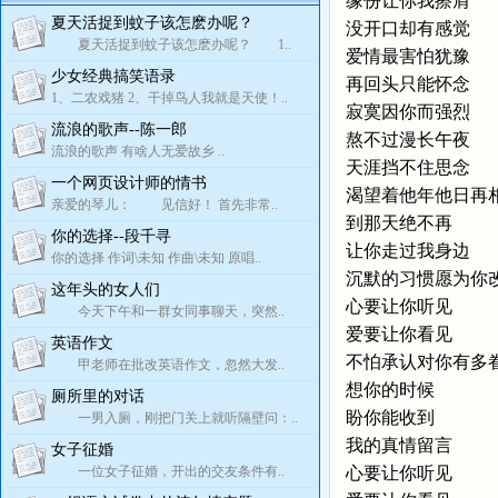
缘份让你我擦肩
夏天活捉到蚊子该怎麽办呢？
没开口却有感觉
夏天活捉到蚊子该怎麽办呢？ 1..
爱情最害怕犹豫
少女经典搞笑语录
再回头只能怀念
1、二农戏猪 2、干掉鸟人我就是天使！..
寂寞因你而强烈
流浪的歌声--陈一郎
熬不过漫长午夜
流浪的歌声 有啥人无爱故乡 ..
天涯挡不住思念
一个网页设计师的情书
渴望着他年他日再
亲爱的琴儿： 见信好！ 首先非常..
到那天绝不再
你的选择--段千寻
让你走过我身边
你的选择 作词\未知 作曲\未知 原唱..
沉默的习惯愿为你
这年头的女人们
心要让你听见
今天下午和一群女同事聊天，突然..
爱要让你看见
英语作文
不怕承认对你有多
甲老师在批改英语作文，忽然大发..
想你的时候
厕所里的对话
盼你能收到
一男入厕，刚把门关上就听隔壁问：..
我的真情留言
女子征婚
一位女子征婚，开出的交友条件有..
心要让你听见