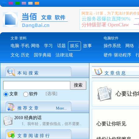
阿里云 - 计算，为了无法计算的价
云服务器爆款直降90%
一
分钟级部署 OpenClaw
一
文章·资料
电脑软件
电脑·手机·网络
学习
话题
娱乐
故事
操作系统
网络
文化·历史
国学典籍
法律法规
硬件·驱动程序
本 站 搜 索
文 章 信 息
心要让你
[选项]
文章
软件
推 荐 文 章
More...
2010 经典的话
心要让你听见
1、我年轻，需要你指点，但不需要..
文 章 阅 读 排 行