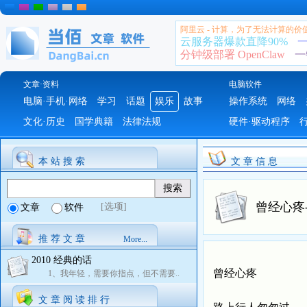
阿里云 - 计算，为了无法计算的价
云服务器爆款直降90%
一
分钟级部署 OpenClaw
一
文章·资料
电脑软件
电脑·手机·网络
学习
话题
娱乐
故事
操作系统
网络
文化·历史
国学典籍
法律法规
硬件·驱动程序
本 站 搜 索
文 章 信 息
曾经心疼
[选项]
文章
软件
推 荐 文 章
More...
2010 经典的话
曾经心疼
1、我年轻，需要你指点，但不需要..
文 章 阅 读 排 行