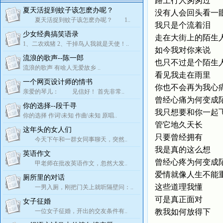
路上行人匆匆过
夏天活捉到蚊子该怎麽办呢？
没有人会回头看一
夏天活捉到蚊子该怎麽办呢？ 1..
我只是个流着泪
少女经典搞笑语录
走在大街上的陌生
1、二农戏猪 2、干掉鸟人我就是天使！..
如今我对你来说
流浪的歌声--陈一郎
也只不过是个陌生
流浪的歌声 有啥人无爱故乡 ..
看见我走在雨里
一个网页设计师的情书
你也不会再为我心
亲爱的琴儿： 见信好！ 首先非常..
曾经心痛为何变成
你的选择--段千寻
我只想要和你一起
你的选择 作词\未知 作曲\未知 原唱..
管它地久天长
这年头的女人们
只要曾经拥有
今天下午和一群女同事聊天，突然..
我是真的这么想
英语作文
曾经心疼为何变成
甲老师在批改英语作文，忽然大发..
爱情就像人生不能
厕所里的对话
这些道理我懂
一男入厕，刚把门关上就听隔壁问：..
可是真正面对
女子征婚
一位女子征婚，开出的交友条件有..
教我如何放得下