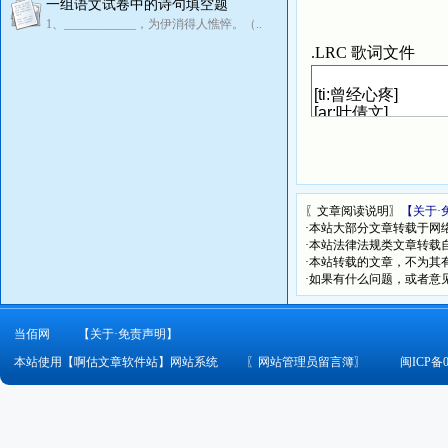
一组语文试卷中的诗句填空题
1、____________，为伊消得人憔悴。（..
.LRC 歌词文件
〖文章阅读说明〗
【关于·
·本站大部分文章转载于网
·本站法律法规类文章转载自[
·本站转载的文章，不为其
·如果有什么问题，或者意
当佰网
【关于·免责声明】
本站使用【啊估文章软件站】网站系统
〖
网站管理员留言簿
〗
闽ICP备0