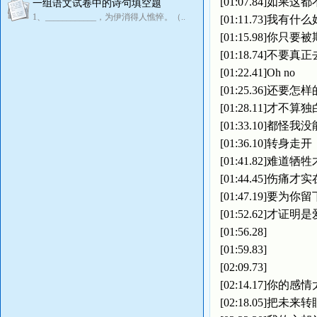
[01:07.84]如果这
一组语文试卷中的诗句填空题
1、____________，为伊消得人憔悴。（..
[01:11.73]我有什
[01:15.98]你只要
[01:18.74]不要真
[01:22.41]Oh no
[01:25.36]还要怎
[01:28.11]才不算独
[01:33.10]都怪我
[01:36.10]转身走开
[01:41.82]难道牺
[01:44.45]伤痛才实
[01:47.19]要为你
[01:52.62]才证明是
[01:56.28]
[01:59.83]
[02:09.73]
[02:14.17]你的
[02:18.05]把未