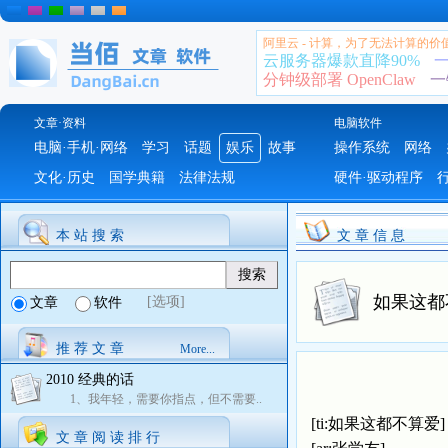
阿里云 - 计算，为了无法计算的价
云服务器爆款直降90%
一
分钟级部署 OpenClaw
一
文章·资料
电脑软件
电脑·手机·网络
学习
话题
娱乐
故事
操作系统
网络
文化·历史
国学典籍
法律法规
硬件·驱动程序
本 站 搜 索
文 章 信 息
如果这都
[选项]
文章
软件
推 荐 文 章
More...
2010 经典的话
1、我年轻，需要你指点，但不需要..
[ti:如果这都不算爱]
文 章 阅 读 排 行