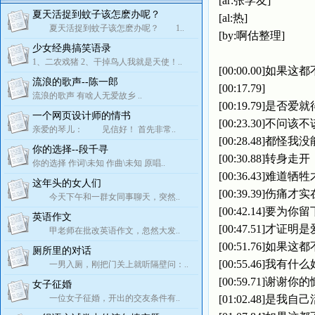
[ar:张学友]
夏天活捉到蚊子该怎麽办呢？
[al:热]
夏天活捉到蚊子该怎麽办呢？ 1..
[by:啊估整理]
少女经典搞笑语录
1、二农戏猪 2、干掉鸟人我就是天使！..
[00:00.00]如果这
流浪的歌声--陈一郎
[00:17.79]
流浪的歌声 有啥人无爱故乡 ..
[00:19.79]是否爱
一个网页设计师的情书
[00:23.30]不问该不
亲爱的琴儿： 见信好！ 首先非常..
[00:28.48]都怪我
你的选择--段千寻
[00:30.88]转身走开
你的选择 作词\未知 作曲\未知 原唱..
[00:36.43]难道牺
这年头的女人们
[00:39.39]伤痛才实
今天下午和一群女同事聊天，突然..
[00:42.14]要为你
英语作文
[00:47.51]才证明是
甲老师在批改英语作文，忽然大发..
[00:51.76]如果这
厕所里的对话
[00:55.46]我有什
一男入厕，刚把门关上就听隔壁问：..
[00:59.71]谢谢你
女子征婚
一位女子征婚，开出的交友条件有..
[01:02.48]是我自