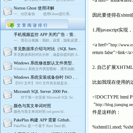
<a href="somewhe
Norton Ghost 使用详解
一、分区备份 使用Ghost进行系..
因此要使得在xhtm
文 章 阅 读 排 行
1.用javascrip
手机视频监控 APP 关闭广告：萤..
一、萤石云视频：我的，设置，隐私设置，..
<a href="
http://www.
常见数据库介绍与对比（SQL Serv..
return false">
常见数据库的对比分析，涵盖你提到的 A..
Windows 系统修改默认文件类型..
2. 自己扩展XHTML 
Windows 系统文件类型图标，通常由默..
Windows 系统安装或备份时 ISO，..
比如我现在使用的这
【ISO 文件】 ISO 文件其实就是光..
Microsoft SQL Server 2000 Per..
<!DOCTYPE html P
对于第一次安装 Microsoft SQL Se..
"
http://blog.jianqing.
颜色与英文单词对照
颜色与英文单词对照 red green bl..
件是这样的：
PakePlus 构建 APP 需要 Github..
PakePlus 是一个基于 Rust Tauri 的..
%xhtml11.mod; %xhtm