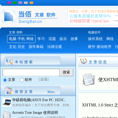
阿里云 - 计算，为了无法计算的价
云服务器爆款直降90%
一
分钟级部署 OpenClaw
一
文章·资料
电脑软件
电脑·手机·网络
学习
话题
娱乐
故事
操作系统
网络
文化·历史
国学典籍
法律法规
硬件·驱动程序
本 站 搜 索
文 章 信 息
使XHTML 
[选项]
文章
软件
推 荐 文 章
More...
华硕易电脑(ASUS Eee PC 1025C..
XHTML 1.0 St
先来段开场白：为了外出携带方便，到淘..
Acronis True Image 使用说明
一款可以在Windows下使用全部功..