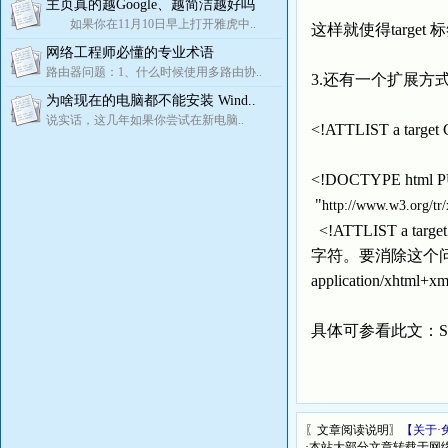
主页真的越Google、越简洁越好吗
如果你在11月10日早上打开雅虎中..
这样就使得target
网络工程师必懂的专业术语
路由器问题：1、什么时候使用多路由协..
3.还有一个扩展方式
为啥现在的电脑都不能安装 Wind..
说实话，这几年如果你尝试在新电脑..
<!ATTLIST a t
<!DOCTYPE html P
"
http://www.w3.org/tr
<!ATTLIST a 
字符。要消除这个问
application/xht
具体可参看此文：Servi
〖文章阅读说明〗
【关于·
·本站大部分文章转载于网