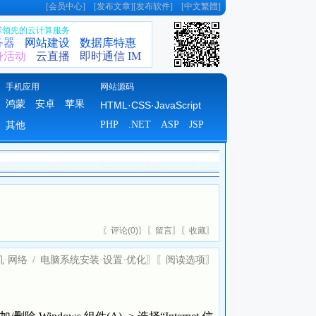
[
会员中心
] [
发布文章
][
发布软件
] [
中文繁體
]
全球领先的云计算服务
务器
网站建设
数据库特惠
身活动
云直播
即时通信 IM
手机应用
网站源码
鸿蒙
安卓
苹果
HTML·CSS·JavaScript
PHP
.NET
ASP
JSP
其他
〖
评论(
0)
〗〖
留言
〗〖
收藏
〗
机·网络
/
电脑系统安装·设置·优化
〗〖
阅读选项
〗