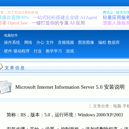
 计算，为了无法计算的价值
腾讯云 - 提供
器爆款直降90%
一站式轻松搭建企业级 AI Agent
轻量应用服
 OpenClaw
一键打造你的专属 AI 应用
慧眼人脸核
电脑软件
操作系统
网络
办公·文件
音频视频
图形图像
编程·数据库
硬件·驱动程序
行业
教学学习
游戏
文 章 信 息
Microsoft Internet Information Server 5.0 安装说明
〖文章分类：
电脑·手
简称：IIS，版本：5.0，运行环境：Windows 2000/XP/2003