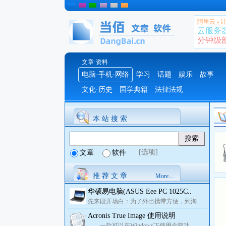
阿里云 -
云服务
分钟级部署
文章·资料
电脑·手机·网络
学习
话题
娱乐
故事
文化·历史
国学典籍
法律法规
本 站 搜 索
[选项]
文章
软件
推 荐 文 章
More...
华硕易电脑(ASUS Eee PC 1025C..
先来段开场白：为了外出携带方便，到淘..
Acronis True Image 使用说明
一款可以在Windows下使用全部功..